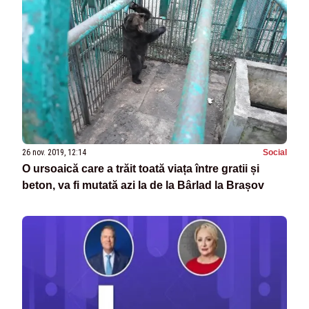
26 nov. 2019, 12:14
Social
O ursoaică care a trăit toată viața între gratii și
beton, va fi mutată azi la de la Bârlad la Brașov