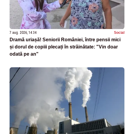
7 aug. 2026, 14:34
Social
Dramă uriașă! Seniorii României, între pensii mici
și dorul de copiii plecați în străinătate: "Vin doar
odată pe an"