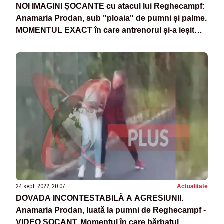
NOI IMAGINI ȘOCANTE cu atacul lui Reghecampf:
Anamaria Prodan, sub "ploaia" de pumni și palme.
MOMENTUL EXACT în care antrenorul și-a ieșit
din minți
24 sept. 2022, 20:07
Actualitate
DOVADA INCONTESTABILĂ A AGRESIUNII.
Anamaria Prodan, luată la pumni de Reghecampf -
VIDEO ȘOCANT. Momentul în care bărbatul