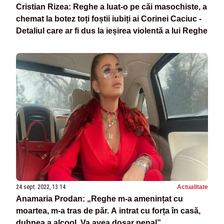
Cristian Rizea: Reghe a luat-o pe căi masochiste, a
chemat la botez toți foștii iubiți ai Corinei Caciuc -
Detaliul care ar fi dus la ieșirea violentă a lui Reghe
24 sept. 2022, 13:14
Actualitate
Anamaria Prodan: „Reghe m-a amenințat cu
moartea, m-a tras de păr. A intrat cu forța în casă,
duhnea a alcool. Va avea dosar penal”