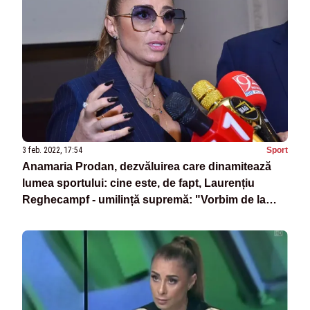
3 feb. 2022, 17:54
Sport
Anamaria Prodan, dezvăluirea care dinamitează
lumea sportului: cine este, de fapt, Laurențiu
Reghecampf - umilință supremă: "Vorbim de la
femei, beții, droguri..."