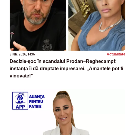
8 iun. 2026, 14:07
Actualitate
Decizie‑șoc în scandalul Prodan–Reghecampf:
instanța îi dă dreptate impresarei. „Amantele pot fi
vinovate!”