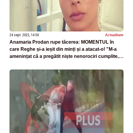
24 sept. 2022, 14:58
Actualitate
Anamaria Prodan rupe tăcerea: MOMENTUL în
care Reghe și-a ieșit din minți și a atacat-o! "M-a
amenințat că a pregătit niște nenorociri cumplite,
că o să ne omoare!"