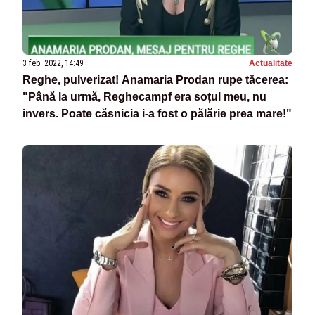
3 feb. 2022, 14:49
Actualitate
Reghe, pulverizat! Anamaria Prodan rupe tăcerea:
"Până la urmă, Reghecampf era soțul meu, nu
invers. Poate căsnicia i-a fost o pălărie prea mare!"