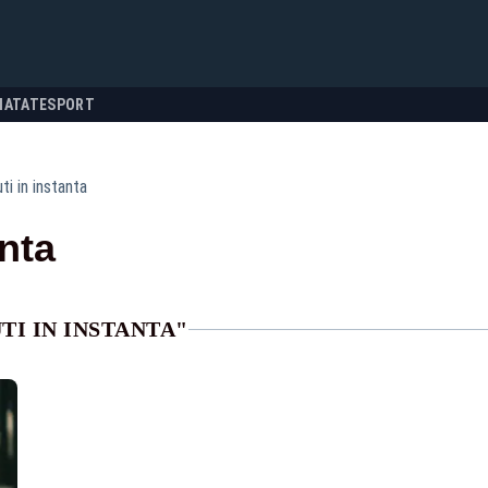
NATATE
SPORT
ti in instanta
anta
TI IN INSTANTA"