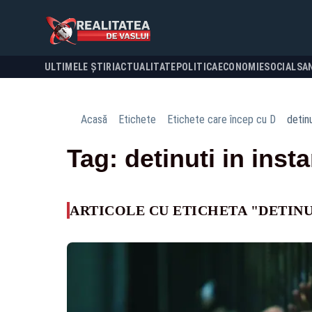
ULTIMELE ȘTIRI
ACTUALITATE
POLITICA
ECONOMIE
SOCIAL
SA
Acasă
Etichete
Etichete care încep cu D
detinu
Tag: detinuti in inst
ARTICOLE CU ETICHETA "DETINU