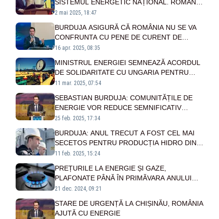
SISTEMUL ENERGETIC NAȚIONAL. ROMÂNIA
EXPORTĂ 400MW
2 mai 2025, 18:47
BURDUJA ASIGURĂ CĂ ROMÂNIA NU SE VA
CONFRUNTA CU PENE DE CURENT DE
PAȘTE: ”PRINCIPALII FURNIZORI AI
16 apr. 2025, 08:35
SERVICIILOR DE STOCARE DE ENERGIE
MINISTRUL ENERGIEI SEMNEAZĂ ACORDUL
SUNT PREGĂTIȚI. NU AVEM MOTIVE DE
DE SOLIDARITATE CU UNGARIA PENTRU
ÎNGRIJORARE”
SECURITATEA APROVIZIONĂRII CU GAZE
11 mar. 2025, 07:54
SEBASTIAN BURDUJA: COMUNITĂȚILE DE
ENERGIE VOR REDUCE SEMNIFICATIV
FACTURILE LA UTILITĂȚI
25 feb. 2025, 17:34
BURDUJA: ANUL TRECUT A FOST CEL MAI
SECETOS PENTRU PRODUCȚIA HIDRO DIN
ULTIMUL DECENIU
11 feb. 2025, 15:24
PREȚURILE LA ENERGIE ȘI GAZE,
PLAFONATE PÂNĂ ÎN PRIMĂVARA ANULUI
2025: IOHANNIS A PROMULGAT LEGEA
21 dec. 2024, 09:21
STARE DE URGENȚĂ LA CHIȘINĂU, ROMÂNIA
AJUTĂ CU ENERGIE