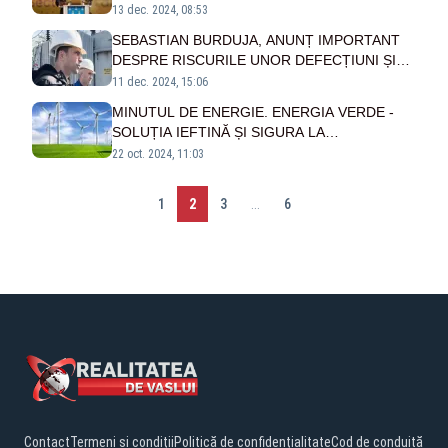
13 dec. 2024, 08:53
SEBASTIAN BURDUJA, ANUNȚ IMPORTANT
DESPRE RISCURILE UNOR DEFECȚIUNI ȘI
CĂDERI MASIVE DE TENSIUNE ÎN SISTEMUL
11 dec. 2024, 15:06
ENERGECTIC
MINUTUL DE ENERGIE. ENERGIA VERDE -
SOLUȚIA IEFTINĂ ȘI SIGURA LA
COMBUSTIBILII TRADIȚIONALI
22 oct. 2024, 11:03
1
2
3
...
6
Contact
Termeni și condiții
Politică de confidențialitate
Cod de conduită