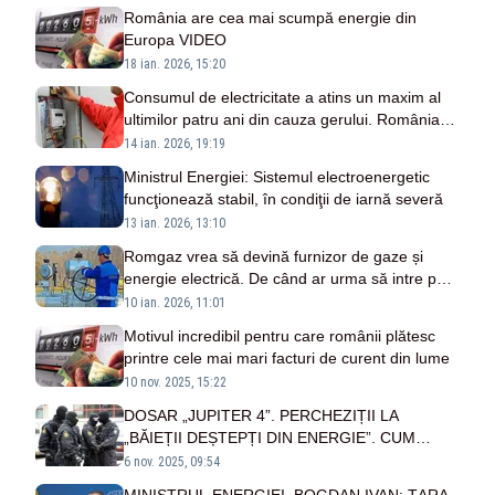
România are cea mai scumpă energie din
Europa VIDEO
18 ian. 2026, 15:20
Consumul de electricitate a atins un maxim al
ultimilor patru ani din cauza gerului. România
importă energie la orele de vârf
14 ian. 2026, 19:19
Ministrul Energiei: Sistemul electroenergetic
funcţionează stabil, în condiţii de iarnă severă
13 ian. 2026, 13:10
Romgaz vrea să devină furnizor de gaze și
energie electrică. De când ar urma să intre pe
piață?
10 ian. 2026, 11:01
Motivul incredibil pentru care românii plătesc
printre cele mai mari facturi de curent din lume
10 nov. 2025, 15:22
DOSAR „JUPITER 4”. PERCHEZIȚII LA
„BĂIEȚII DEȘTEPȚI DIN ENERGIE”. CUM
ERAU „ARANJATE” PREȚURILE PRIN
6 nov. 2025, 09:54
„MANEVRA ROTIREA”