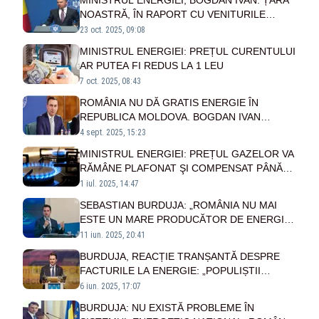
MINISTRUL ENERGIEI, BOGDAN IVAN: ȚARA
NOASTRĂ, ÎN RAPORT CU VENITURILE
POPULAȚIEI, PLĂTEȘTE CEL MAI MARE
23 oct. 2025, 09:08
PREȚ LE ENERGIE
MINISTRUL ENERGIEI: PREȚUL CURENTULUI
AR PUTEA FI REDUS LA 1 LEU
7 oct. 2025, 08:43
ROMÂNIA NU DĂ GRATIS ENERGIE ÎN
REPUBLICA MOLDOVA. BOGDAN IVAN
DEMONTEAZĂ „FAKE NEWS”-UL
4 sept. 2025, 15:23
MINISTRUL ENERGIEI: PREȚUL GAZELOR VA
RĂMÂNE PLAFONAT ŞI COMPENSAT PÂNĂ
LA 31 MARTIE 2026
1 iul. 2025, 14:47
SEBASTIAN BURDUJA: „ROMÂNIA NU MAI
ESTE UN MARE PRODUCĂTOR DE ENERGIE.
AVEM DE RECUPERAT CE S-A DISTRUS ÎN 20
11 iun. 2025, 20:41
DE ANI”
BURDUJA, REACȚIE TRANȘANTĂ DESPRE
FACTURILE LA ENERGIE: „POPULIȘTII
TOXICI VĂ POT MINȚI CĂ ENERGIA E
6 iun. 2025, 17:07
GRATIS”
BURDUJA: NU EXISTĂ PROBLEME ÎN