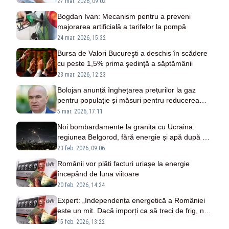
depășește 80%
27 mar. 2026, 09:02
Bogdan Ivan: Mecanism pentru a preveni
majorarea artificială a tarifelor la pompă
24 mar. 2026, 15:32
Bursa de Valori Bucureşti a deschis în scădere
cu peste 1,5% prima şedinţă a săptămânii
23 mar. 2026, 12:23
Bolojan anunță înghețarea prețurilor la gaz
pentru populație și măsuri pentru reducerea
costului energiei electrice
5 mar. 2026, 17:11
Noi bombardamente la granița cu Ucraina:
regiunea Belgorod, fără energie și apă după un
atac cu rachete
23 feb. 2026, 09:06
Românii vor plăti facturi uriașe la energie
începând de luna viitoare
20 feb. 2026, 14:24
Expert: „Independența energetică a României
este un mit. Dacă imporți ca să treci de frig, nu
ești independent”
15 feb. 2026, 13:22