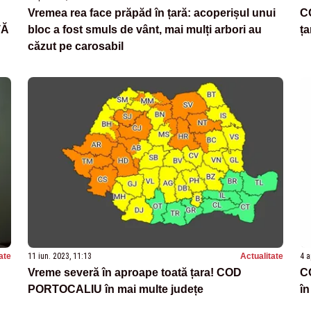
Vremea rea face prăpăd în țară: acoperișul unui
CO
TĂ
bloc a fost smuls de vânt, mai mulți arbori au
ța
căzut pe carosabil
ate
11 iun. 2023, 11:13
Actualitate
4 a
Vreme severă în aproape toată țara! COD
CO
PORTOCALIU în mai multe județe
î