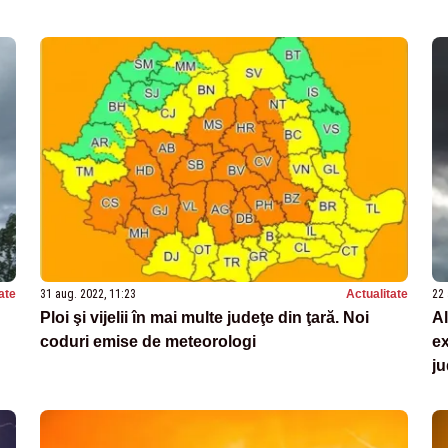
ate
31 aug. 2022, 11:23
Actualitate
22 
Ploi şi vijelii în mai multe judeţe din ţară. Noi
Al
coduri emise de meteorologi
ex
ju