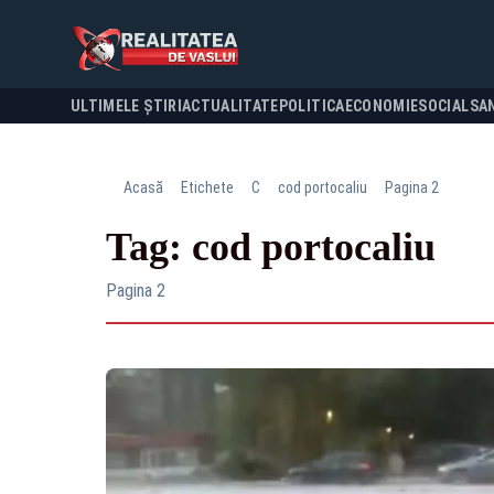
ULTIMELE ȘTIRI
ACTUALITATE
POLITICA
ECONOMIE
SOCIAL
SA
Acasă
Etichete
C
cod portocaliu
Pagina 2
Tag: cod portocaliu
Pagina 2