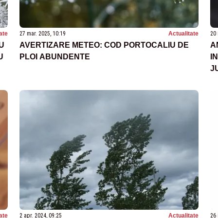
ate
27 mar. 2025, 10:19
Actualitate
20 
U
AVERTIZARE METEO: COD PORTOCALIU DE
A
U
PLOI ABUNDENTE
I
J
ate
2 apr. 2024, 09:25
Actualitate
26 