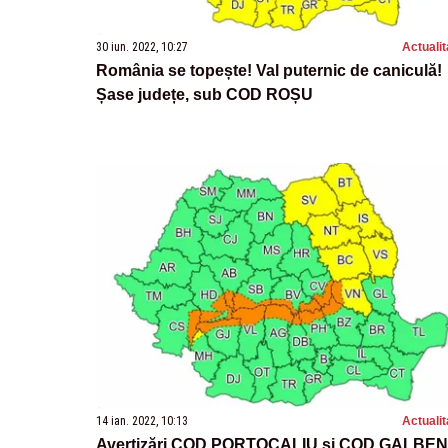
30 iun. 2022, 10:27
Actualit
România se topește! Val puternic de caniculă!
Șase județe, sub COD ROȘU
14 ian. 2022, 10:13
Actualit
Avertizări COD PORTOCALIU și COD GALBEN