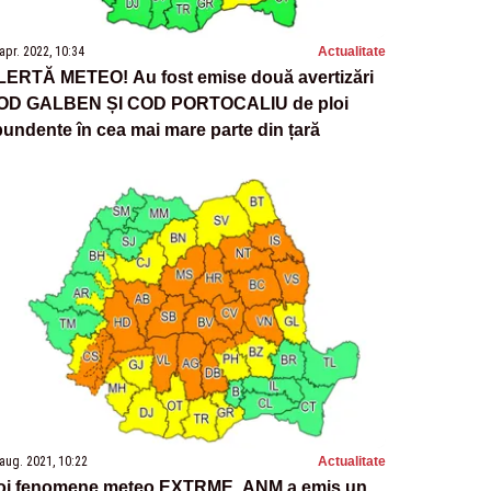
apr. 2022, 10:34
Actualitate
LERTĂ METEO! Au fost emise două avertizări
OD GALBEN ȘI COD PORTOCALIU de ploi
undente în cea mai mare parte din țară
aug. 2021, 10:22
Actualitate
oi fenomene meteo EXTRME. ANM a emis un