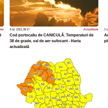
ate
4 iul. 2022, 08:21
Actualitate
2 i
t
Cod portocaliu de CANICULĂ. Temperaturi de
Av
38 de grade, val de aer sufocant - Harta
pl
actualizată