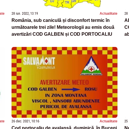
ate
28 iun. 2022, 13:19
Actualitate
28 
România, sub caniculă și disconfort termic în
A
următoarele trei zile! Meteorologii au emis două
C
avertizări COD GALBEN și COD PORTOCALIU
ab
ate
26 dec. 2021, 10:16
Actualitate
25 
Cod portocaliu de avalanșă, duminică, în Bucegi
N