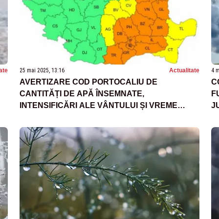
ate
25 mai 2025, 13:16
Actualitate
4 m
AVERTIZARE COD PORTOCALIU DE
C
CANTITĂȚI DE APĂ ÎNSEMNATE,
F
INTENSIFICĂRI ALE VÂNTULUI ȘI VREME
J
RECE