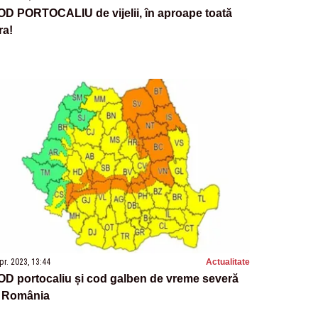
D PORTOCALIU de vijelii, în aproape toată
ra!
pr. 2023, 13:44
Actualitate
D portocaliu și cod galben de vreme severă
n România