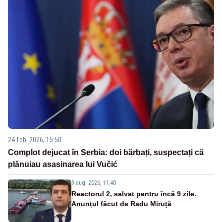
24 feb. 2026, 15:50
Complot dejucat în Serbia: doi bărbați, suspectați că
plănuiau asasinarea lui Vučić
9 aug. 2026, 11:40
Reactorul 2, salvat pentru încă 9 zile.
Anunțul făcut de Radu Miruță