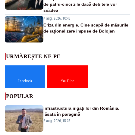
de patru-cinci zile dacă debitele vor
scădea
7 aug. 2026, 10:43
Criza din energie. Cine scapă de măsurile
de raționalizare impuse de Bolojan
URMĂREȘTE-NE PE
Facebook
YouTube
POPULAR
Infrastructura irigațiilor din România,
lăsată în paragină
2 aug. 2026, 15:38