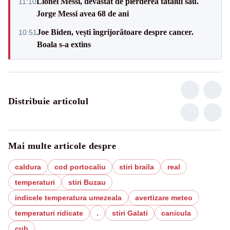
Lionel Messi, devastat de pierderea tatălui său.
11:10
Jorge Messi avea 68 de ani
Joe Biden, vești îngrijorătoare despre cancer.
10:51
Boala s-a extins
Distribuie articolul
Mai multe articole despre
caldura
cod portocaliu
stiri braila
real
temperaturi
stiri Buzau
indicele temperatura umezeala
avertizare meteo
temperaturi ridicate
.
stiri Galati
canicula
cub