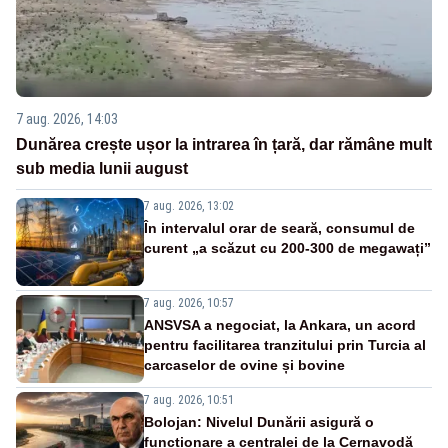
7 aug. 2026, 14:03
Dunărea crește ușor la intrarea în țară, dar rămâne mult
sub media lunii august
7 aug. 2026, 13:02
În intervalul orar de seară, consumul de
curent „a scăzut cu 200-300 de megawați”
7 aug. 2026, 10:57
ANSVSA a negociat, la Ankara, un acord
pentru facilitarea tranzitului prin Turcia al
carcaselor de ovine și bovine
7 aug. 2026, 10:51
Bolojan: Nivelul Dunării asigură o
funcționare a centralei de la Cernavodă