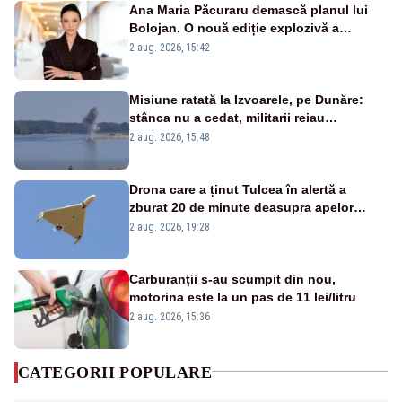
Ana Maria Păcuraru demască planul lui
Bolojan. O nouă ediție explozivă a
emisiunii „Miza Zilei” la Realitatea PLUS
2 aug. 2026, 15:42
Misiune ratată la Izvoarele, pe Dunăre:
stânca nu a cedat, militarii reiau
detonările luni – VIDEO
2 aug. 2026, 15:48
Drona care a ținut Tulcea în alertă a
zburat 20 de minute deasupra apelor
României. Au fost ridicate două F-16
2 aug. 2026, 19:28
Carburanții s-au scumpit din nou,
motorina este la un pas de 11 lei/litru
2 aug. 2026, 15:36
CATEGORII POPULARE