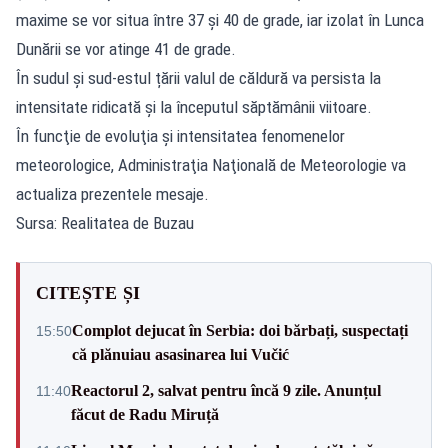
maxime se vor situa între 37 şi 40 de grade, iar izolat în Lunca
Dunării se vor atinge 41 de grade.
În sudul și sud-estul țării valul de căldură va persista la
intensitate ridicată și la începutul săptămânii viitoare.
În funcţie de evoluţia şi intensitatea fenomenelor
meteorologice, Administraţia Naţională de Meteorologie va
actualiza prezentele mesaje.
Sursa: Realitatea de Buzau
CITEȘTE ȘI
Complot dejucat în Serbia: doi bărbați, suspectați
15:50
că plănuiau asasinarea lui Vučić
Reactorul 2, salvat pentru încă 9 zile. Anunțul
11:40
făcut de Radu Miruță