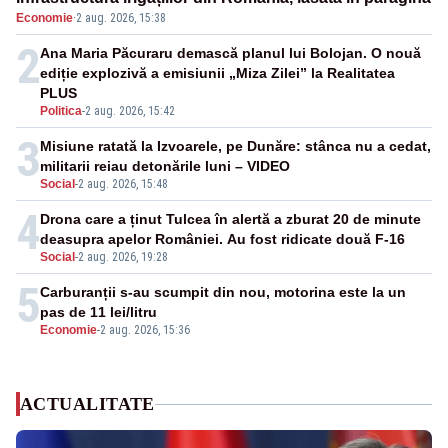
Economie
·
2 aug. 2026, 15:38
2
Ana Maria Păcuraru demască planul lui Bolojan. O nouă
ediție explozivă a emisiunii „Miza Zilei” la Realitatea
PLUS
Politica
-
2 aug. 2026, 15:42
3
Misiune ratată la Izvoarele, pe Dunăre: stânca nu a cedat,
militarii reiau detonările luni – VIDEO
Social
-
2 aug. 2026, 15:48
4
Drona care a ținut Tulcea în alertă a zburat 20 de minute
deasupra apelor României. Au fost ridicate două F-16
Social
-
2 aug. 2026, 19:28
5
Carburanții s-au scumpit din nou, motorina este la un
pas de 11 lei/litru
Economie
-
2 aug. 2026, 15:36
ACTUALITATE