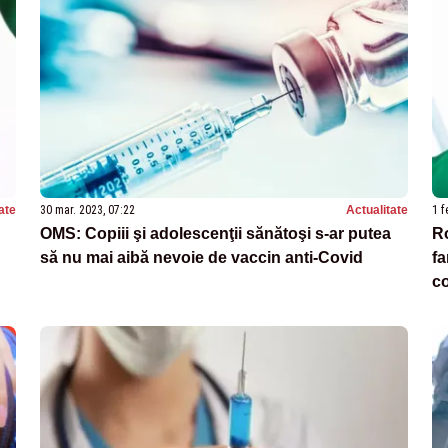
ate
30 mar. 2023, 07:22
Actualitate
1 f
OMS: Copiii şi adolescenţii sănătoşi s-ar putea
Ro
să nu mai aibă nevoie de vaccin anti-Covid
fa
c