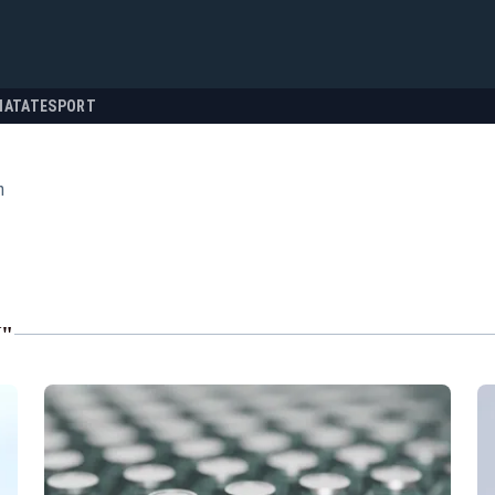
NATATE
SPORT
n
N"