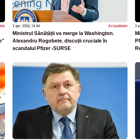
ate
3 apr. 2026, 14:44
Actualitate
3 a
Ministrul Sănătății va merge la Washington.
Mi
e”
Alexandru Rogobete, discuții cruciale în
Pf
scandalul Pfizer -SURSE
R