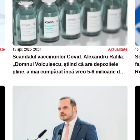
ate
15 apr. 2026, 20:31
Actualitate
15 
Scandalul vaccinurilor Covid. Alexandru Rafila:
Sc
„Domnul Voiculescu, știind că are depozitele
fa
pline, a mai cumpărat încă vreo 5-6 milioane de
R
doze”