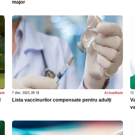
major
ate
7 dec. 2023, 09:18
Actualitate
12 
l
Lista vaccinurilor compensate pentru adulți
Va
va