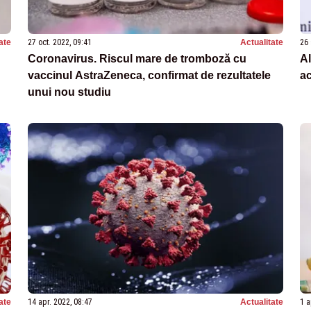
ate
27 oct. 2022, 09:41
Actualitate
26 
Coronavirus. Riscul mare de tromboză cu
Al
vaccinul AstraZeneca, confirmat de rezultatele
a
unui nou studiu
ate
14 apr. 2022, 08:47
Actualitate
1 a