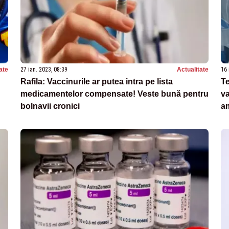
ate
27 ian. 2023, 08:39
Actualitate
16 
Rafila: Vaccinurile ar putea intra pe lista
Te
medicamentelor compensate! Veste bună pentru
va
bolnavii cronici
a