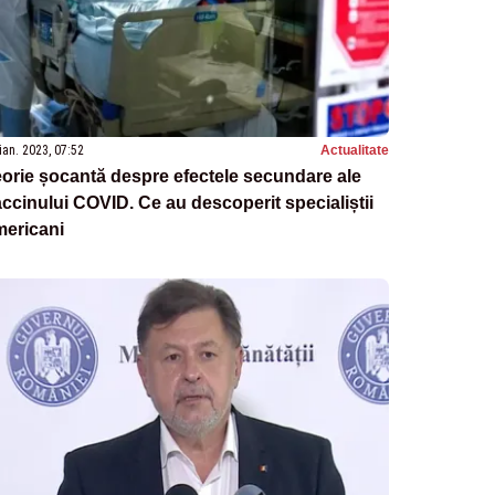
ian. 2023, 07:52
Actualitate
orie șocantă despre efectele secundare ale
ccinului COVID. Ce au descoperit specialiștii
mericani