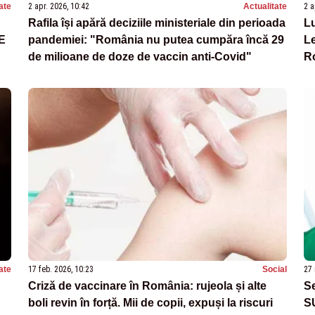
ate
2 apr. 2026, 10:42
Actualitate
2 a
Rafila își apără deciziile ministeriale din perioada
Lu
E
pandemiei: "România nu putea cumpăra încă 29
Le
de milioane de doze de vaccin anti-Covid"
R
ate
17 feb. 2026, 10:23
Social
27 
Criză de vaccinare în România: rujeola și alte
Se
boli revin în forță. Mii de copii, expuși la riscuri
S