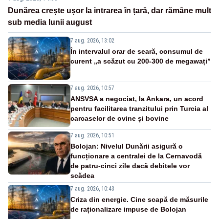
Dunărea crește ușor la intrarea în țară, dar rămâne mult
sub media lunii august
7 aug. 2026, 13:02
În intervalul orar de seară, consumul de
curent „a scăzut cu 200-300 de megawați”
7 aug. 2026, 10:57
ANSVSA a negociat, la Ankara, un acord
pentru facilitarea tranzitului prin Turcia al
carcaselor de ovine și bovine
7 aug. 2026, 10:51
Bolojan: Nivelul Dunării asigură o
funcționare a centralei de la Cernavodă
de patru-cinci zile dacă debitele vor
scădea
7 aug. 2026, 10:43
Criza din energie. Cine scapă de măsurile
de raționalizare impuse de Bolojan