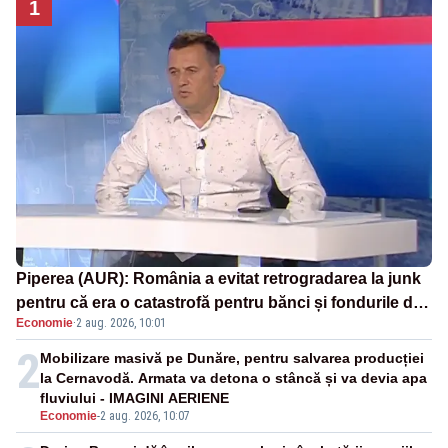
1
Piperea (AUR): România a evitat retrogradarea la junk
pentru că era o catastrofă pentru bănci și fondurile de
Economie
·
2 aug. 2026, 10:01
pensii
2
Mobilizare masivă pe Dunăre, pentru salvarea producției
la Cernavodă. Armata va detona o stâncă și va devia apa
fluviului - IMAGINI AERIENE
Economie
-
2 aug. 2026, 10:07