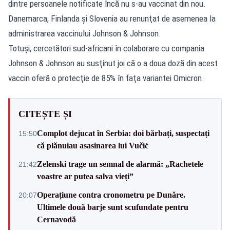
dintre persoanele notificate încă nu s-au vaccinat din nou.
Danemarca, Finlanda şi Slovenia au renunţat de asemenea la
administrarea vaccinului Johnson & Johnson.
Totuşi, cercetători sud-africani în colaborare cu compania
Johnson & Johnson au susţinut joi că o a doua doză din acest
vaccin oferă o protecţie de 85% în faţa variantei Omicron.
CITEȘTE ȘI
Complot dejucat în Serbia: doi bărbați, suspectați
15:50
că plănuiau asasinarea lui Vučić
Zelenski trage un semnal de alarmă: „Rachetele
21:42
voastre ar putea salva vieți”
Operațiune contra cronometru pe Dunăre.
20:07
Ultimele două barje sunt scufundate pentru
Cernavodă