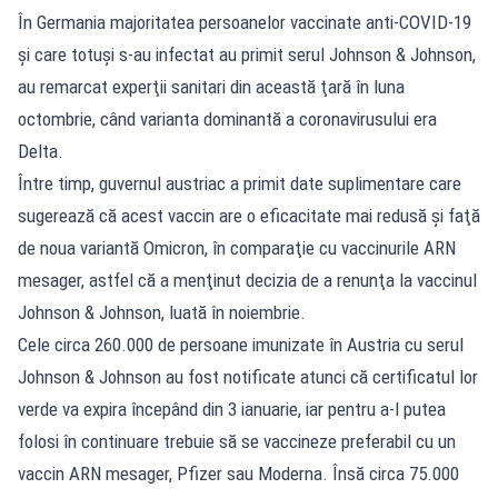
În Germania majoritatea persoanelor vaccinate anti-COVID-19
şi care totuşi s-au infectat au primit serul Johnson & Johnson,
au remarcat experţii sanitari din această ţară în luna
octombrie, când varianta dominantă a coronavirusului era
Delta.
Între timp, guvernul austriac a primit date suplimentare care
sugerează că acest vaccin are o eficacitate mai redusă şi faţă
de noua variantă Omicron, în comparaţie cu vaccinurile ARN
mesager, astfel că a menţinut decizia de a renunţa la vaccinul
Johnson & Johnson, luată în noiembrie.
Cele circa 260.000 de persoane imunizate în Austria cu serul
Johnson & Johnson au fost notificate atunci că certificatul lor
verde va expira începând din 3 ianuarie, iar pentru a-l putea
folosi în continuare trebuie să se vaccineze preferabil cu un
vaccin ARN mesager, Pfizer sau Moderna. Însă circa 75.000