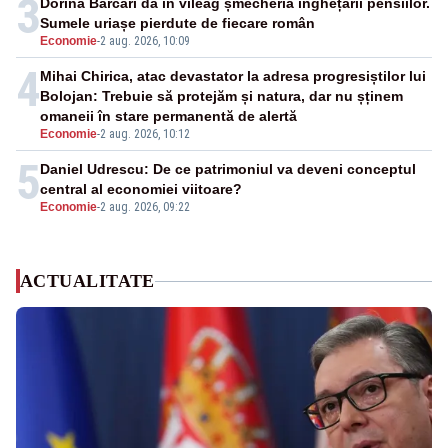
3
Dorina Barcari dă în vileag șmecheria înghețării pensiilor.
Sumele uriașe pierdute de fiecare român
Economie
-
2 aug. 2026, 10:09
4
Mihai Chirica, atac devastator la adresa progresiștilor lui
Bolojan: Trebuie să protejăm și natura, dar nu șținem
omaneii în stare permanentă de alertă
Economie
-
2 aug. 2026, 10:12
5
Daniel Udrescu: De ce patrimoniul va deveni conceptul
central al economiei viitoare?
Economie
-
2 aug. 2026, 09:22
ACTUALITATE