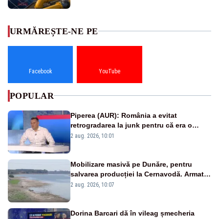
URMĂREȘTE-NE PE
Facebook
YouTube
POPULAR
Piperea (AUR): România a evitat
retrogradarea la junk pentru că era o
catastrofă pentru bănci și fondurile de
2 aug. 2026, 10:01
pensii
Mobilizare masivă pe Dunăre, pentru
salvarea producției la Cernavodă. Armata
va detona o stâncă și va devia apa
2 aug. 2026, 10:07
fluviului - IMAGINI AERIENE
Dorina Barcari dă în vileag șmecheria