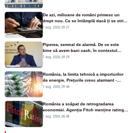
cunoscută de pe vremea lui Ceaușescu
De azi, milioane de români primesc un
drept nou. Ce se întâmplă dacă ți se strică
un produs
1 aug. 2026, 09:37
Piperea, semnal de alarmă. De ce este
bine să avem bani cash, în contextul
alertei energetice?
1 aug. 2026, 09:39
România, la limita tehnică a importurilor
de energie. Prețurile cresc alarmant -
Analiză Realitatea Plus
1 aug. 2026, 09:46
România a scăpat de retrogradarea
economiei. Agenția Fitch menține ratingul
„BBB-” cu perspectivă negativă
1 aug. 2026, 06:48