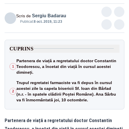
Sergiu Badarau
Scris de
Publicat:
8 oct. 2019, 11:23
CUPRINS
Partenera de viață a regretatului doctor Constantin
Teodorescu, a încetat din viață în cursul acestei
1
dimineți.
Trupul regretatei farmaciste va fi depus în cursul
acestei zile la capela bisericii Sf. Ioan din Bârlad
2
(n.r. - în spatele clădirii Poștei Române). Ana Sârbu
va fi înmormântată joi, 10 octombrie.
Partenera de viață a regretatului doctor Constantin
Teodorescu, a încetat din viață în cursul acestei dimineți.