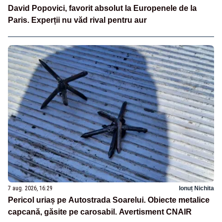
David Popovici, favorit absolut la Europenele de la
Paris. Experții nu văd rival pentru aur
7 aug. 2026, 16:29
Ionuț Nichita
Pericol uriaș pe Autostrada Soarelui. Obiecte metalice
capcană, găsite pe carosabil. Avertisment CNAIR