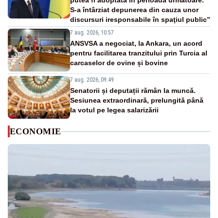
putea fi adoptată în perioada următoare.
S-a întârziat depunerea din cauza unor
discursuri iresponsabile în spaţiul public”
7 aug. 2026, 10:57
ANSVSA a negociat, la Ankara, un acord
pentru facilitarea tranzitului prin Turcia al
carcaselor de ovine și bovine
7 aug. 2026, 09:49
Senatorii și deputații rămân la muncă.
Sesiunea extraordinară, prelungită până
la votul pe legea salarizării
ECONOMIE