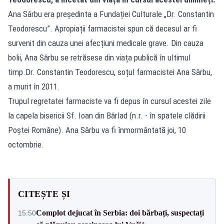
Ana Sârbu era președinta a Fundației Culturale „Dr. Constantin
Teodorescu”. Apropiații farmacistei spun că decesul ar fi
survenit din cauza unei afecțiuni medicale grave. Din cauza
bolii, Ana Sârbu se retrăsese din viața publică în ultimul
timp.Dr. Constantin Teodorescu, soțul farmacistei Ana Sârbu,
a murit în 2011.
Trupul regretatei farmaciste va fi depus în cursul acestei zile
la capela bisericii Sf. Ioan din Bârlad (n.r. - în spatele clădirii
Poștei Române). Ana Sârbu va fi înmormântată joi, 10
octombrie.
CITEȘTE ȘI
Complot dejucat în Serbia: doi bărbați, suspectați
15:50