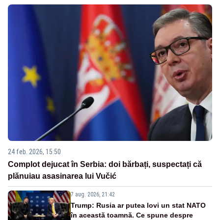
24 feb. 2026, 15:50
Complot dejucat în Serbia: doi bărbați, suspectați că
plănuiau asasinarea lui Vučić
7 aug. 2026, 21:42
Trump: Rusia ar putea lovi un stat NATO
în această toamnă. Ce spune despre