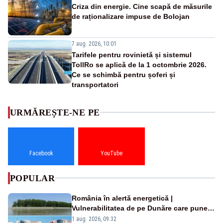
Criza din energie. Cine scapă de măsurile
de raționalizare impuse de Bolojan
7 aug. 2026, 10:01
Tarifele pentru rovinietă și sistemul
TollRo se aplică de la 1 octombrie 2026.
Ce se schimbă pentru șoferi și
transportatori
URMĂREȘTE-NE PE
Facebook
YouTube
POPULAR
România în alertă energetică |
Vulnerabilitatea de pe Dunăre care pune
în pericol Centrala Cernavodă era
1 aug. 2026, 09:32