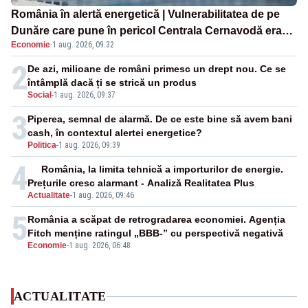
România în alertă energetică | Vulnerabilitatea de pe
Dunăre care pune în pericol Centrala Cernavodă era
Economie
·
1 aug. 2026, 09:32
cunoscută de pe vremea lui Ceaușescu
2
De azi, milioane de români primesc un drept nou. Ce se
întâmplă dacă ți se strică un produs
Social
-
1 aug. 2026, 09:37
3
Piperea, semnal de alarmă. De ce este bine să avem bani
cash, în contextul alertei energetice?
Politica
-
1 aug. 2026, 09:39
4
România, la limita tehnică a importurilor de energie.
Prețurile cresc alarmant - Analiză Realitatea Plus
Actualitate
-
1 aug. 2026, 09:46
5
România a scăpat de retrogradarea economiei. Agenția
Fitch menține ratingul „BBB-” cu perspectivă negativă
Economie
-
1 aug. 2026, 06:48
ACTUALITATE