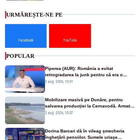
URMĂREȘTE-NE PE
Facebook
YouTube
POPULAR
Piperea (AUR): România a evitat
retrogradarea la junk pentru că era o
catastrofă pentru bănci și fondurile de
2 aug. 2026, 10:01
pensii
Mobilizare masivă pe Dunăre, pentru
salvarea producției la Cernavodă. Armata
va detona o stâncă și va devia apa
2 aug. 2026, 10:07
fluviului - IMAGINI AERIENE
Dorina Barcari dă în vileag șmecheria
înghețării pensiilor. Sumele uriașe