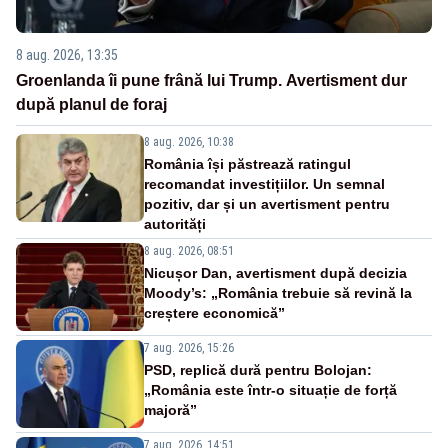
8 aug. 2026, 13:35
Groenlanda îi pune frână lui Trump. Avertisment dur
după planul de foraj
8 aug. 2026, 10:38
România își păstrează ratingul
recomandat investițiilor. Un semnal
pozitiv, dar și un avertisment pentru
autorități
8 aug. 2026, 08:51
Nicușor Dan, avertisment după decizia
Moody’s: „România trebuie să revină la
creștere economică”
7 aug. 2026, 15:26
PSD, replică dură pentru Bolojan:
„România este într-o situație de forță
majoră”
7 aug. 2026, 14:51