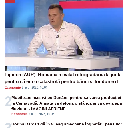
Piperea (AUR): România a evitat retrogradarea la junk
pentru că era o catastrofă pentru bănci și fondurile de
Economie
·
2 aug. 2026, 10:01
pensii
2
Mobilizare masivă pe Dunăre, pentru salvarea producției
la Cernavodă. Armata va detona o stâncă și va devia apa
fluviului - IMAGINI AERIENE
Economie
-
2 aug. 2026, 10:07
3
Dorina Barcari dă în vileag șmecheria înghețării pensiilor.