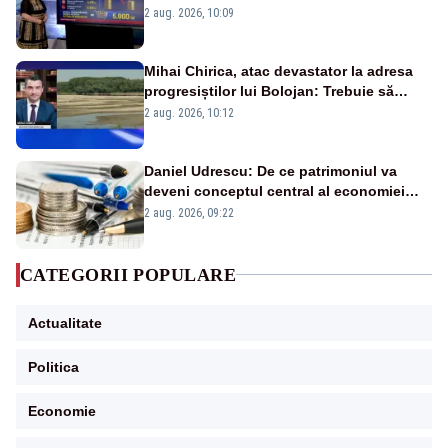
pierdute de fiecare român
2 aug. 2026, 10:09
Mihai Chirica, atac devastator la adresa
progresiștilor lui Bolojan: Trebuie să
protejăm și natura, dar nu șținem omaneii
2 aug. 2026, 10:12
în stare permanentă de alertă
Daniel Udrescu: De ce patrimoniul va
deveni conceptul central al economiei
viitoare?
2 aug. 2026, 09:22
CATEGORII POPULARE
Actualitate
Politica
Economie