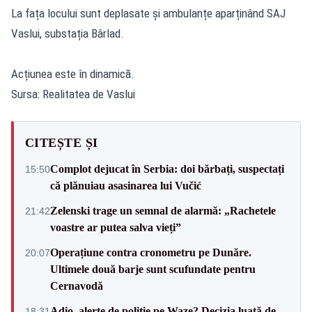
La fața locului sunt deplasate și ambulanțe aparținând SAJ
Vaslui, substația Bârlad.
Acțiunea este în dinamică.
Sursa: Realitatea de Vaslui
CITEȘTE ȘI
Complot dejucat în Serbia: doi bărbați, suspectați
15:50
că plănuiau asasinarea lui Vučić
Zelenski trage un semnal de alarmă: „Rachetele
21:42
voastre ar putea salva vieți”
Operațiune contra cronometru pe Dunăre.
20:07
Ultimele două barje sunt scufundate pentru
Cernavodă
Adio, alerte de poliție pe Waze? Decizia luată de
18:31