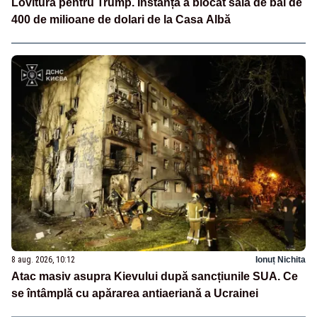
Lovitură pentru Trump. Instanța a blocat sala de bal de
400 de milioane de dolari de la Casa Albă
8 aug. 2026, 10:12
Ionuț Nichita
Atac masiv asupra Kievului după sancțiunile SUA. Ce
se întâmplă cu apărarea antiaeriană a Ucrainei