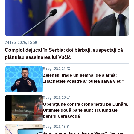
24 feb. 2026, 15:50
Complot dejucat în Serbia: doi bărbați, suspectați că
plănuiau asasinarea lui Vučić
8 aug. 2026, 21:42
Zelenski trage un semnal de alarmă:
„Rachetele voastre ar putea salva vieți”
8 aug. 2026, 20:07
Operațiune contra cronometru pe Dunăre.
Ultimele două barje sunt scufundate
pentru Cernavodă
8 aug. 2026, 18:31
Adio, alerte de poliție pe Waze? Decizia