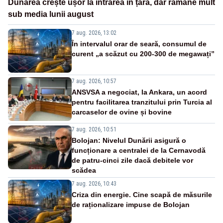
Dunărea crește ușor la intrarea în țară, dar rămâne mult
sub media lunii august
7 aug. 2026, 13:02
În intervalul orar de seară, consumul de
curent „a scăzut cu 200-300 de megawați”
7 aug. 2026, 10:57
ANSVSA a negociat, la Ankara, un acord
pentru facilitarea tranzitului prin Turcia al
carcaselor de ovine și bovine
7 aug. 2026, 10:51
Bolojan: Nivelul Dunării asigură o
funcționare a centralei de la Cernavodă
de patru-cinci zile dacă debitele vor
scădea
7 aug. 2026, 10:43
Criza din energie. Cine scapă de măsurile
de raționalizare impuse de Bolojan