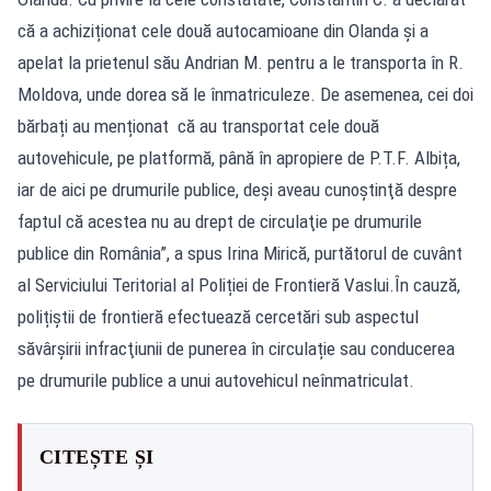
că a achiziționat cele două autocamioane din Olanda și a
apelat la prietenul său Andrian M. pentru a le transporta în R.
Moldova, unde dorea să le înmatriculeze. De asemenea, cei doi
bărbați au menționat că au transportat cele două
autovehicule, pe platformă, până în apropiere de P.T.F. Albița,
iar de aici pe drumurile publice, deși aveau cunoştinţă despre
faptul că acestea nu au drept de circulaţie pe drumurile
publice din România”, a spus Irina Mirică, purtătorul de cuvânt
al Serviciului Teritorial al Poliției de Frontieră Vaslui.În cauză,
polițiștii de frontieră efectuează cercetări sub aspectul
săvârşirii infracţiunii de punerea în circulație sau conducerea
pe drumurile publice a unui autovehicul neînmatriculat.
CITEȘTE ȘI