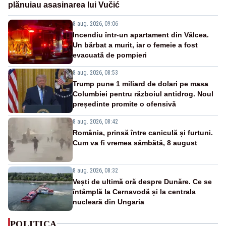
plănuiau asasinarea lui Vučić
8 aug. 2026, 09:06
Incendiu într-un apartament din Vâlcea.
Un bărbat a murit, iar o femeie a fost
evacuată de pompieri
8 aug. 2026, 08:53
Trump pune 1 miliard de dolari pe masa
Columbiei pentru războiul antidrog. Noul
președinte promite o ofensivă
8 aug. 2026, 08:42
România, prinsă între caniculă și furtuni.
Cum va fi vremea sâmbătă, 8 august
8 aug. 2026, 08:32
Vești de ultimă oră despre Dunăre. Ce se
întâmplă la Cernavodă și la centrala
nucleară din Ungaria
POLITICA