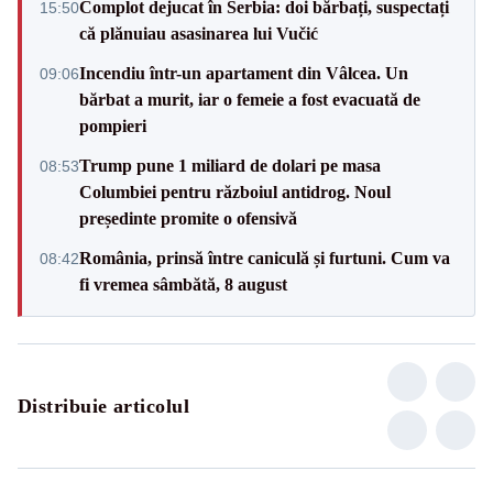
Complot dejucat în Serbia: doi bărbați, suspectați
15:50
că plănuiau asasinarea lui Vučić
Incendiu într-un apartament din Vâlcea. Un
09:06
bărbat a murit, iar o femeie a fost evacuată de
pompieri
Trump pune 1 miliard de dolari pe masa
08:53
Columbiei pentru războiul antidrog. Noul
președinte promite o ofensivă
România, prinsă între caniculă și furtuni. Cum va
08:42
fi vremea sâmbătă, 8 august
Distribuie articolul