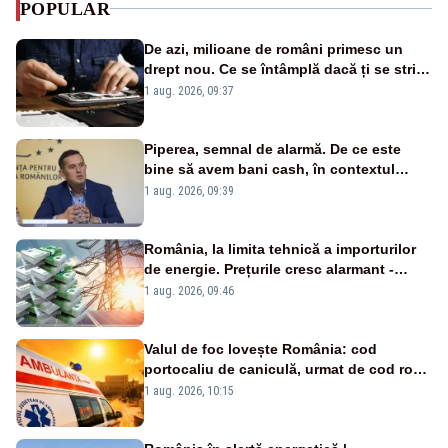
POPULAR
De azi, milioane de români primesc un
drept nou. Ce se întâmplă dacă ți se strică
un produs
1 aug. 2026, 09:37
Piperea, semnal de alarmă. De ce este
bine să avem bani cash, în contextul
alertei energetice?
1 aug. 2026, 09:39
România, la limita tehnică a importurilor
de energie. Prețurile cresc alarmant -
Analiză Realitatea Plus
1 aug. 2026, 09:46
Valul de foc lovește România: cod
portocaliu de caniculă, urmat de cod roșu
duminică. Temperaturile urcă spre 40°C
1 aug. 2026, 10:15