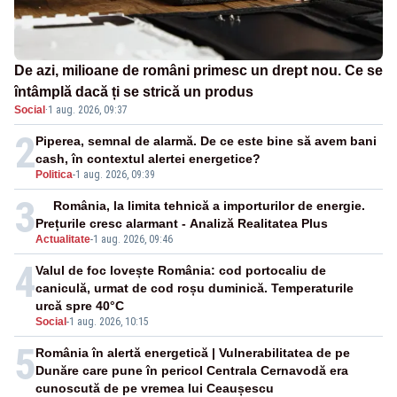
De azi, milioane de români primesc un drept nou. Ce se
întâmplă dacă ți se strică un produs
Social
·
1 aug. 2026, 09:37
2
Piperea, semnal de alarmă. De ce este bine să avem bani
cash, în contextul alertei energetice?
Politica
-
1 aug. 2026, 09:39
3
România, la limita tehnică a importurilor de energie.
Prețurile cresc alarmant - Analiză Realitatea Plus
Actualitate
-
1 aug. 2026, 09:46
4
Valul de foc lovește România: cod portocaliu de
caniculă, urmat de cod roșu duminică. Temperaturile
urcă spre 40°C
Social
-
1 aug. 2026, 10:15
5
România în alertă energetică | Vulnerabilitatea de pe
Dunăre care pune în pericol Centrala Cernavodă era
cunoscută de pe vremea lui Ceaușescu