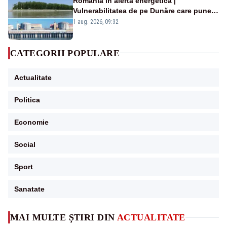
România în alertă energetică |
Vulnerabilitatea de pe Dunăre care pune
în pericol Centrala Cernavodă era
1 aug. 2026, 09:32
cunoscută de pe vremea lui Ceaușescu
CATEGORII POPULARE
Actualitate
Politica
Economie
Social
Sport
Sanatate
MAI MULTE ȘTIRI DIN
ACTUALITATE