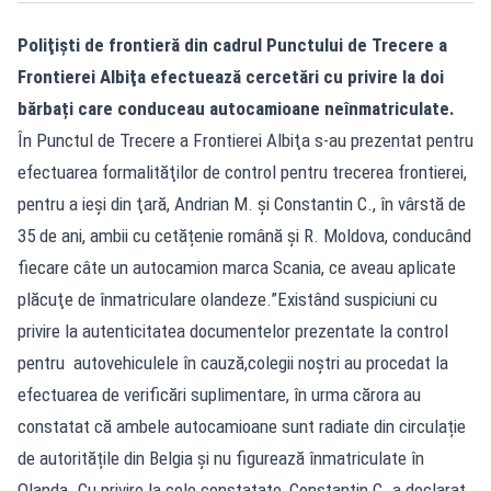
Poliţişti de frontieră din cadrul Punctului de Trecere a
Frontierei Albiţa efectuează cercetări cu privire la doi
bărbați care conduceau autocamioane neînmatriculate.
În Punctul de Trecere a Frontierei Albiţa s-au prezentat pentru
efectuarea formalităţilor de control pentru trecerea frontierei,
pentru a ieşi din ţară, Andrian M. şi Constantin C., în vârstă de
35 de ani, ambii cu cetățenie română și R. Moldova, conducând
fiecare câte un autocamion marca Scania, ce aveau aplicate
plăcuţe de înmatriculare olandeze.”Existând suspiciuni cu
privire la autenticitatea documentelor prezentate la control
pentru autovehiculele în cauză,colegii noştri au procedat la
efectuarea de verificări suplimentare, în urma cărora au
constatat că ambele autocamioane sunt radiate din circulație
de autoritățile din Belgia și nu figurează înmatriculate în
Olanda. Cu privire la cele constatate, Constantin C. a declarat