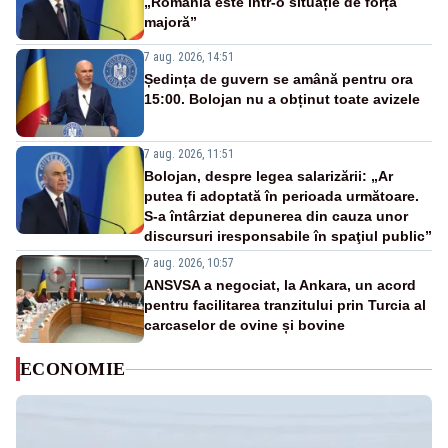
„România este într-o situație de forță
majoră”
7 aug. 2026, 14:51
Ședința de guvern se amână pentru ora
15:00. Bolojan nu a obținut toate avizele
7 aug. 2026, 11:51
Bolojan, despre legea salarizării: „Ar
putea fi adoptată în perioada următoare.
S-a întârziat depunerea din cauza unor
discursuri iresponsabile în spaţiul public”
7 aug. 2026, 10:57
ANSVSA a negociat, la Ankara, un acord
pentru facilitarea tranzitului prin Turcia al
carcaselor de ovine și bovine
ECONOMIE