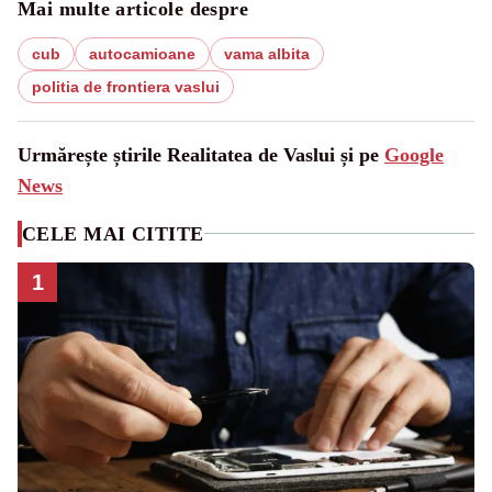
Mai multe articole despre
cub
autocamioane
vama albita
politia de frontiera vaslui
Urmărește știrile Realitatea de Vaslui și pe
Google
News
CELE MAI CITITE
1