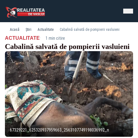
Acasă
Știri
Actualitate
Cabalină salvată de pompierii vasluieni
·
ACTUALITATE
1 min citire
Cabalină salvată de pompierii vasluieni
67329221_625320937959663_2563107749198036992_n