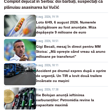
Complot dejucat în Serbia: doi bărbați, suspectați că
plănuiau asasinarea lui Vučić
6 aug. 2026, 19:19
Loto 6/49, 6 august 2026. Numerele
câștigătoare au fost anunțate. Miza
depășește 9 milioane de euro
6 aug. 2026, 18:51
Gigi Becali, mesaj în direct pentru MM
Stoica: „Mă oprește când vreau să arunc
milioane pe transferuri”
6 aug. 2026, 18:11
Accident pe drumul expres după o oprire
de urgență. Un TIR a lovit două trailere
încărcate cu mașini
6 aug. 2026, 17:38
Ilie Bolojan anunță ieftinirea
carburanților: Petromidia revine la
capacitate maximă