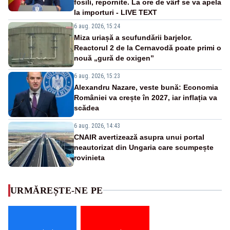
fosili, repornite. La ore de vârf se va apela
la importuri - LIVE TEXT
6 aug. 2026, 15:24
Miza uriașă a scufundării barjelor.
Reactorul 2 de la Cernavodă poate primi o
nouă „gură de oxigen”
6 aug. 2026, 15:23
Alexandru Nazare, veste bună: Economia
României va crește în 2027, iar inflația va
scădea
6 aug. 2026, 14:43
CNAIR avertizează asupra unui portal
neautorizat din Ungaria care scumpește
rovinieta
URMĂREȘTE-NE PE