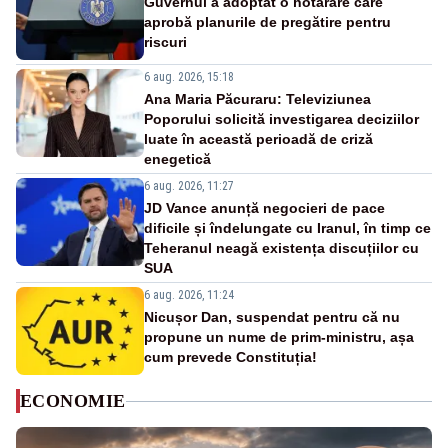
Guvernul a adoptat o hotărâre care
aprobă planurile de pregătire pentru
riscuri
6 aug. 2026, 15:18
Ana Maria Păcuraru: Televiziunea
Poporului solicită investigarea deciziilor
luate în această perioadă de criză
enegetică
6 aug. 2026, 11:27
JD Vance anunță negocieri de pace
dificile și îndelungate cu Iranul, în timp ce
Teheranul neagă existența discuțiilor cu
SUA
6 aug. 2026, 11:24
Nicușor Dan, suspendat pentru că nu
propune un nume de prim-ministru, așa
cum prevede Constituția!
ECONOMIE