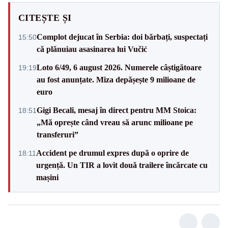
CITEȘTE ȘI
Complot dejucat în Serbia: doi bărbați, suspectați
15:50
că plănuiau asasinarea lui Vučić
Loto 6/49, 6 august 2026. Numerele câștigătoare
19:19
au fost anunțate. Miza depășește 9 milioane de
euro
Gigi Becali, mesaj în direct pentru MM Stoica:
18:51
„Mă oprește când vreau să arunc milioane pe
transferuri”
Accident pe drumul expres după o oprire de
18:11
urgență. Un TIR a lovit două trailere încărcate cu
mașini