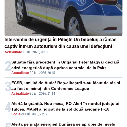
Intervenție de urgență în Pitești! Un bebeluș a rămas
captiv într-un autoturism din cauza unei defecțiuni
Actualitate
·
30 iul. 2026, 20:33
2
Situație fără precedent în Ungaria! Peter Magyar declară
criză energetică după oprirea centralei de la Paks
Actualitate
-
30 iul. 2026, 20:45
3
FCSB, umilită de Auda! Roș-albaștrii s-au făcut de râs și
au fost eliminați din Conference League
Actualitate
-
30 iul. 2026, 21:14
4
Alertă la graniță. Nou mesaj RO-Alert în nordul județului
Tulcea. MApN a ridicat de la sol două avioane F-16
Social
-
30 iul. 2026, 22:12
Alertă pe piața energiei! Dunărea se apropie de nivelul