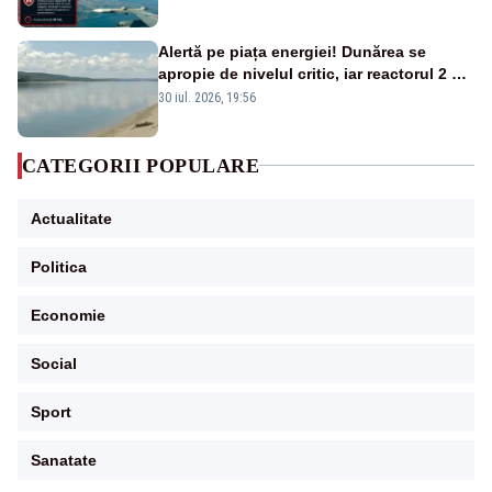
Alertă pe piața energiei! Dunărea se
apropie de nivelul critic, iar reactorul 2 de
la Cernavodă ar putea fi oprit
30 iul. 2026, 19:56
CATEGORII POPULARE
Actualitate
Politica
Economie
Social
Sport
Sanatate