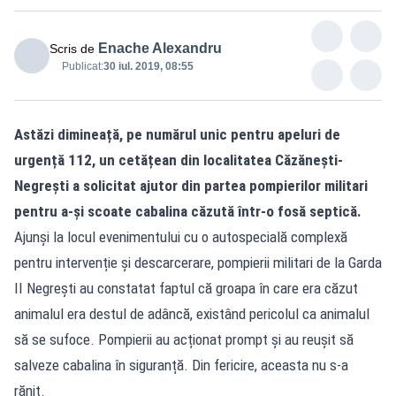
Enache Alexandru
Scris de
Publicat:
30 iul. 2019, 08:55
Astăzi dimineață, pe numărul unic pentru apeluri de
urgență 112, un cetățean din localitatea Căzănești-
Negrești a solicitat ajutor din partea pompierilor militari
pentru a-și scoate cabalina căzută într-o fosă septică.
Ajunși la locul evenimentului cu o autospecială complexă
pentru intervenție și descarcerare, pompierii militari de la Garda
II Negrești au constatat faptul că groapa în care era căzut
animalul era destul de adâncă, existând pericolul ca animalul
să se sufoce. Pompierii au acționat prompt și au reușit să
salveze cabalina în siguranță. Din fericire, aceasta nu s-a
rănit.