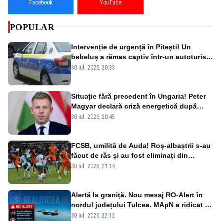
Facebook
YouTube
POPULAR
Intervenție de urgență în Pitești! Un
bebeluș a rămas captiv într-un autoturism
din cauza unei defecțiuni
30 iul. 2026, 20:33
Situație fără precedent în Ungaria! Peter
Magyar declară criză energetică după
oprirea centralei de la Paks
30 iul. 2026, 20:45
FCSB, umilită de Auda! Roș-albaștrii s-au
făcut de râs și au fost eliminați din
Conference League
30 iul. 2026, 21:14
Alertă la graniță. Nou mesaj RO-Alert în
nordul județului Tulcea. MApN a ridicat de
la sol două avioane F-16
30 iul. 2026, 22:12