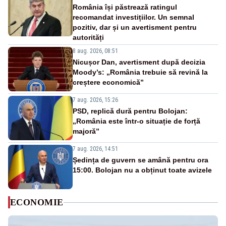
România își păstrează ratingul
recomandat investițiilor. Un semnal
pozitiv, dar și un avertisment pentru
autorități
8 aug. 2026, 08:51
Nicușor Dan, avertisment după decizia
Moody’s: „România trebuie să revină la
creștere economică”
7 aug. 2026, 15:26
PSD, replică dură pentru Bolojan:
„România este într-o situație de forță
majoră”
7 aug. 2026, 14:51
Ședința de guvern se amână pentru ora
15:00. Bolojan nu a obținut toate avizele
ECONOMIE