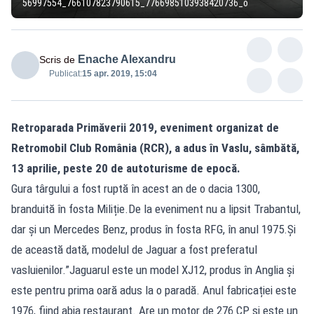
56997554_766107823790615_7766985103938420736_o
Enache Alexandru
Scris de
Publicat:
15 apr. 2019, 15:04
Retroparada Primăverii 2019, eveniment organizat de
Retromobil Club România (RCR), a adus în Vaslu, sâmbătă,
13 aprilie, peste 20 de autoturisme de epocă.
Gura târgului a fost ruptă în acest an de o dacia 1300,
branduită în fosta Miliție.De la eveniment nu a lipsit Trabantul,
dar și un Mercedes Benz, produs în fosta RFG, în anul 1975.Și
de această dată, modelul de Jaguar a fost preferatul
vasluienilor.”Jaguarul este un model XJ12, produs în Anglia și
este pentru prima oară adus la o paradă. Anul fabricației este
1976, fiind abia restaurant. Are un motor de 276 CP și este un