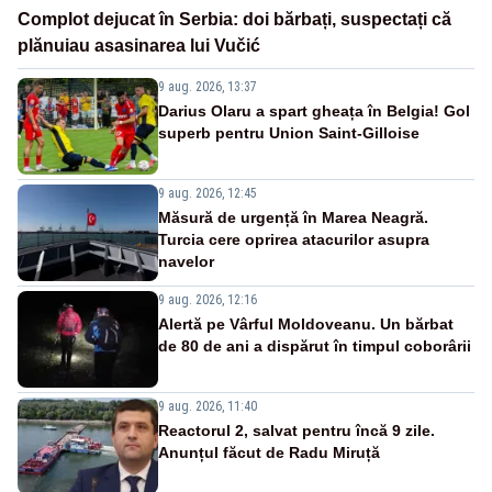
Complot dejucat în Serbia: doi bărbați, suspectați că
plănuiau asasinarea lui Vučić
9 aug. 2026, 13:37
Darius Olaru a spart gheața în Belgia! Gol
superb pentru Union Saint-Gilloise
9 aug. 2026, 12:45
Măsură de urgență în Marea Neagră.
Turcia cere oprirea atacurilor asupra
navelor
9 aug. 2026, 12:16
Alertă pe Vârful Moldoveanu. Un bărbat
de 80 de ani a dispărut în timpul coborârii
9 aug. 2026, 11:40
Reactorul 2, salvat pentru încă 9 zile.
Anunțul făcut de Radu Miruță