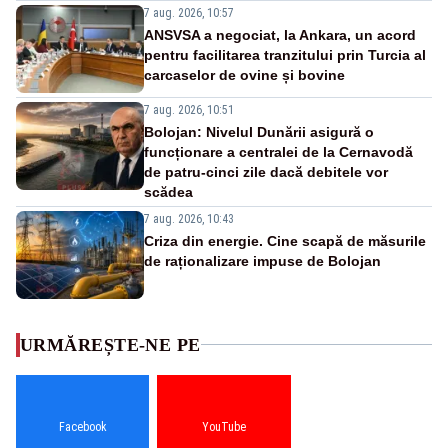
7 aug. 2026, 10:57
ANSVSA a negociat, la Ankara, un acord
pentru facilitarea tranzitului prin Turcia al
carcaselor de ovine și bovine
7 aug. 2026, 10:51
Bolojan: Nivelul Dunării asigură o
funcționare a centralei de la Cernavodă
de patru-cinci zile dacă debitele vor
scădea
7 aug. 2026, 10:43
Criza din energie. Cine scapă de măsurile
de raționalizare impuse de Bolojan
URMĂREȘTE-NE PE
Facebook
YouTube