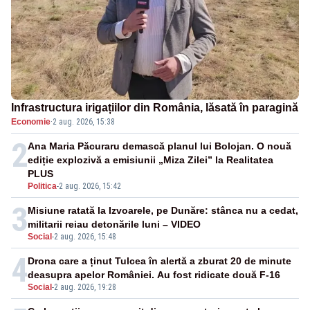
Infrastructura irigațiilor din România, lăsată în paragină
Economie
·
2 aug. 2026, 15:38
2
Ana Maria Păcuraru demască planul lui Bolojan. O nouă
ediție explozivă a emisiunii „Miza Zilei” la Realitatea
PLUS
Politica
-
2 aug. 2026, 15:42
3
Misiune ratată la Izvoarele, pe Dunăre: stânca nu a cedat,
militarii reiau detonările luni – VIDEO
Social
-
2 aug. 2026, 15:48
4
Drona care a ținut Tulcea în alertă a zburat 20 de minute
deasupra apelor României. Au fost ridicate două F-16
Social
-
2 aug. 2026, 19:28