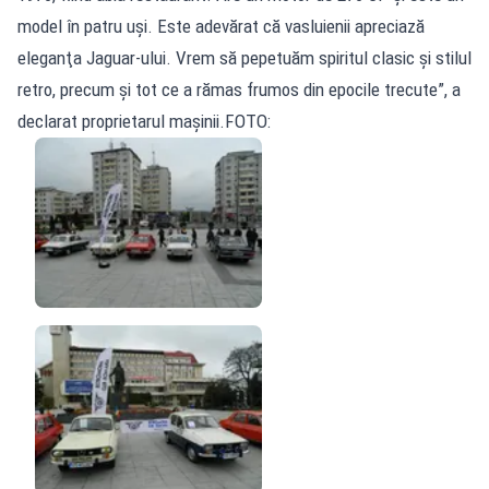
model în patru uşi. Este adevărat că vasluienii apreciază
eleganţa Jaguar-ului. Vrem să pepetuăm spiritul clasic şi stilul
retro, precum şi tot ce a rămas frumos din epocile trecute”, a
declarat proprietarul mașinii.FOTO: