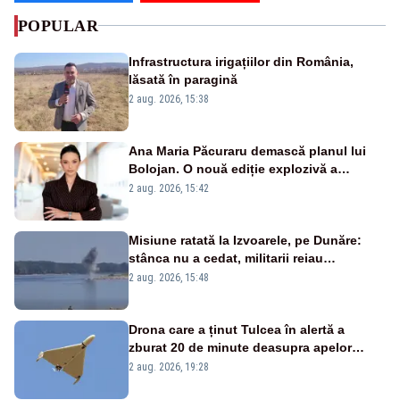
POPULAR
Infrastructura irigațiilor din România,
lăsată în paragină
2 aug. 2026, 15:38
Ana Maria Păcuraru demască planul lui
Bolojan. O nouă ediție explozivă a
emisiunii „Miza Zilei” la Realitatea PLUS
2 aug. 2026, 15:42
Misiune ratată la Izvoarele, pe Dunăre:
stânca nu a cedat, militarii reiau
detonările luni – VIDEO
2 aug. 2026, 15:48
Drona care a ținut Tulcea în alertă a
zburat 20 de minute deasupra apelor
României. Au fost ridicate două F-16
2 aug. 2026, 19:28