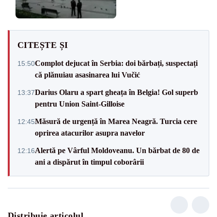
CITEȘTE ȘI
Complot dejucat în Serbia: doi bărbați, suspectați
15:50
că plănuiau asasinarea lui Vučić
Darius Olaru a spart gheața în Belgia! Gol superb
13:37
pentru Union Saint-Gilloise
Măsură de urgență în Marea Neagră. Turcia cere
12:45
oprirea atacurilor asupra navelor
Alertă pe Vârful Moldoveanu. Un bărbat de 80 de
12:16
ani a dispărut în timpul coborârii
Distribuie articolul