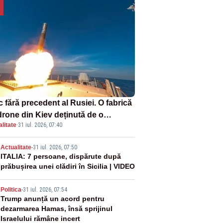
 fără precedent al Rusiei. O fabrică
drone din Kiev deținută de o
litate
·
31 iul. 2026, 07:40
panie americană, distrusă de o
hetă rusească
2
Actualitate
-
31 iul. 2026, 07:50
ITALIA: 7 persoane, dispărute după
prăbușirea unei clădiri în Sicilia | VIDEO
3
Politica
-
31 iul. 2026, 07:54
Trump anunță un acord pentru
dezarmarea Hamas, însă sprijinul
Israelului rămâne incert