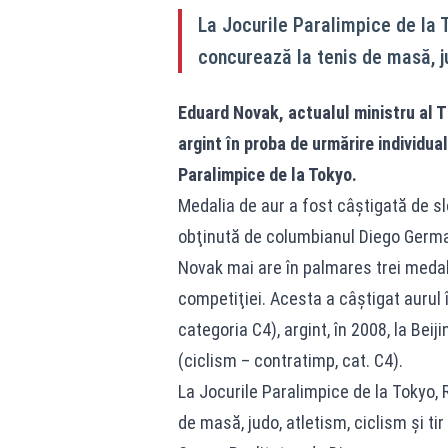
La Jocurile Paralimpice de la 
concurează la tenis de masă, ju
Eduard Novak, actualul ministru al Ti
argint în proba de urmărire individua
Paralimpice de la Tokyo.
Medalia de aur a fost câștigată de sl
obţinută de columbianul Diego Germ
Novak mai are în palmares trei medalii
competiţiei. Acesta a câștigat aurul î
categoria C4), argint, în 2008, la Beij
(ciclism – contratimp, cat. C4).
La Jocurile Paralimpice de la Tokyo, 
de masă, judo, atletism, ciclism şi tir