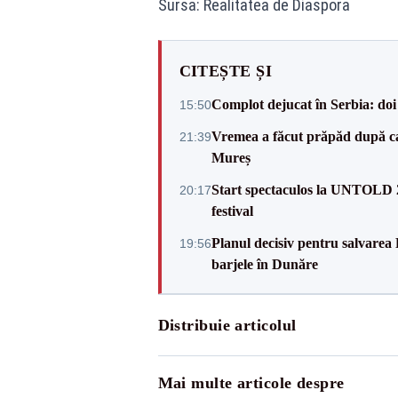
Sursa: Realitatea de Diaspora
CITEȘTE ȘI
Complot dejucat în Serbia: doi 
15:50
Vremea a făcut prăpăd după cani
21:39
Mureș
Start spectaculos la UNTOLD 20
20:17
festival
Planul decisiv pentru salvarea
19:56
barjele în Dunăre
Distribuie articolul
Mai multe articole despre