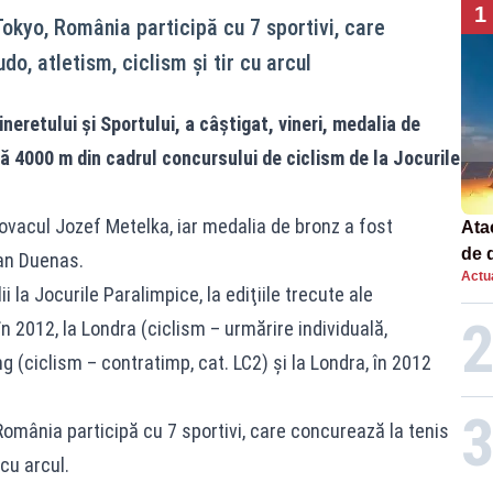
1
Tokyo, România participă cu 7 sportivi, care
do, atletism, ciclism şi tir cu arcul
neretului şi Sportului, a câștigat, vineri, medalia de
lă 4000 m din cadrul concursului de ciclism de la Jocurile
ovacul Jozef Metelka, iar medalia de bronz a fost
Atac
de 
an Duenas.
Actua
com
 la Jocurile Paralimpice, la ediţiile trecute ale
rac
n 2012, la Londra (ciclism – urmărire individuală,
ing (ciclism – contratimp, cat. LC2) şi la Londra, în 2012
România participă cu 7 sportivi, care concurează la tenis
 cu arcul.