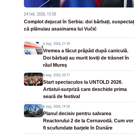
24 feb. 2026, 15:50
Complot dejucat în Serbia: doi bărbați, suspectaț
că plănuiau asasinarea lui Vučić
6 aug. 2026, 21:39
Vremea a făcut prăpăd după caniculă.
Doi bărbați au murit loviți de trăsnet în
râul Mureș
6 aug. 2026, 20:17
Start spectaculos la UNTOLD 2026.
Artistul-surpriză care deschide prima
seară de festival
6 aug. 2026, 19:56
Planul decisiv pentru salvarea
Reactorului 2 de la Cernavodă. Cum vor
fi scufundate barjele în Dunăre