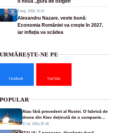
o nouă „gură de oxigen”
6 aug. 2026, 15:23
Alexandru Nazare, veste bună:
Economia României va crește în 2027,
iar inflația va scădea
URMĂREȘTE-NE PE
Facebook
YouTube
POPULAR
Atac fără precedent al Rusiei. O fabrică de
drone din Kiev deținută de o companie
americană, distrusă de o rachetă rusească
31 iul. 2026, 07:40
ITALIA: 7 persoane, dispărute după