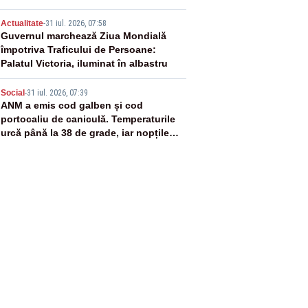
4
Actualitate
-
31 iul. 2026, 07:58
Guvernul marchează Ziua Mondială
împotriva Traficului de Persoane:
Palatul Victoria, iluminat în albastru
5
Social
-
31 iul. 2026, 07:39
ANM a emis cod galben și cod
portocaliu de caniculă. Temperaturile
urcă până la 38 de grade, iar nopțile
devin tropicale