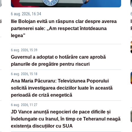
6 aug. 2026, 16:34
i
Ilie Bolojan evită un răspuns clar despre averea
partenerei sale: „Am respectat întotdeauna
legea”
6 aug. 2026, 15:39
Guvernul a adoptat o hotărâre care aprobă
planurile de pregătire pentru riscuri
6 aug. 2026, 15:18
Ana Maria Păcuraru: Televiziunea Poporului
solicită investigarea deciziilor luate în această
perioadă de criză enegetică
6 aug. 2026, 11:27
JD Vance anunță negocieri de pace dificile și
îndelungate cu Iranul, în timp ce Teheranul neagă
existența discuțiilor cu SUA