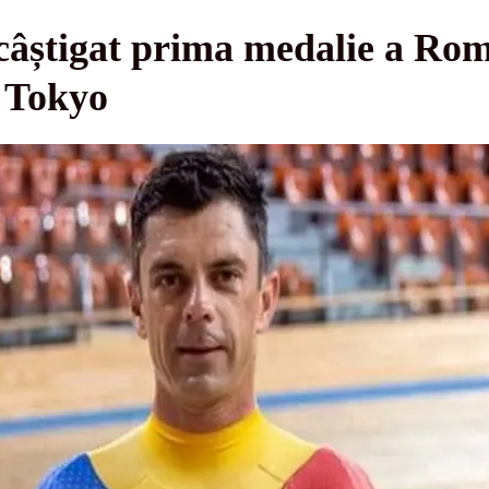
âștigat prima medalie a Româ
a Tokyo