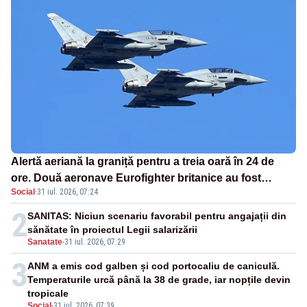
Alertă aeriană la graniță pentru a treia oară în 24 de
ore. Două aeronave Eurofighter britanice au fost
Social
·
31 iul. 2026, 07:24
ridicate de la sol
2
SANITAS: Niciun scenariu favorabil pentru angajații din
sănătate în proiectul Legii salarizării
Sanatate
-
31 iul. 2026, 07:29
3
ANM a emis cod galben și cod portocaliu de caniculă.
Temperaturile urcă până la 38 de grade, iar nopțile devin
tropicale
Social
-
31 iul. 2026, 07:39