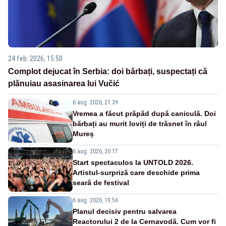
24 feb. 2026, 15:50
Complot dejucat în Serbia: doi bărbați, suspectați că
plănuiau asasinarea lui Vučić
6 aug. 2026, 21:39
Vremea a făcut prăpăd după caniculă. Doi
bărbați au murit loviți de trăsnet în râul
Mureș
6 aug. 2026, 20:17
Start spectaculos la UNTOLD 2026.
Artistul-surpriză care deschide prima
seară de festival
6 aug. 2026, 19:56
Planul decisiv pentru salvarea
Reactorului 2 de la Cernavodă. Cum vor fi