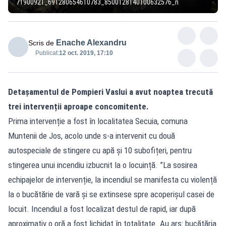
71900921_691280654610783_8500128140100632576_n
Enache Alexandru
Scris de
Publicat:
12 oct. 2019, 17:10
Detașamentul de Pompieri Vaslui a avut noaptea trecută
trei intervenții aproape concomitente.
Prima intervenție a fost în localitatea Secuia, comuna
Muntenii de Jos, acolo unde s-a intervenit cu două
autospeciale de stingere cu apă și 10 subofițeri, pentru
stingerea unui incendiu izbucnit la o locuință. ”La sosirea
echipajelor de intervenție, la incendiul se manifesta cu violență
la o bucătărie de vară și se extinsese spre acoperișul casei de
locuit. Incendiul a fost localizat destul de rapid, iar după
aproximativ o oră a fost lichidat în totalitate. Au ars: bucătăria