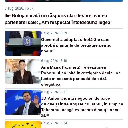
6 aug. 2026, 16:34
Ilie Bolojan evită un răspuns clar despre averea
partenerei sale: „Am respectat întotdeauna legea”
6 aug. 2026, 15:39
Guvernul a adoptat o hotărâre care
aprobă planurile de pregătire pentru
riscuri
6 aug. 2026, 15:18
Ana Maria Păcuraru: Televiziunea
Poporului solicită investigarea deciziilor
luate în această perioadă de criză
enegetică
6 aug. 2026, 11:27
JD Vance anunță negocieri de pace
dificile și îndelungate cu Iranul, în timp ce
Teheranul neagă existența discuțiilor cu
SUA
6 aug. 2026, 11:24