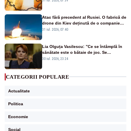
31 iul. 2026, 07:39
Atac fără precedent al Rusiei. O fabrică de
drone din Kiev deținută de o companie
americană, distrusă de o rachetă
31 iul. 2026, 07:40
rusească
Lia Olguța Vasilescu: ”Ce se întâmplă în
sănătate este o bătaie de joc. Se
guvernează extraordinar de prost”
30 iul. 2026, 23:24
CATEGORII POPULARE
Actualitate
Politica
Economie
Social