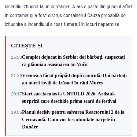
incendiu izbucnit la un container. A ars o parte din gunoiul aflat
în container și a fost distrus containerul.Cauza probabilă de
izbucnire a incendiului a fost fumatul în locuri nepermise.
CITEȘTE ȘI
Complot dejucat în Serbia: doi bărbați, suspectați
15:50
că plănuiau asasinarea lui Vučić
Vremea a făcut prăpăd după caniculă. Doi bărbați
21:39
au murit loviți de trăsnet în râul Mureș
Start spectaculos la UNTOLD 2026. Artistul-
20:17
surpriză care deschide prima seară de festival
Planul decisiv pentru salvarea Reactorului 2 de la
19:56
Cernavodă. Cum vor fi scufundate barjele în
Dunăre