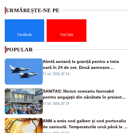
URMĂREȘTE-NE PE
Facebook
YouTube
POPULAR
Alertă aeriană la graniță pentru a treia
oară în 24 de ore. Două aeronave
Eurofighter britanice au fost ridicate de la
31 iul. 2026, 07:24
sol
SANITAS: Niciun scenariu favorabil
pentru angajații din sănătate în proiectul
Legii salarizării
31 iul. 2026, 07:29
ANM a emis cod galben și cod portocaliu
de caniculă. Temperaturile urcă până la 38
de grade, iar nopțile devin tropicale