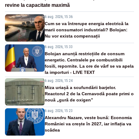
revine la capacitate maximă
6 aug. 2026, 15:36
Cum se va întrerupe energia electrică la
marii consumatori industriali? Bolojan:
Nu vor exista compensații
6 aug. 2026, 15:33
Bolojan anunță restricțiile de consum
energetic. Centralele pe combustibili
fosili, repornite. La ore de vârf se va apela
la importuri - LIVE TEXT
6 aug. 2026, 15:24
Miza uriașă a scufundării barjelor.
Reactorul 2 de la Cernavodă poate primi o
nouă „gură de oxigen”
6 aug. 2026, 15:23
Alexandru Nazare, veste bună: Economia
României va crește în 2027, iar inflația va
scădea