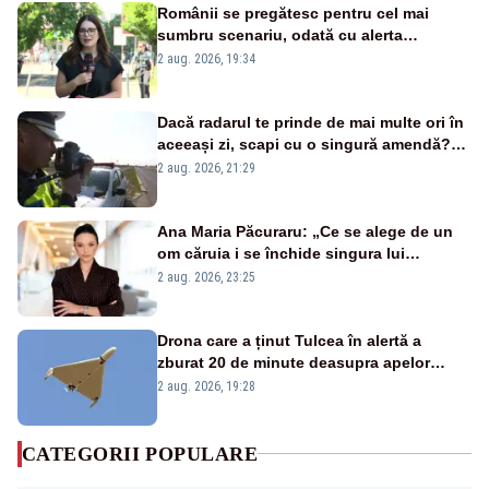
Românii se pregătesc pentru cel mai
sumbru scenariu, odată cu alerta
energetică
2 aug. 2026, 19:34
Dacă radarul te prinde de mai multe ori în
aceeași zi, scapi cu o singură amendă?
Ce spune legea
2 aug. 2026, 21:29
Ana Maria Păcuraru: „Ce se alege de un
om căruia i se închide singura lui
portiță?”
2 aug. 2026, 23:25
Drona care a ținut Tulcea în alertă a
zburat 20 de minute deasupra apelor
României. Au fost ridicate două F-16
2 aug. 2026, 19:28
CATEGORII POPULARE