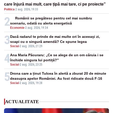
care înjură mai mult, care țipă mai tare, ci pe proiecte”
Politica
·
2 aug. 2026, 19:33
2
Românii se pregătesc pentru cel mai sumbru
scenariu, odată cu alerta energetică
Economie
-
2 aug. 2026, 19:34
3
Dacă radarul te prinde de mai multe ori în aceeași zi,
scapi cu o singură amendă? Ce spune legea
Social
-
2 aug. 2026, 21:29
4
Ana Maria Păcuraru: „Ce se alege de un om căruia i se
închide singura lui portiță?”
Social
-
2 aug. 2026, 23:25
5
Drona care a ținut Tulcea în alertă a zburat 20 de minute
deasupra apelor României. Au fost ridicate două F-16
Social
-
2 aug. 2026, 19:28
ACTUALITATE