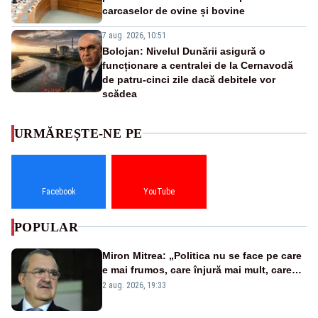
carcaselor de ovine și bovine
7 aug. 2026, 10:51
Bolojan: Nivelul Dunării asigură o
funcționare a centralei de la Cernavodă
de patru-cinci zile dacă debitele vor
scădea
URMĂREȘTE-NE PE
Facebook
YouTube
POPULAR
Miron Mitrea: „Politica nu se face pe care
e mai frumos, care înjură mai mult, care
țipă mai tare, ci pe proiecte”
2 aug. 2026, 19:33