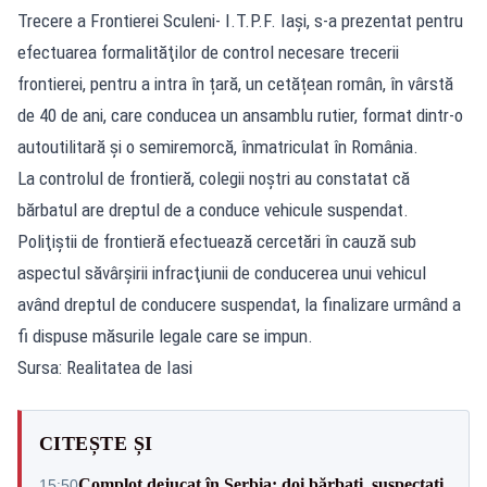
Trecere a Frontierei Sculeni- I.T.P.F. Iași, s-a prezentat pentru
efectuarea formalităţilor de control necesare trecerii
frontierei, pentru a intra în țară, un cetățean român, în vârstă
de 40 de ani, care conducea un ansamblu rutier, format dintr-o
autoutilitară și o semiremorcă, înmatriculat în România.
La controlul de frontieră, colegii noștri au constatat că
bărbatul are dreptul de a conduce vehicule suspendat.
Poliţiştii de frontieră efectuează cercetări în cauză sub
aspectul săvârşirii infracţiunii de conducerea unui vehicul
având dreptul de conducere suspendat, la finalizare urmând a
fi dispuse măsurile legale care se impun.
Sursa: Realitatea de Iasi
CITEȘTE ȘI
Complot dejucat în Serbia: doi bărbați, suspectați
15:50