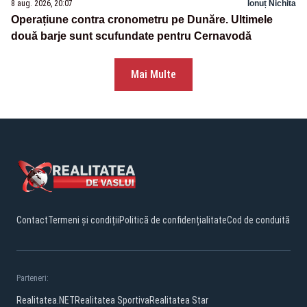
8 aug. 2026, 20:07
Ionuț Nichita
Operațiune contra cronometru pe Dunăre. Ultimele
două barje sunt scufundate pentru Cernavodă
Mai Multe
Contact
Termeni și condiții
Politică de confidențialitate
Cod de conduită
Parteneri:
Realitatea.NET
Realitatea Sportiva
Realitatea Star