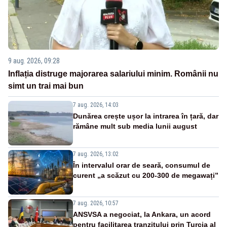
9 aug. 2026, 09:28
Inflația distruge majorarea salariului minim. Românii nu
simt un trai mai bun
7 aug. 2026, 14:03
Dunărea crește ușor la intrarea în țară, dar
rămâne mult sub media lunii august
7 aug. 2026, 13:02
În intervalul orar de seară, consumul de
curent „a scăzut cu 200-300 de megawați”
7 aug. 2026, 10:57
ANSVSA a negociat, la Ankara, un acord
pentru facilitarea tranzitului prin Turcia al