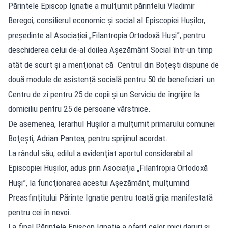
Părintele Episcop Ignatie a mulţumit părintelui Vladimir
Beregoi, consilierul economic și social al Episcopiei Hușilor,
președinte al Asociației „Filantropia Ortodoxă Huși”, pentru
deschiderea celui de-al doilea Aşezământ Social într-un timp
atât de scurt şi a menţionat că Centrul din Boţeşti dispune de
două module de asistență socială pentru 50 de beneficiari: un
Centru de zi pentru 25 de copii și un Serviciu de îngrijire la
domiciliu pentru 25 de persoane vârstnice.
De asemenea, Ierarhul Huşilor a mulţumit primarului comunei
Boţeşti, Adrian Pantea, pentru sprijinul acordat.
La rândul său, edilul a evidenţiat aportul considerabil al
Episcopiei Huşilor, adus prin Asociaţia „Filantropia Ortodoxă
Huşi”, la funcţionarea acestui Aşezământ, mulţumind
Preasfinţitului Părinte Ignatie pentru toată grija manifestată
pentru cei în nevoi.
La final Părintele Episcop Ignatie a oferit celor mici daruri şi,