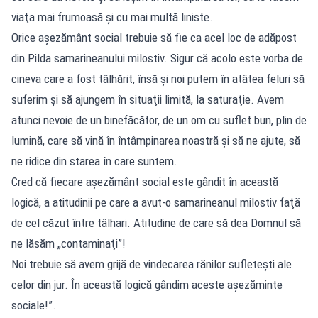
viaţa mai frumoasă şi cu mai multă liniste.
Orice aşezământ social trebuie să fie ca acel loc de adăpost
din Pilda samarineanului milostiv. Sigur că acolo este vorba de
cineva care a fost tâlhărit, însă şi noi putem în atâtea feluri să
suferim şi să ajungem în situaţii limită, la saturaţie. Avem
atunci nevoie de un binefăcător, de un om cu suflet bun, plin de
lumină, care să vină în întâmpinarea noastră şi să ne ajute, să
ne ridice din starea în care suntem.
Cred că fiecare aşezământ social este gândit în această
logică, a atitudinii pe care a avut-o samarineanul milostiv faţă
de cel căzut între tâlhari. Atitudine de care să dea Domnul să
ne lăsăm „contaminaţi”!
Noi trebuie să avem grijă de vindecarea rănilor sufleteşti ale
celor din jur. În această logică gândim aceste aşezăminte
sociale!”.