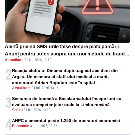
Alertă privind SMS-urile false despre plata parcării.
Anunț pentru șoferi asupra unei noi metode de fraudă
Actualitate
·
31 iul. 2026, 13:10
online
2
Reacția clubului Dinamo după tragicul accident din
Argeș: Un membru al staff-ului medical a murit,
antrenorul Adrian Ropotan este în spital
Actualitate
-
31 iul. 2026, 13:16
3
Sesiunea de toamnă a Bacalaureatului începe luni cu
evaluarea competențelor orale la Limba română
Social
-
31 iul. 2026, 13:19
4
ANPC a amendat peste 1.250 de operatori economici
Economie
-
31 iul. 2026, 13:22