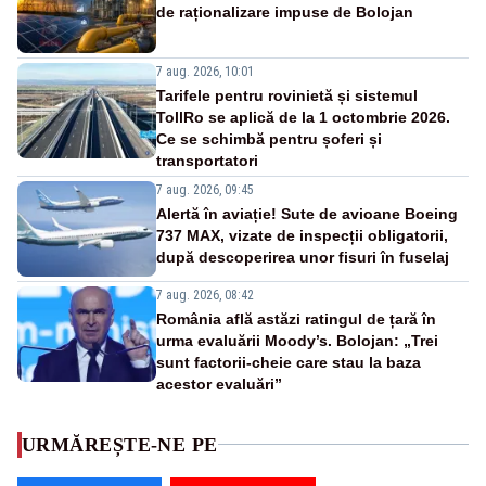
de raționalizare impuse de Bolojan
7 aug. 2026, 10:01
Tarifele pentru rovinietă și sistemul
TollRo se aplică de la 1 octombrie 2026.
Ce se schimbă pentru șoferi și
transportatori
7 aug. 2026, 09:45
Alertă în aviație! Sute de avioane Boeing
737 MAX, vizate de inspecții obligatorii,
după descoperirea unor fisuri în fuselaj
7 aug. 2026, 08:42
România află astăzi ratingul de țară în
urma evaluării Moody’s. Bolojan: „Trei
sunt factorii-cheie care stau la baza
acestor evaluări”
URMĂREȘTE-NE PE