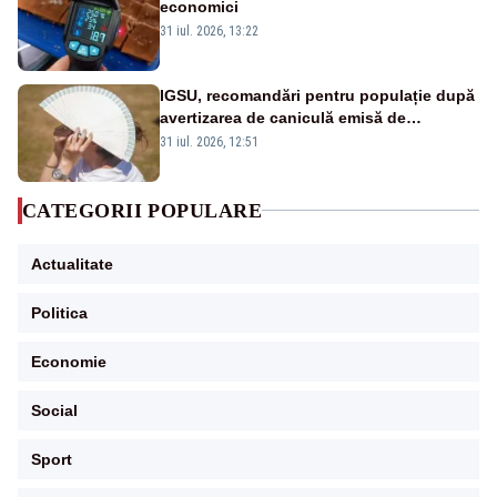
economici
31 iul. 2026, 13:22
IGSU, recomandări pentru populație după
avertizarea de caniculă emisă de
meteorologi
31 iul. 2026, 12:51
CATEGORII POPULARE
Actualitate
Politica
Economie
Social
Sport