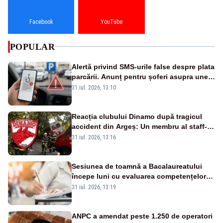
Facebook
YouTube
POPULAR
Alertă privind SMS-urile false despre plata
parcării. Anunț pentru șoferi asupra unei
noi metode de fraudă online
31 iul. 2026, 13:10
Reacția clubului Dinamo după tragicul
accident din Argeș: Un membru al staff-
ului medical a murit, antrenorul Adrian
31 iul. 2026, 13:16
Ropotan este în spital
Sesiunea de toamnă a Bacalaureatului
începe luni cu evaluarea competențelor
orale la Limba română
31 iul. 2026, 13:19
ANPC a amendat peste 1.250 de operatori