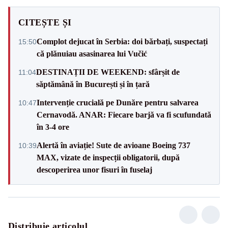
CITEȘTE ȘI
Complot dejucat în Serbia: doi bărbați, suspectați
15:50
că plănuiau asasinarea lui Vučić
DESTINAȚII DE WEEKEND: sfârșit de
11:04
săptămână în București și în țară
Intervenție crucială pe Dunăre pentru salvarea
10:47
Cernavodă. ANAR: Fiecare barjă va fi scufundată
în 3-4 ore
Alertă în aviație! Sute de avioane Boeing 737
10:39
MAX, vizate de inspecții obligatorii, după
descoperirea unor fisuri în fuselaj
Distribuie articolul