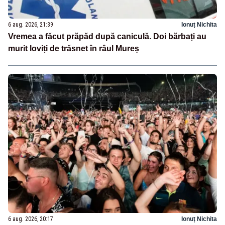
6 aug. 2026, 21:39
Ionuț Nichita
Vremea a făcut prăpăd după caniculă. Doi bărbați au
murit loviți de trăsnet în râul Mureș
6 aug. 2026, 20:17
Ionuț Nichita