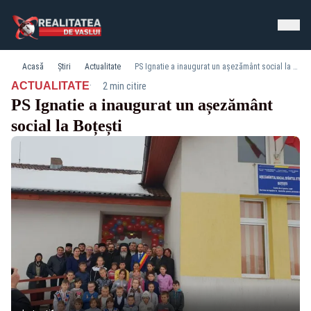
Acasă
Știri
Actualitate
PS Ignatie a inaugurat un așezământ social la Boțești
·
ACTUALITATE
2 min citire
PS Ignatie a inaugurat un așezământ
social la Boțești