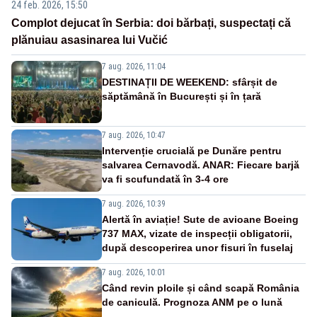
24 feb. 2026, 15:50
Complot dejucat în Serbia: doi bărbați, suspectați că
plănuiau asasinarea lui Vučić
7 aug. 2026, 11:04
DESTINAȚII DE WEEKEND: sfârșit de
săptămână în București și în țară
7 aug. 2026, 10:47
Intervenție crucială pe Dunăre pentru
salvarea Cernavodă. ANAR: Fiecare barjă
va fi scufundată în 3-4 ore
7 aug. 2026, 10:39
Alertă în aviație! Sute de avioane Boeing
737 MAX, vizate de inspecții obligatorii,
după descoperirea unor fisuri în fuselaj
7 aug. 2026, 10:01
Când revin ploile și când scapă România
de caniculă. Prognoza ANM pe o lună