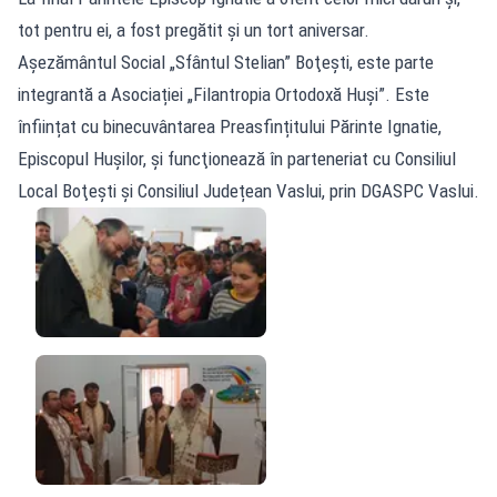
tot pentru ei, a fost pregătit şi un tort aniversar.
Așezământul Social „Sfântul Stelian” Boţeşti, este parte
integrantă a Asociației „Filantropia Ortodoxă Huși”. Este
înființat cu binecuvântarea Preasfințitului Părinte Ignatie,
Episcopul Hușilor, și funcţionează în parteneriat cu Consiliul
Local Boţeşti și Consiliul Județean Vaslui, prin DGASPC Vaslui.