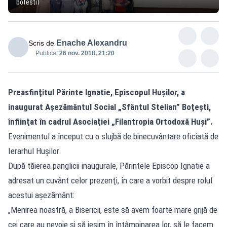
botesti1
Enache Alexandru
Scris de
Publicat:
26 nov. 2018, 21:20
Preasfinţitul Părinte Ignatie, Episcopul Huşilor, a
inaugurat Aşezământul Social „Sfântul Stelian” Boţeşti,
înfiinţat în cadrul Asociaţiei „Filantropia Ortodoxă Huşi”.
Evenimentul a început cu o slujbă de binecuvântare oficiată de
Ierarhul Huşilor.
După tăierea panglicii inaugurale, Părintele Episcop Ignatie a
adresat un cuvânt celor prezenţi, în care a vorbit despre rolul
acestui aşezământ:
„Menirea noastră, a Bisericii, este să avem foarte mare grijă de
cei care au nevoie şi să ieşim în întâmpinarea lor, să le facem