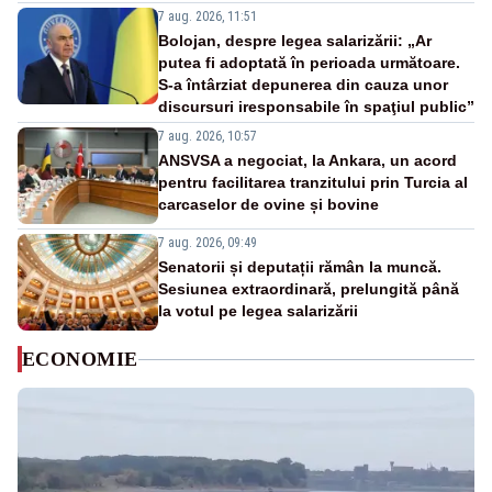
7 aug. 2026, 11:51
Bolojan, despre legea salarizării: „Ar
putea fi adoptată în perioada următoare.
S-a întârziat depunerea din cauza unor
discursuri iresponsabile în spaţiul public”
7 aug. 2026, 10:57
ANSVSA a negociat, la Ankara, un acord
pentru facilitarea tranzitului prin Turcia al
carcaselor de ovine și bovine
7 aug. 2026, 09:49
Senatorii și deputații rămân la muncă.
Sesiunea extraordinară, prelungită până
la votul pe legea salarizării
ECONOMIE