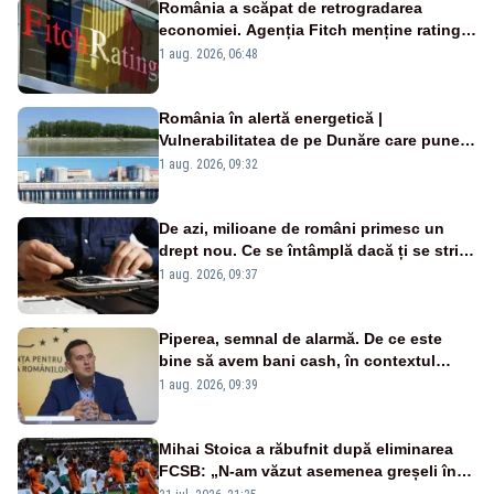
România a scăpat de retrogradarea
economiei. Agenția Fitch menține ratingul
„BBB-” cu perspectivă negativă
1 aug. 2026, 06:48
România în alertă energetică |
Vulnerabilitatea de pe Dunăre care pune
în pericol Centrala Cernavodă era
1 aug. 2026, 09:32
cunoscută de pe vremea lui Ceaușescu
De azi, milioane de români primesc un
drept nou. Ce se întâmplă dacă ți se strică
un produs
1 aug. 2026, 09:37
Piperea, semnal de alarmă. De ce este
bine să avem bani cash, în contextul
alertei energetice?
1 aug. 2026, 09:39
Mihai Stoica a răbufnit după eliminarea
FCSB: „N-am văzut asemenea greșeli în
190 de meciuri europene”