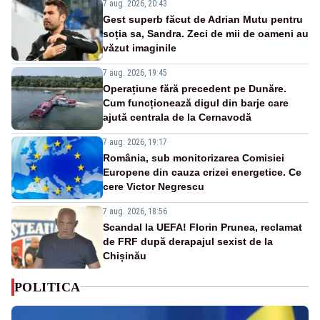
7 aug. 2026, 20:43
Gest superb făcut de Adrian Mutu pentru
soția sa, Sandra. Zeci de mii de oameni au
văzut imaginile
7 aug. 2026, 19:45
Operațiune fără precedent pe Dunăre.
Cum funcționează digul din barje care
ajută centrala de la Cernavodă
7 aug. 2026, 19:17
România, sub monitorizarea Comisiei
Europene din cauza crizei energetice. Ce
cere Victor Negrescu
7 aug. 2026, 18:56
Scandal la UEFA! Florin Prunea, reclamat
de FRF după derapajul sexist de la
Chișinău
POLITICA