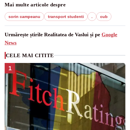
Mai multe articole despre
sorin campeanu
transport studenti
.
cub
Urmărește știrile Realitatea de Vaslui și pe
Google
News
CELE MAI CITITE
1