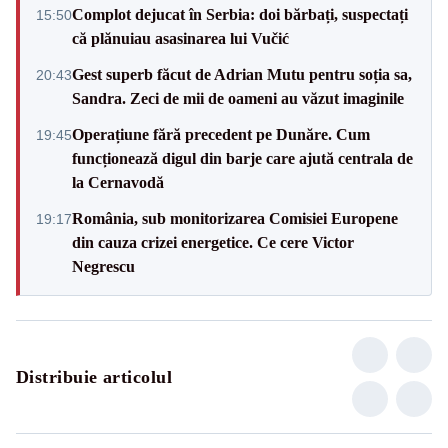
Complot dejucat în Serbia: doi bărbați, suspectați
15:50
că plănuiau asasinarea lui Vučić
Gest superb făcut de Adrian Mutu pentru soția sa,
20:43
Sandra. Zeci de mii de oameni au văzut imaginile
Operațiune fără precedent pe Dunăre. Cum
19:45
funcționează digul din barje care ajută centrala de
la Cernavodă
România, sub monitorizarea Comisiei Europene
19:17
din cauza crizei energetice. Ce cere Victor
Negrescu
Distribuie articolul