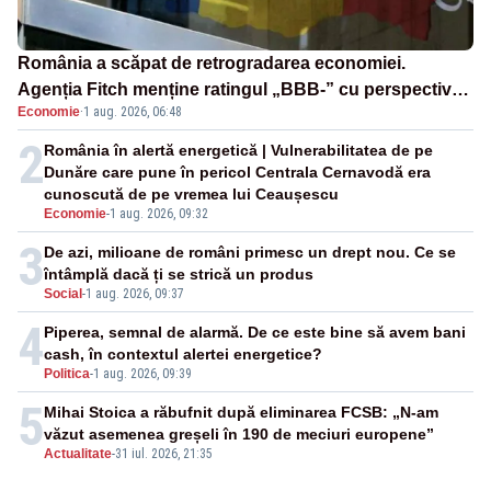
România a scăpat de retrogradarea economiei.
Agenția Fitch menține ratingul „BBB-” cu perspectivă
Economie
·
1 aug. 2026, 06:48
negativă
2
România în alertă energetică | Vulnerabilitatea de pe
Dunăre care pune în pericol Centrala Cernavodă era
cunoscută de pe vremea lui Ceaușescu
Economie
-
1 aug. 2026, 09:32
3
De azi, milioane de români primesc un drept nou. Ce se
întâmplă dacă ți se strică un produs
Social
-
1 aug. 2026, 09:37
4
Piperea, semnal de alarmă. De ce este bine să avem bani
cash, în contextul alertei energetice?
Politica
-
1 aug. 2026, 09:39
5
Mihai Stoica a răbufnit după eliminarea FCSB: „N-am
văzut asemenea greșeli în 190 de meciuri europene”
Actualitate
-
31 iul. 2026, 21:35