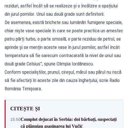
reziduri, astfel încât să se realizeze și o încălzire a spațiului
din jurul pomilor. Unul sau două grade sunt definitorii.
De asemenea, există brichete sau lumânări fumigene speciale,
chiar niște vase speciale în care se poate practica un amestec
patru părți turbo, o parte smoală, o parte reziduu de petrol, se
aprinde și se mențin aceste vase în jurul pomilor, astfel încât
temperatura să fie oarecum contracarată la nivel de unul sau
două grade Celsius”, spune Olimpia Iordănescu.
Conform specialiștilor, prunul, cireșul, mărul sau părul nu riscă
să fie afectați în aceste zile din cauza înghețului, scrie Radio
România Timișoara.
CITEȘTE ȘI
Complot dejucat în Serbia: doi bărbați, suspectați
15:50
că plănuiau asasinarea lui Vučić