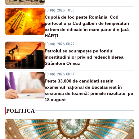
10 aug. 2026, 10:35
Cupolă de foc peste România. Cod
portocaliu și Cod galben de temperaturi
extrem de ridicate în mare parte din țară-
HĂRȚI
10 aug. 2026, 08:22
Petrolul se scumpește pe fondul
incertitudinilor privind redeschiderea
Strâmtorii Ormuz
10 aug. 2026, 08:17
Peste 33.000 de candidați susțin
examenul național de Bacalaureat în
sesiunea de toamnă: primele rezultate, pe
18 august
POLITICA