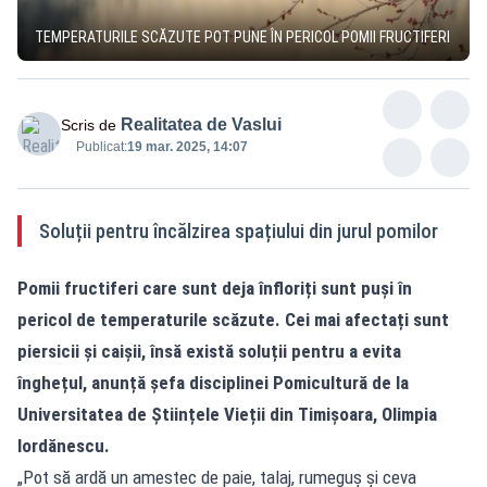
TEMPERATURILE SCĂZUTE POT PUNE ÎN PERICOL POMII FRUCTIFERI
Realitatea de Vaslui
Scris de
Publicat:
19 mar. 2025, 14:07
Soluții pentru încălzirea spațiului din jurul pomilor
Pomii fructiferi care sunt deja înfloriți sunt puși în
pericol de temperaturile scăzute. Cei mai afectați sunt
piersicii și caișii, însă există soluții pentru a evita
înghețul, anunță șefa disciplinei Pomicultură de la
Universitatea de Științele Vieții din Timișoara, Olimpia
Iordănescu.
„Pot să ardă un amestec de paie, talaj, rumeguș și ceva