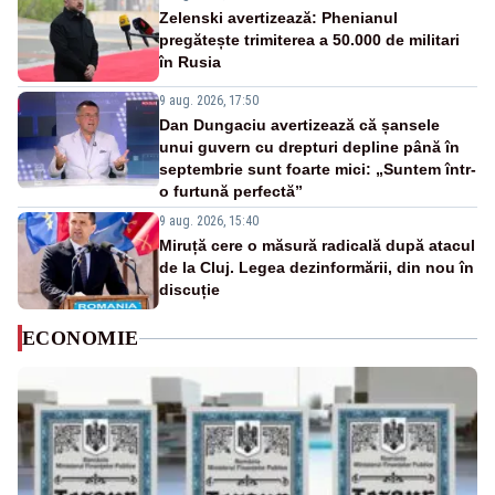
Zelenski avertizează: Phenianul
pregătește trimiterea a 50.000 de militari
în Rusia
9 aug. 2026, 17:50
Dan Dungaciu avertizează că șansele
unui guvern cu drepturi depline până în
septembrie sunt foarte mici: „Suntem într-
o furtună perfectă”
9 aug. 2026, 15:40
Miruță cere o măsură radicală după atacul
de la Cluj. Legea dezinformării, din nou în
discuție
ECONOMIE