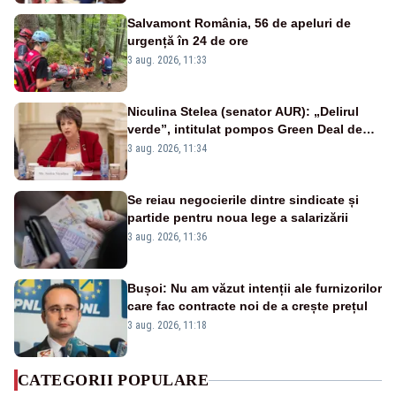
Salvamont România, 56 de apeluri de
urgență în 24 de ore
3 aug. 2026, 11:33
Niculina Stelea (senator AUR): „Delirul
verde”, intitulat pompos Green Deal de
către Bruxelles, este în mare măsură
3 aug. 2026, 11:34
vinovat de prezumtiva apocalipsă
energetică”
Se reiau negocierile dintre sindicate și
partide pentru noua lege a salarizării
3 aug. 2026, 11:36
Bușoi: Nu am văzut intenții ale furnizorilor
care fac contracte noi de a crește prețul
3 aug. 2026, 11:18
CATEGORII POPULARE