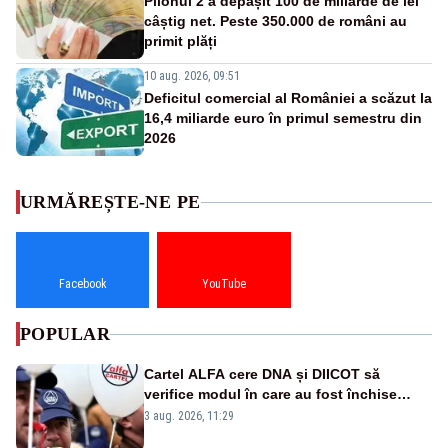
Pilonul 2 a depășit 100 de miliarde de lei
câștig net. Peste 350.000 de români au
primit plăți
10 aug. 2026, 09:51
Deficitul comercial al României a scăzut la
16,4 miliarde euro în primul semestru din
2026
URMĂREȘTE-NE PE
Facebook
YouTube
POPULAR
Cartel ALFA cere DNA și DIICOT să
verifice modul în care au fost închise
centralele pe cărbune
3 aug. 2026, 11:29