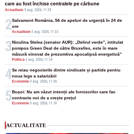
care au fost închise centralele pe cărbune
Actualitate
·
3 aug. 2026, 11:29
2
Salvamont România, 56 de apeluri de urgență în 24 de
ore
Actualitate
-
3 aug. 2026, 11:33
3
Niculina Stelea (senator AUR): „Delirul verde”, intitulat
pompos Green Deal de către Bruxelles, este în mare
măsură vinovat de prezumtiva apocalipsă energetică”
Politica
-
3 aug. 2026, 11:34
4
Se reiau negocierile dintre sindicate și partide pentru
noua lege a salarizării
Economie
-
3 aug. 2026, 11:36
5
Bușoi: Nu am văzut intenții ale furnizorilor care fac
contracte noi de a crește prețul
Economie
-
3 aug. 2026, 11:18
ACTUALITATE