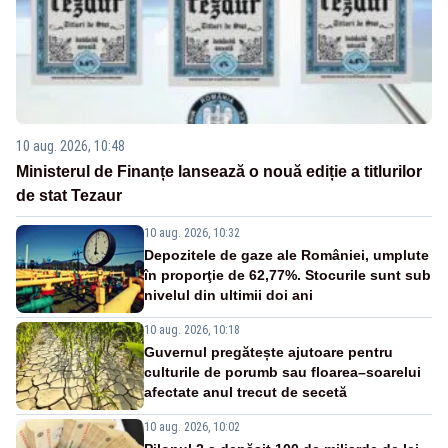
10 aug. 2026, 10:48
Ministerul de Finanțe lansează o nouă ediție a titlurilor
de stat Tezaur
10 aug. 2026, 10:32
Depozitele de gaze ale României, umplute
în proporţie de 62,77%. Stocurile sunt sub
nivelul din ultimii doi ani
10 aug. 2026, 10:18
Guvernul pregătește ajutoare pentru
culturile de porumb sau floarea–soarelui
afectate anul trecut de secetă
10 aug. 2026, 10:02