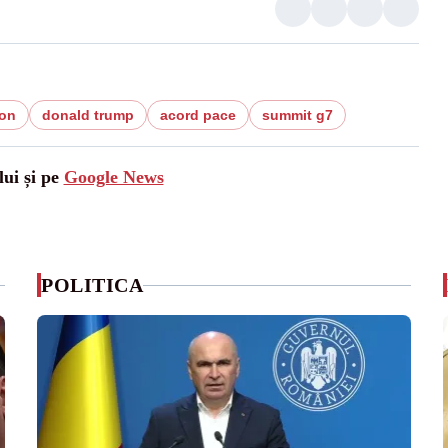
on
donald trump
acord pace
summit g7
lui și pe
Google News
POLITICA