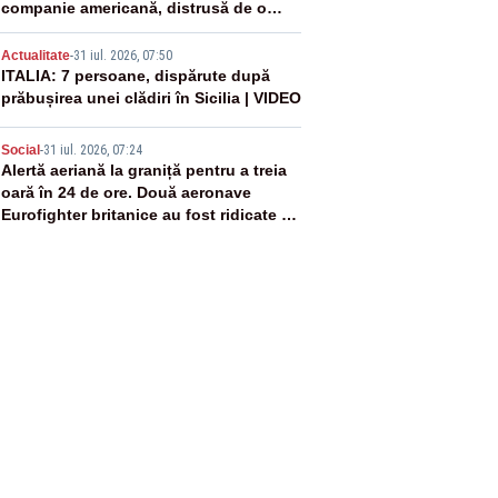
companie americană, distrusă de o
rachetă rusească
4
Actualitate
-
31 iul. 2026, 07:50
ITALIA: 7 persoane, dispărute după
prăbușirea unei clădiri în Sicilia | VIDEO
5
Social
-
31 iul. 2026, 07:24
Alertă aeriană la graniță pentru a treia
oară în 24 de ore. Două aeronave
Eurofighter britanice au fost ridicate de
la sol