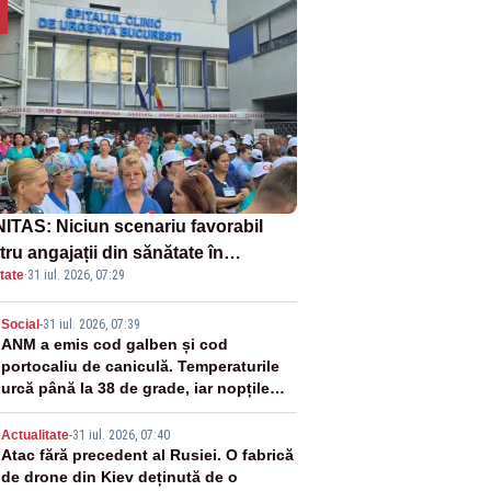
ITAS: Niciun scenariu favorabil
ru angajații din sănătate în
tate
·
31 iul. 2026, 07:29
ectul Legii salarizării
2
Social
-
31 iul. 2026, 07:39
ANM a emis cod galben și cod
portocaliu de caniculă. Temperaturile
urcă până la 38 de grade, iar nopțile
devin tropicale
3
Actualitate
-
31 iul. 2026, 07:40
Atac fără precedent al Rusiei. O fabrică
de drone din Kiev deținută de o