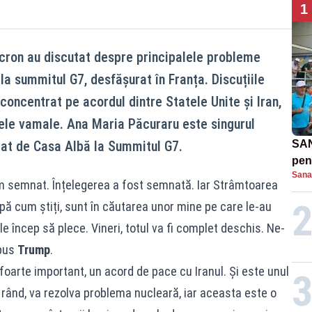
1
ron au discutat despre principalele probleme
la summitul G7, desfășurat în Franța. Discuțiile
 concentrat pe acordul dintre Statele Unite și Iran,
axele vamale. Ana Maria Păcuraru este singurul
itat de Casa Albă la Summitul G7.
SAN
pent
Sana
proi
am semnat. Înțelegerea a fost semnată. Iar Strâmtoarea
pă cum știți, sunt în căutarea unor mine pe care le-au
le încep să plece. Vineri, totul va fi complet deschis. Ne-
spus
Trump
.
foarte important, un acord de pace cu Iranul. Și este unul
 rând, va rezolva problema nucleară, iar aceasta este o