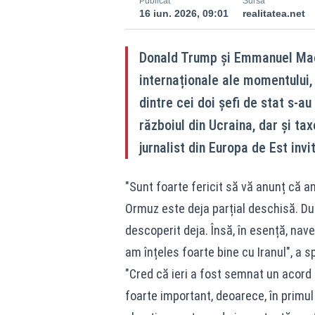
Publicat
Sursă
16 iun. 2026, 09:01
realitatea.net
Donald Trump și Emmanuel Mac
internaționale ale momentului, 
dintre cei doi șefi de stat s-au
războiul din Ucraina, dar și t
jurnalist din Europa de Est inv
"Sunt foarte fericit să vă anunț că 
Ormuz este deja parțial deschisă. Du
descoperit deja. Însă, în esență, nave
am înțeles foarte bine cu Iranul", a 
"Cred că ieri a fost semnat un acord 
foarte important, deoarece, în primul