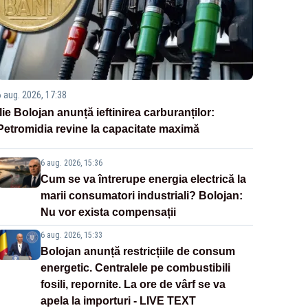
6 aug. 2026, 17:38
Ilie Bolojan anunță ieftinirea carburanților:
Petromidia revine la capacitate maximă
6 aug. 2026, 15:36
Cum se va întrerupe energia electrică la
marii consumatori industriali? Bolojan:
Nu vor exista compensații
6 aug. 2026, 15:33
Bolojan anunță restricțiile de consum
energetic. Centralele pe combustibili
fosili, repornite. La ore de vârf se va
apela la importuri - LIVE TEXT