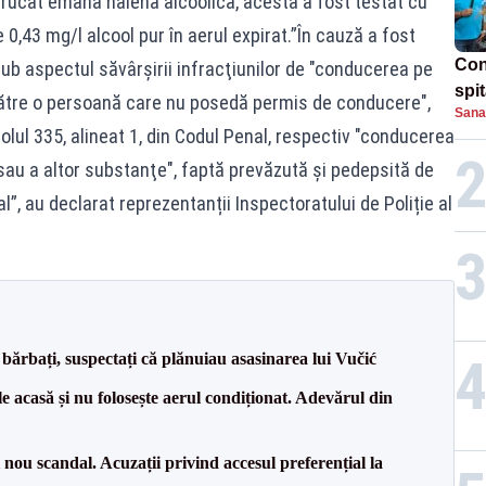
trucât emana halenă alcoolică, acesta a fost testat cu
e 0,43 mg/l alcool pur în aerul expirat.”În cauză a fost
Con
ub aspectul săvârşirii infracţiunilor de "conducerea pe
spi
către o persoană care nu posedă permis de conducere",
Sana
olul 335, alineat 1, din Codul Penal, respectiv "conducerea
 sau a altor substanţe", faptă prevăzută și pedepsită de
al”, au declarat reprezentanții Inspectoratului de Poliție al
bărbați, suspectați că plănuiau asasinarea lui Vučić
e acasă și nu folosește aerul condiționat. Adevărul din
ou scandal. Acuzații privind accesul preferențial la