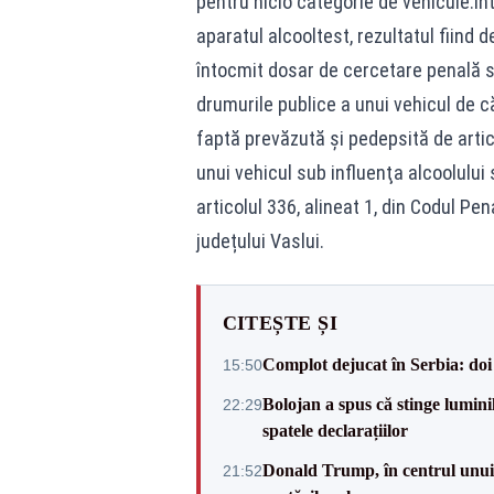
pentru nicio categorie de vehicule.În
aparatul alcooltest, rezultatul fiind d
întocmit dosar de cercetare penală s
drumurile publice a unui vehicul de 
faptă prevăzută și pedepsită de artic
unui vehicul sub influenţa alcoolului
articolul 336, alineat 1, din Codul Pen
județului Vaslui.
CITEȘTE ȘI
Complot dejucat în Serbia: doi 
15:50
Bolojan a spus că stinge luminil
22:29
spatele declarațiilor
Donald Trump, în centrul unui n
21:52