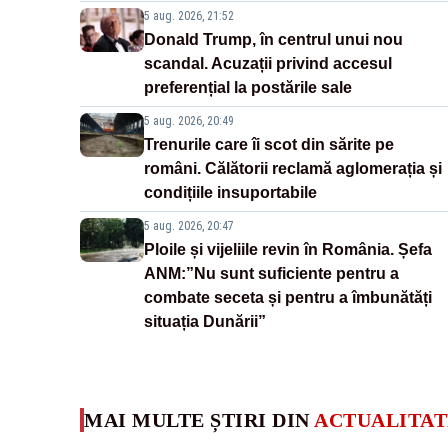
5 aug. 2026, 21:52
Donald Trump, în centrul unui nou
scandal. Acuzații privind accesul
preferențial la postările sale
5 aug. 2026, 20:49
Trenurile care îi scot din sărite pe
români. Călătorii reclamă aglomerația și
condițiile insuportabile
5 aug. 2026, 20:47
Ploile și vijeliile revin în România. Șefa
ANM:”Nu sunt suficiente pentru a
combate seceta și pentru a îmbunătăți
situația Dunării”
MAI MULTE ȘTIRI DIN
ACTUALITAT