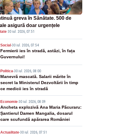
tinuă greva în Sănătate. 500 de
tale asigură doar urgențele
tate
·
30 iul. 2026, 07:51
2
Social
-
30 iul. 2026, 07:54
Fermierii ies în stradă, astăzi, în fața
Guvernului!
3
Politica
-
30 iul. 2026, 08:00
Manevră mascată. Salarii mărite în
secret la Ministerul Dezvoltării în timp
ce medicii ies în stradă
4
Economie
-
30 iul. 2026, 08:09
Ancheta explozivă Ana Maria Păcuraru:
Șantierul Damen Mangalia, dosarul
care scufundă apărarea României
Actualitate
-
30 iul. 2026, 07:51