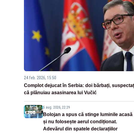
24 feb. 2026, 15:50
Complot dejucat în Serbia: doi bărbați, suspectaț
că plănuiau asasinarea lui Vučić
5 aug. 2026, 22:29
Bolojan a spus că stinge luminile acasă
și nu folosește aerul condiționat.
Adevărul din spatele declarațiilor