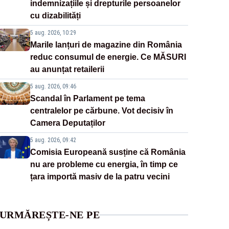
indemnizațiile și drepturile persoanelor
cu dizabilități
5 aug. 2026, 10:29
Marile lanțuri de magazine din România
reduc consumul de energie. Ce MĂSURI
au anunțat retailerii
5 aug. 2026, 09:46
Scandal în Parlament pe tema
centralelor pe cărbune. Vot decisiv în
Camera Deputaților
5 aug. 2026, 09:42
Comisia Europeană susține că România
nu are probleme cu energia, în timp ce
țara importă masiv de la patru vecini
URMĂREȘTE-NE PE