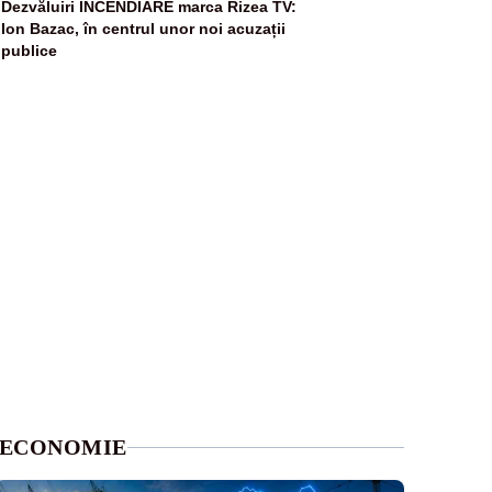
5
Dezvăluiri INCENDIARE marca Rizea TV:
Ion Bazac, în centrul unor noi acuzații
publice
ECONOMIE