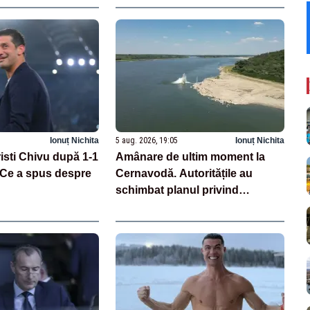
Ionuț Nichita
5 aug. 2026, 19:05
Ionuț Nichita
risti Chivu după 1-1
Amânare de ultim moment la
 Ce a spus despre
Cernavodă. Autoritățile au
schimbat planul privind
scufundarea barjelor