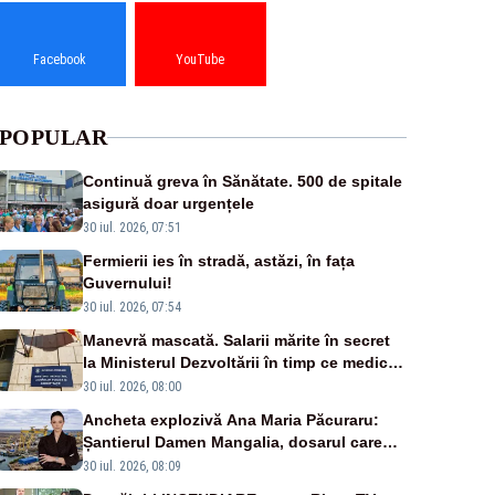
Facebook
YouTube
POPULAR
Continuă greva în Sănătate. 500 de spitale
asigură doar urgențele
30 iul. 2026, 07:51
Fermierii ies în stradă, astăzi, în fața
Guvernului!
30 iul. 2026, 07:54
Manevră mascată. Salarii mărite în secret
la Ministerul Dezvoltării în timp ce medicii
ies în stradă
30 iul. 2026, 08:00
Ancheta explozivă Ana Maria Păcuraru:
Șantierul Damen Mangalia, dosarul care
scufundă apărarea României
30 iul. 2026, 08:09