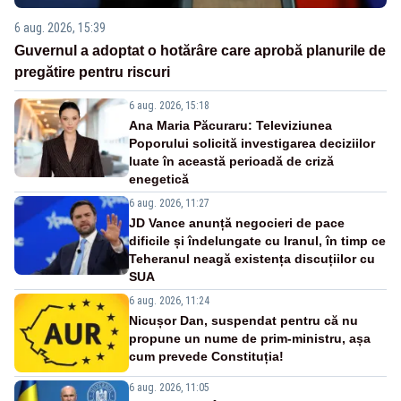
6 aug. 2026, 15:39
Guvernul a adoptat o hotărâre care aprobă planurile de
pregătire pentru riscuri
6 aug. 2026, 15:18
Ana Maria Păcuraru: Televiziunea
Poporului solicită investigarea deciziilor
luate în această perioadă de criză
enegetică
6 aug. 2026, 11:27
JD Vance anunță negocieri de pace
dificile și îndelungate cu Iranul, în timp ce
Teheranul neagă existența discuțiilor cu
SUA
6 aug. 2026, 11:24
Nicușor Dan, suspendat pentru că nu
propune un nume de prim-ministru, așa
cum prevede Constituția!
6 aug. 2026, 11:05