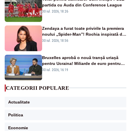
partida cu Auda din Conference League
30 iul. 2026, 18:26
Zendaya a furat toate privirile la premiera
noului „Spider-Man”! Rochia inspirată de
pânza de păianjen a făcut senzație
30 iul. 2026, 18:56
Bruxelles aprobă o nouă tranșă uriașă
pentru Ucraina! Miliarde de euro pentru
armament și apărare
30 iul. 2026, 16:19
CATEGORII POPULARE
Actualitate
Politica
Economie