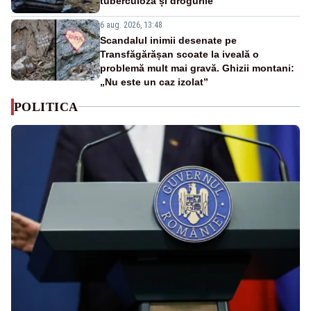
tuberculoza și drogurile
6 aug. 2026, 13:48
Scandalul inimii desenate pe
Transfăgărășan scoate la iveală o
problemă mult mai gravă. Ghizii montani:
„Nu este un caz izolat”
POLITICA