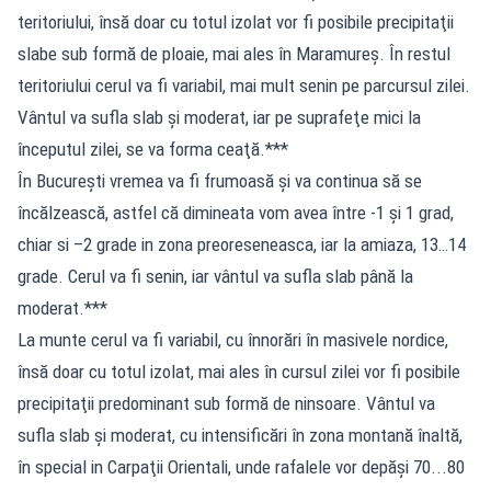
teritoriului, însă doar cu totul izolat vor fi posibile precipitaţii
slabe sub formă de ploaie, mai ales în Maramureș. În restul
teritoriului cerul va fi variabil, mai mult senin pe parcursul zilei.
Vântul va sufla slab şi moderat, iar pe suprafeţe mici la
începutul zilei, se va forma ceaţă.***
În București vremea va fi frumoasă şi va continua să se
încălzească, astfel că dimineata vom avea între -1 și 1 grad,
chiar si –2 grade in zona preoreseneasca, iar la amiaza, 13…14
grade. Cerul va fi senin, iar vântul va sufla slab până la
moderat.***
La munte cerul va fi variabil, cu înnorări în masivele nordice,
însă doar cu totul izolat, mai ales în cursul zilei vor fi posibile
precipitaţii predominant sub formă de ninsoare. Vântul va
sufla slab şi moderat, cu intensificări în zona montană înaltă,
în special in Carpaţii Orientali, unde rafalele vor depăşi 70...80