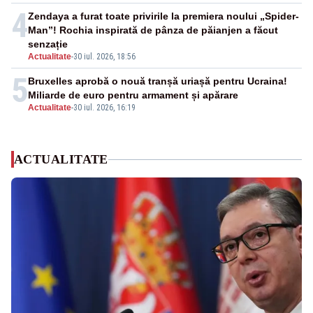
4
Zendaya a furat toate privirile la premiera noului „Spider-
Man”! Rochia inspirată de pânza de păianjen a făcut
senzație
Actualitate
-
30 iul. 2026, 18:56
5
Bruxelles aprobă o nouă tranșă uriașă pentru Ucraina!
Miliarde de euro pentru armament și apărare
Actualitate
-
30 iul. 2026, 16:19
ACTUALITATE