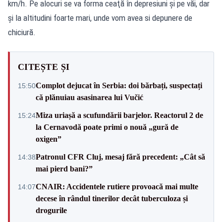
km/h. Pe alocuri se va forma ceaţă în depresiuni şi pe văi, dar
şi la altitudini foarte mari, unde vom avea si depunere de
chiciură.
CITEȘTE ȘI
Complot dejucat în Serbia: doi bărbați, suspectați
15:50
că plănuiau asasinarea lui Vučić
Miza uriașă a scufundării barjelor. Reactorul 2 de
15:24
la Cernavodă poate primi o nouă „gură de
oxigen”
Patronul CFR Cluj, mesaj fără precedent: „Cât să
14:38
mai pierd bani?”
CNAIR: Accidentele rutiere provoacă mai multe
14:07
decese în rândul tinerilor decât tuberculoza și
drogurile