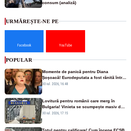
consum (analiză)
URMĂREȘTE-NE PE
Facebook
YouTube
POPULAR
Momente de panică pentru Diana
Șoșoacă! Eurodeputata a fost rănită într-
un accident rutier
30 iul. 2026, 16:48
Lovitură pentru românii care merg în
Bulgaria! Vinieta se scumpește masiv de
la 1 august
30 iul. 2026, 17:15
Totul pentru calificare! Cum începe FCSB