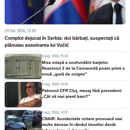
24 feb. 2026, 15:50
Complot dejucat în Serbia: doi bărbați, suspectați că
plănuiau asasinarea lui Vučić
6 aug. 2026, 15:24
Miza uriașă a scufundării barjelor.
Reactorul 2 de la Cernavodă poate primi o
nouă „gură de oxigen”
6 aug. 2026, 14:38
Patronul CFR Cluj, mesaj fără precedent:
„Cât să mai pierd bani?”
6 aug. 2026, 14:07
CNAIR: Accidentele rutiere provoacă mai
multe decese în rândul tinerilor decât