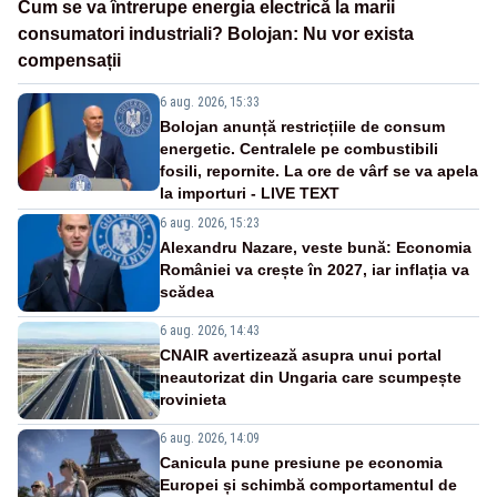
Cum se va întrerupe energia electrică la marii
consumatori industriali? Bolojan: Nu vor exista
compensații
6 aug. 2026, 15:33
Bolojan anunță restricțiile de consum
energetic. Centralele pe combustibili
fosili, repornite. La ore de vârf se va apela
la importuri - LIVE TEXT
6 aug. 2026, 15:23
Alexandru Nazare, veste bună: Economia
României va crește în 2027, iar inflația va
scădea
6 aug. 2026, 14:43
CNAIR avertizează asupra unui portal
neautorizat din Ungaria care scumpește
rovinieta
6 aug. 2026, 14:09
Canicula pune presiune pe economia
Europei și schimbă comportamentul de