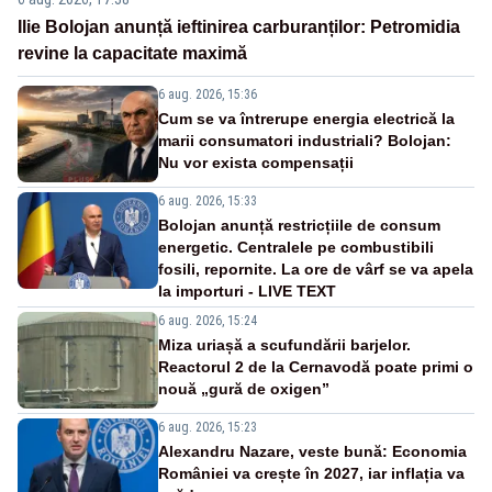
Ilie Bolojan anunță ieftinirea carburanților: Petromidia
revine la capacitate maximă
6 aug. 2026, 15:36
Cum se va întrerupe energia electrică la
marii consumatori industriali? Bolojan:
Nu vor exista compensații
6 aug. 2026, 15:33
Bolojan anunță restricțiile de consum
energetic. Centralele pe combustibili
fosili, repornite. La ore de vârf se va apela
la importuri - LIVE TEXT
6 aug. 2026, 15:24
Miza uriașă a scufundării barjelor.
Reactorul 2 de la Cernavodă poate primi o
nouă „gură de oxigen”
6 aug. 2026, 15:23
Alexandru Nazare, veste bună: Economia
României va crește în 2027, iar inflația va