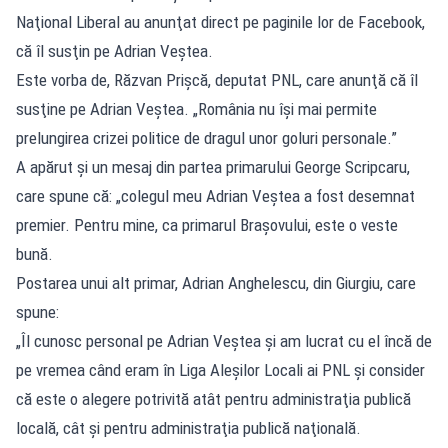
Naţional Liberal au anunţat direct pe paginile lor de Facebook,
că îl susţin pe Adrian Veştea.
Este vorba de, Răzvan Prişcă, deputat PNL, care anunţă că îl
susţine pe Adrian Veştea. „România nu îşi mai permite
prelungirea crizei politice de dragul unor goluri personale.”
A apărut și un mesaj din partea primarului George Scripcaru,
care spune că: „colegul meu Adrian Veştea a fost desemnat
premier. Pentru mine, ca primarul Braşovului, este o veste
bună.
Postarea unui alt primar, Adrian Anghelescu, din Giurgiu, care
spune:
„Îl cunosc personal pe Adrian Veştea şi am lucrat cu el încă de
pe vremea când eram în Liga Aleşilor Locali ai PNL şi consider
că este o alegere potrivită atât pentru administraţia publică
locală, cât şi pentru administraţia publică naţională.