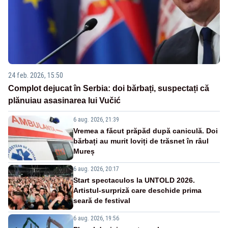
24 feb. 2026, 15:50
Complot dejucat în Serbia: doi bărbați, suspectați că
plănuiau asasinarea lui Vučić
6 aug. 2026, 21:39
Vremea a făcut prăpăd după caniculă. Doi
bărbați au murit loviți de trăsnet în râul
Mureș
6 aug. 2026, 20:17
Start spectaculos la UNTOLD 2026.
Artistul-surpriză care deschide prima
seară de festival
6 aug. 2026, 19:56