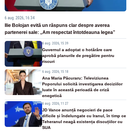
6 aug. 2026, 16:34
Ilie Bolojan evită un răspuns clar despre averea
partenerei sale: „Am respectat întotdeauna legea”
6 aug. 2026, 15:39
Guvernul a adoptat o hotărâre care
aprobă planurile de pregătire pentru
riscuri
6 aug. 2026, 15:18
Ana Maria Păcuraru: Televiziunea
Poporului solicită investigarea deciziilor
luate în această perioadă de criză
enegetică
6 aug. 2026, 11:27
JD Vance anunță negocieri de pace
dificile și îndelungate cu Iranul, în timp ce
Teheranul neagă existența discuțiilor cu
SUA