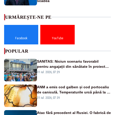
scădea
URMĂREȘTE-NE PE
Facebook
YouTube
POPULAR
SANITAS: Niciun scenariu favorabil
pentru angajații din sănătate în proiectul
Legii salarizării
31 iul. 2026, 07:29
ANM a emis cod galben și cod portocaliu
de caniculă. Temperaturile urcă până la 38
de grade, iar nopțile devin tropicale
31 iul. 2026, 07:39
Atac fără precedent al Rusiei. O fabrică de