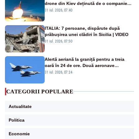
drone din Kiev deținută de o companie
americană, distrusă de o rachetă
31 iul. 2026, 07:40
rusească
ITALIA: 7 persoane, dispărute după
prăbușirea unei clădiri în Sicilia | VIDEO
31 iul. 2026, 07:50
Alertă aeriană la graniță pentru a treia
oară în 24 de ore. Două aeronave
Eurofighter britanice au fost ridicate de la
31 iul. 2026, 07:24
sol
CATEGORII POPULARE
Actualitate
Politica
Economie