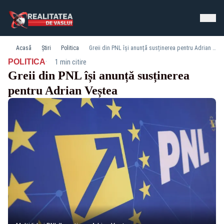
Acasă
Știri
Politica
Greii din PNL își anunță susținerea pentru Adrian Veștea
·
POLITICA
1 min citire
Greii din PNL își anunță susținerea
pentru Adrian Veștea