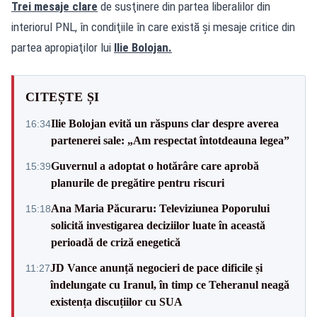
Trei mesaje clare
de susţinere din partea liberalilor din
interiorul PNL, în condiţiile în care există și mesaje critice din
partea apropiaţilor lui
Ilie Bolojan.
CITEȘTE ȘI
Ilie Bolojan evită un răspuns clar despre averea
16:34
partenerei sale: „Am respectat întotdeauna legea”
Guvernul a adoptat o hotărâre care aprobă
15:39
planurile de pregătire pentru riscuri
Ana Maria Păcuraru: Televiziunea Poporului
15:18
solicită investigarea deciziilor luate în această
perioadă de criză enegetică
JD Vance anunță negocieri de pace dificile și
11:27
îndelungate cu Iranul, în timp ce Teheranul neagă
existența discuțiilor cu SUA