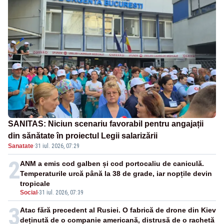
SANITAS: Niciun scenariu favorabil pentru angajații
din sănătate în proiectul Legii salarizării
Sanatate
·
31 iul. 2026, 07:29
2
ANM a emis cod galben și cod portocaliu de caniculă.
Temperaturile urcă până la 38 de grade, iar nopțile devin
tropicale
Social
-
31 iul. 2026, 07:39
3
Atac fără precedent al Rusiei. O fabrică de drone din Kiev
deținută de o companie americană, distrusă de o rachetă