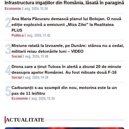
Infrastructura irigațiilor din România, lăsată în paragină
Economie
·
2 aug. 2026, 15:38
2
Ana Maria Păcuraru demască planul lui Bolojan. O nouă
ediție explozivă a emisiunii „Miza Zilei” la Realitatea
PLUS
Politica
-
2 aug. 2026, 15:42
3
Misiune ratată la Izvoarele, pe Dunăre: stânca nu a cedat,
militarii reiau detonările luni – VIDEO
Social
-
2 aug. 2026, 15:48
4
Drona care a ținut Tulcea în alertă a zburat 20 de minute
deasupra apelor României. Au fost ridicate două F-16
Social
-
2 aug. 2026, 19:28
5
Carburanții s-au scumpit din nou, motorina este la un
pas de 11 lei/litru
Economie
-
2 aug. 2026, 15:36
ACTUALITATE