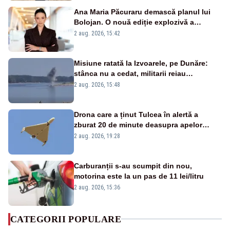
Ana Maria Păcuraru demască planul lui
Bolojan. O nouă ediție explozivă a
emisiunii „Miza Zilei” la Realitatea PLUS
2 aug. 2026, 15:42
Misiune ratată la Izvoarele, pe Dunăre:
stânca nu a cedat, militarii reiau
detonările luni – VIDEO
2 aug. 2026, 15:48
Drona care a ținut Tulcea în alertă a
zburat 20 de minute deasupra apelor
României. Au fost ridicate două F-16
2 aug. 2026, 19:28
Carburanții s-au scumpit din nou,
motorina este la un pas de 11 lei/litru
2 aug. 2026, 15:36
CATEGORII POPULARE