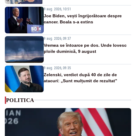
9 aug. 2026, 10:51
Joe Biden, vești îngrijorătoare despre
cancer. Boala s-a extins
9 aug. 2026, 09:37
Vremea se întoarce pe dos. Unde lovesc
ploile duminică, 9 august
9 aug. 2026, 09:35
Zelenski, verdict după 40 de zile de
atacuri: „Sunt mulțumit de rezultat”
POLITICA