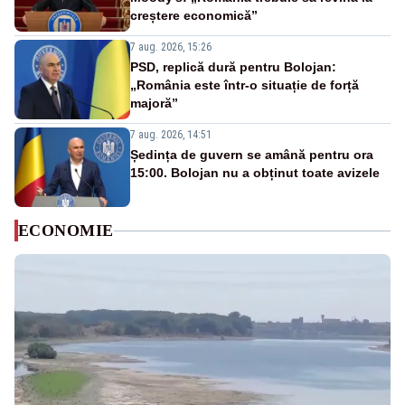
creștere economică”
7 aug. 2026, 15:26
PSD, replică dură pentru Bolojan:
„România este într-o situație de forță
majoră”
7 aug. 2026, 14:51
Ședința de guvern se amână pentru ora
15:00. Bolojan nu a obținut toate avizele
ECONOMIE