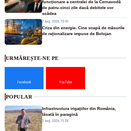
funcționare a centralei de la Cernavodă
de patru-cinci zile dacă debitele vor
scădea
7 aug. 2026, 10:43
Criza din energie. Cine scapă de măsurile
de raționalizare impuse de Bolojan
URMĂREȘTE-NE PE
Facebook
YouTube
POPULAR
Infrastructura irigațiilor din România,
lăsată în paragină
2 aug. 2026, 15:38