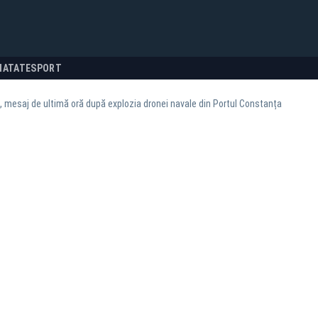
NATATE
SPORT
, mesaj de ultimă oră după explozia dronei navale din Portul Constanța