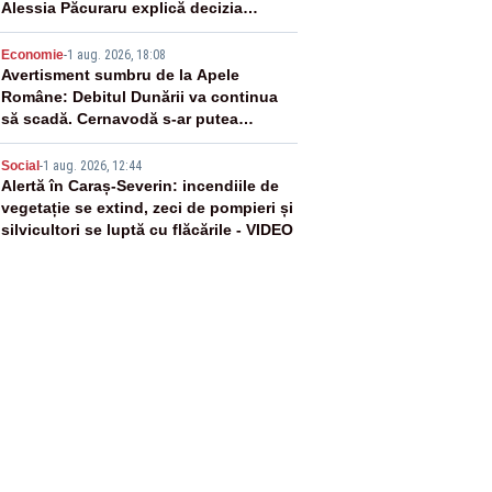
Alessia Păcuraru explică decizia
magistraților
4
Economie
-
1 aug. 2026, 18:08
Avertisment sumbru de la Apele
Române: Debitul Dunării va continua
să scadă. Cernavodă s-ar putea
închide în 4 zile
5
Social
-
1 aug. 2026, 12:44
Alertă în Caraș-Severin: incendiile de
vegetație se extind, zeci de pompieri și
silvicultori se luptă cu flăcările - VIDEO