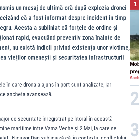
1
nsmis un mesaj de ultimă oră după explozia dronei
recizând că a fost informat despre incident în timp
gru. Acesta a subliniat că forțele de ordine și
ționat rapid, evacuând preventiv zona înainte de
nt, nu există indicii privind existența unor victime,
ea vieților omenești și securitatea infrastructurii
Mob
preg
Socia
căt
le în care drona a ajuns în port sunt analizate, iar
 ce ancheta avansează.
jor de securitate înregistrat pe litoral în această
ine maritime între Vama Veche și 2 Mai, la care se
lați. Nicușor Dan subliniază că, în contextul conflictului