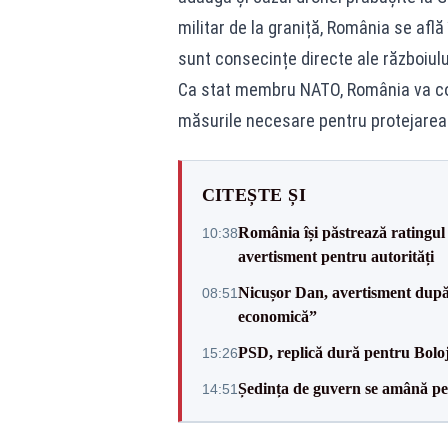
militar de la graniță, România se află 
sunt consecințe directe ale războiulu
Ca stat membru NATO, România va cont
măsurile necesare pentru protejarea c
CITEȘTE ȘI
România își păstrează ratingul 
10:38
avertisment pentru autorități
Nicușor Dan, avertisment după 
08:51
economică”
PSD, replică dură pentru Boloj
15:26
Ședința de guvern se amână pen
14:51