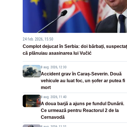
24 feb. 2026, 15:50
Complot dejucat în Serbia: doi bărbați, suspectaț
că plănuiau asasinarea lui Vučić
8 aug. 2026, 12:30
Accident grav în Caraș-Severin. Două
vehicule au luat foc, un șofer ar putea fi
mort
8 aug. 2026, 11:40
A doua barjă a ajuns pe fundul Dunării.
Ce urmează pentru Reactorul 2 de la
Cernavodă
8 aug. 2026, 11:32