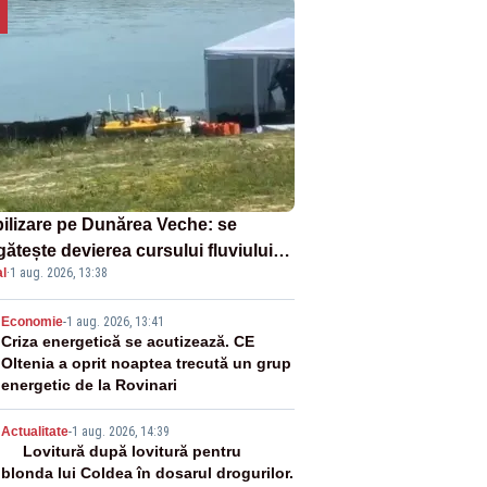
ilizare pe Dunărea Veche: se
ătește devierea cursului fluviului
l
·
1 aug. 2026, 13:38
re Cernavodă – VIDEO
2
Economie
-
1 aug. 2026, 13:41
Criza energetică se acutizează. CE
Oltenia a oprit noaptea trecută un grup
energetic de la Rovinari
3
Actualitate
-
1 aug. 2026, 14:39
Lovitură după lovitură pentru
blonda lui Coldea în dosarul drogurilor.