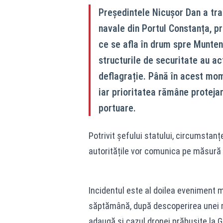
Președintele Nicușor Dan a tra
navale din Portul Constanța, p
ce se afla în drum spre Muntene
structurile de securitate au ac
deflagrație. Până în acest mome
iar prioritatea rămâne protejar
portuare.
Potrivit șefului statului, circumstanțe
autoritățile vor comunica pe măsură
Incidentul este al doilea eveniment ma
săptămână, după descoperirea unei m
adaugă și cazul dronei prăbușite la Ga