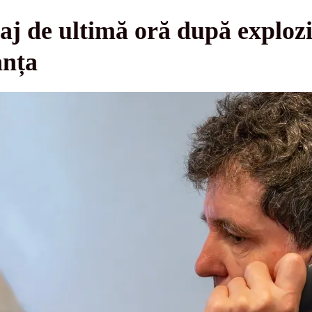
j de ultimă oră după explozi
anța