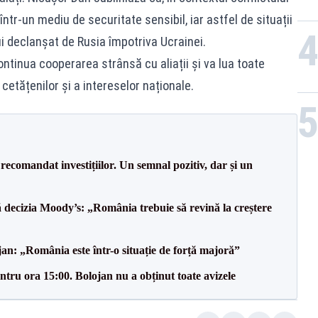
într-un mediu de securitate sensibil, iar astfel de situații
i declanșat de Rusia împotriva Ucrainei.
inua cooperarea strânsă cu aliații și va lua toate
etățenilor și a intereselor naționale.
recomandat investițiilor. Un semnal pozitiv, dar și un
decizia Moody’s: „România trebuie să revină la creștere
an: „România este într-o situație de forță majoră”
tru ora 15:00. Bolojan nu a obținut toate avizele