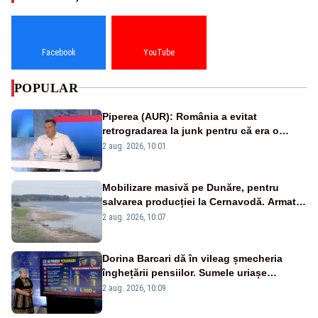
Facebook
YouTube
POPULAR
Piperea (AUR): România a evitat
retrogradarea la junk pentru că era o
catastrofă pentru bănci și fondurile de
2 aug. 2026, 10:01
pensii
Mobilizare masivă pe Dunăre, pentru
salvarea producției la Cernavodă. Armata
va detona o stâncă și va devia apa
2 aug. 2026, 10:07
fluviului - IMAGINI AERIENE
Dorina Barcari dă în vileag șmecheria
înghețării pensiilor. Sumele uriașe
pierdute de fiecare român
2 aug. 2026, 10:09