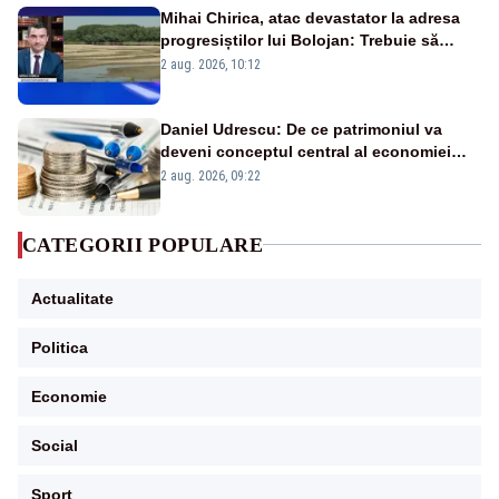
Mihai Chirica, atac devastator la adresa
progresiștilor lui Bolojan: Trebuie să
protejăm și natura, dar nu șținem omaneii
2 aug. 2026, 10:12
în stare permanentă de alertă
Daniel Udrescu: De ce patrimoniul va
deveni conceptul central al economiei
viitoare?
2 aug. 2026, 09:22
CATEGORII POPULARE
Actualitate
Politica
Economie
Social
Sport