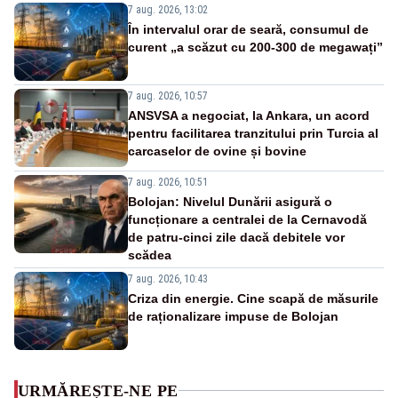
7 aug. 2026, 13:02
În intervalul orar de seară, consumul de
curent „a scăzut cu 200-300 de megawați”
7 aug. 2026, 10:57
ANSVSA a negociat, la Ankara, un acord
pentru facilitarea tranzitului prin Turcia al
carcaselor de ovine și bovine
7 aug. 2026, 10:51
Bolojan: Nivelul Dunării asigură o
funcționare a centralei de la Cernavodă
de patru-cinci zile dacă debitele vor
scădea
7 aug. 2026, 10:43
Criza din energie. Cine scapă de măsurile
de raționalizare impuse de Bolojan
URMĂREȘTE-NE PE