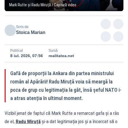
Mark Rutte și Radu Miruță / Captură video
Scris de
Stoica Marian
Publicat
Sursă
8 iul. 2026, 07:56
realitatea.net
Gafă de proporții la Ankara din partea ministrului
român al Apărării! Radu Miruță voia să meargă la
poza de grup cu legitimația la gât, însă șeful NATO i-
a atras atenția în ultimul moment.
Vizibil jenat de faptul că Mark Rutte a remarcat gafa și a râs
de el,
Radu Miruță
și-a dat legitimația jos și a încercat să o