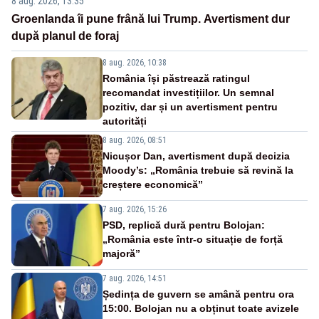
8 aug. 2026, 13:35
Groenlanda îi pune frână lui Trump. Avertisment dur
după planul de foraj
8 aug. 2026, 10:38
România își păstrează ratingul
recomandat investițiilor. Un semnal
pozitiv, dar și un avertisment pentru
autorități
8 aug. 2026, 08:51
Nicușor Dan, avertisment după decizia
Moody’s: „România trebuie să revină la
creștere economică”
7 aug. 2026, 15:26
PSD, replică dură pentru Bolojan:
„România este într-o situație de forță
majoră”
7 aug. 2026, 14:51
Ședința de guvern se amână pentru ora
15:00. Bolojan nu a obținut toate avizele