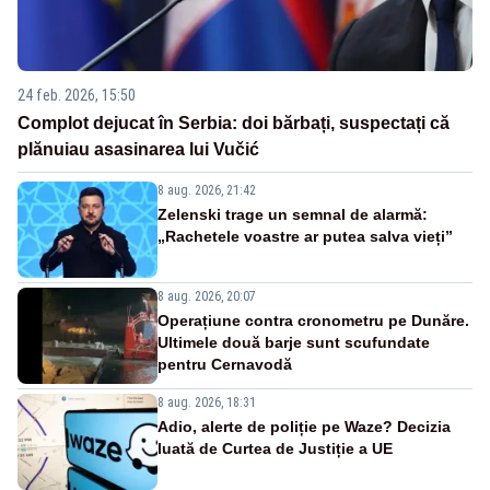
24 feb. 2026, 15:50
Complot dejucat în Serbia: doi bărbați, suspectați că
plănuiau asasinarea lui Vučić
8 aug. 2026, 21:42
Zelenski trage un semnal de alarmă:
„Rachetele voastre ar putea salva vieți”
8 aug. 2026, 20:07
Operațiune contra cronometru pe Dunăre.
Ultimele două barje sunt scufundate
pentru Cernavodă
8 aug. 2026, 18:31
Adio, alerte de poliție pe Waze? Decizia
luată de Curtea de Justiție a UE