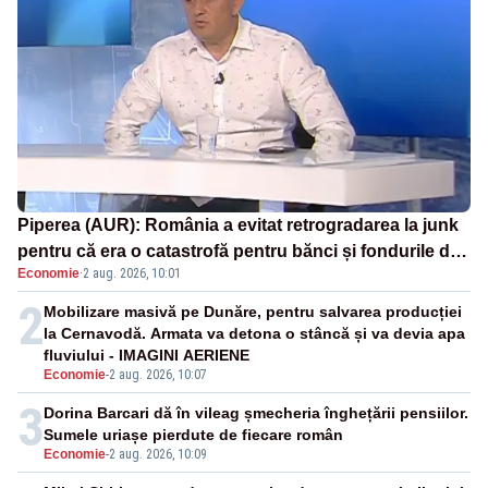
Piperea (AUR): România a evitat retrogradarea la junk
pentru că era o catastrofă pentru bănci și fondurile de
Economie
·
2 aug. 2026, 10:01
pensii
2
Mobilizare masivă pe Dunăre, pentru salvarea producției
la Cernavodă. Armata va detona o stâncă și va devia apa
fluviului - IMAGINI AERIENE
Economie
-
2 aug. 2026, 10:07
3
Dorina Barcari dă în vileag șmecheria înghețării pensiilor.
Sumele uriașe pierdute de fiecare român
Economie
-
2 aug. 2026, 10:09