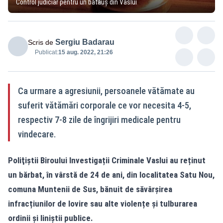
Control judiciar pentru un bătăuș din Vaslui
Sergiu Badarau
Scris de
Publicat:
15 aug. 2022, 21:26
Ca urmare a agresiunii, persoanele vătămate au
suferit vătămări corporale ce vor necesita 4-5,
respectiv 7-8 zile de îngrijiri medicale pentru
vindecare.
Poliţiştii Biroului Investigații Criminale Vaslui au reținut
un bărbat, în vârstă de 24 de ani, din localitatea Satu Nou,
comuna Muntenii de Sus, bănuit de săvârșirea
infracțiunilor de lovire sau alte violențe și tulburarea
ordinii și liniștii publice.