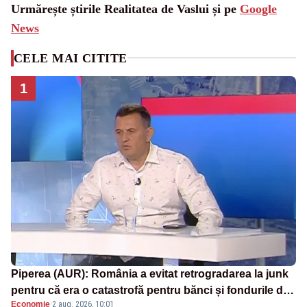
Urmărește știrile Realitatea de Vaslui și pe
Google
News
CELE MAI CITITE
1
Piperea (AUR): România a evitat retrogradarea la junk
pentru că era o catastrofă pentru bănci și fondurile de
Economie
·
2 aug. 2026, 10:01
pensii