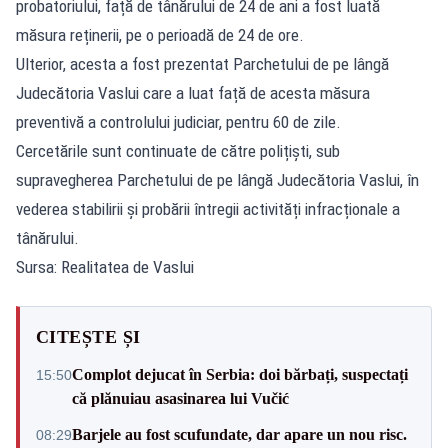
probatoriului, față de tânărului de 24 de ani a fost luată
măsura reținerii, pe o perioadă de 24 de ore.
Ulterior, acesta a fost prezentat Parchetului de pe lângă
Judecătoria Vaslui care a luat față de acesta măsura
preventivă a controlului judiciar, pentru 60 de zile.
Cercetările sunt continuate de către polițiști, sub
supravegherea Parchetului de pe lângă Judecătoria Vaslui, în
vederea stabilirii și probării întregii activități infracționale a
tânărului.
Sursa: Realitatea de Vaslui
CITEȘTE ȘI
Complot dejucat în Serbia: doi bărbați, suspectați
15:50
că plănuiau asasinarea lui Vučić
Barjele au fost scufundate, dar apare un nou risc.
08:29