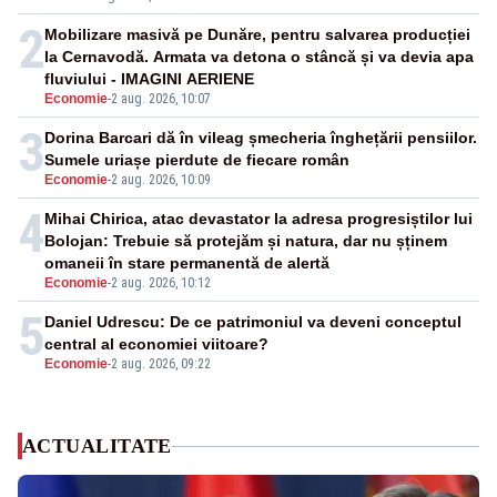
2
Mobilizare masivă pe Dunăre, pentru salvarea producției
la Cernavodă. Armata va detona o stâncă și va devia apa
fluviului - IMAGINI AERIENE
Economie
-
2 aug. 2026, 10:07
3
Dorina Barcari dă în vileag șmecheria înghețării pensiilor.
Sumele uriașe pierdute de fiecare român
Economie
-
2 aug. 2026, 10:09
4
Mihai Chirica, atac devastator la adresa progresiștilor lui
Bolojan: Trebuie să protejăm și natura, dar nu șținem
omaneii în stare permanentă de alertă
Economie
-
2 aug. 2026, 10:12
5
Daniel Udrescu: De ce patrimoniul va deveni conceptul
central al economiei viitoare?
Economie
-
2 aug. 2026, 09:22
ACTUALITATE