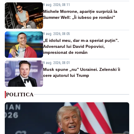
9 aug. 2026, 08:11
Michele Morrone, apariție surpriză la
Summer Well: „Îi iubesc pe români”
9 aug. 2026, 08:05
„E idolul meu, dar m-a speriat puțin”.
Adversarul lui David Popovici,
impresionat de român
9 aug. 2026, 08:01
Musk spune „nu” Ucrainei. Zelenski îi
cere ajutorul lui Trump
POLITICA