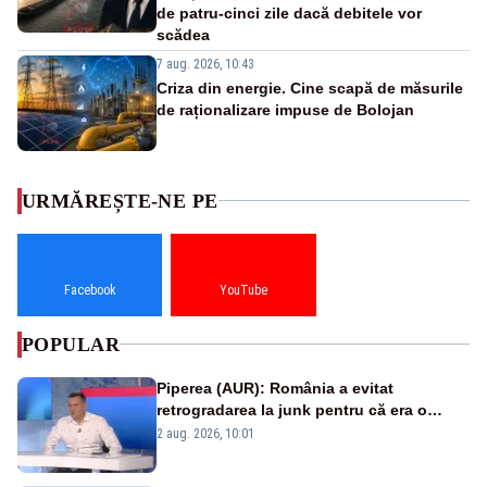
de patru-cinci zile dacă debitele vor
scădea
7 aug. 2026, 10:43
Criza din energie. Cine scapă de măsurile
de raționalizare impuse de Bolojan
URMĂREȘTE-NE PE
Facebook
YouTube
POPULAR
Piperea (AUR): România a evitat
retrogradarea la junk pentru că era o
catastrofă pentru bănci și fondurile de
2 aug. 2026, 10:01
pensii