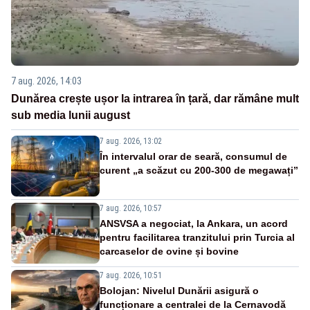
7 aug. 2026, 14:03
Dunărea crește ușor la intrarea în țară, dar rămâne mult
sub media lunii august
7 aug. 2026, 13:02
În intervalul orar de seară, consumul de
curent „a scăzut cu 200-300 de megawați”
7 aug. 2026, 10:57
ANSVSA a negociat, la Ankara, un acord
pentru facilitarea tranzitului prin Turcia al
carcaselor de ovine și bovine
7 aug. 2026, 10:51
Bolojan: Nivelul Dunării asigură o
funcționare a centralei de la Cernavodă