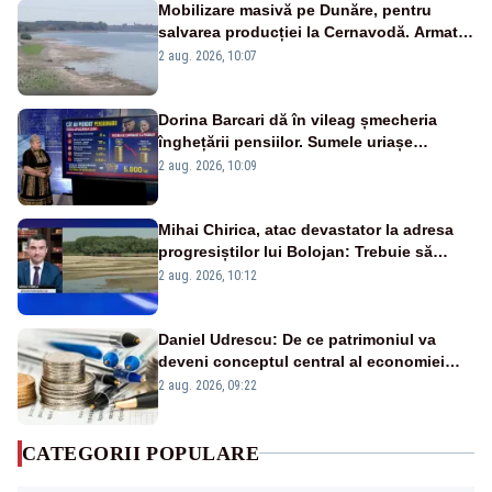
Mobilizare masivă pe Dunăre, pentru
salvarea producției la Cernavodă. Armata
va detona o stâncă și va devia apa
2 aug. 2026, 10:07
fluviului - IMAGINI AERIENE
Dorina Barcari dă în vileag șmecheria
înghețării pensiilor. Sumele uriașe
pierdute de fiecare român
2 aug. 2026, 10:09
Mihai Chirica, atac devastator la adresa
progresiștilor lui Bolojan: Trebuie să
protejăm și natura, dar nu șținem omaneii
2 aug. 2026, 10:12
în stare permanentă de alertă
Daniel Udrescu: De ce patrimoniul va
deveni conceptul central al economiei
viitoare?
2 aug. 2026, 09:22
CATEGORII POPULARE