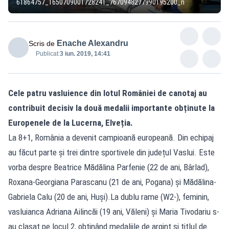
61864757_1650709001728241_7670948277990195200_n
Enache Alexandru
Scris de
Publicat:
3 iun. 2019, 14:41
Cele patru vasluience din lotul României de canotaj au
contribuit decisiv la două medalii importante obținute la
Europenele de la Lucerna, Elveția.
La 8+1, România a devenit campioană europeană. Din echipaj
au făcut parte și trei dintre sportivele din județul Vaslui. Este
vorba despre Beatrice Mădălina Parfenie (22 de ani, Bârlad),
Roxana-Georgiana Parascanu (21 de ani, Pogana) și Mădălina-
Gabriela Calu (20 de ani, Huși).La dublu rame (W2-), feminin,
vasluianca Adriana Ailincăi (19 ani, Văleni) și Maria Tivodariu s-
au clasat pe locul 2, obținând medaliile de argint și titlul de