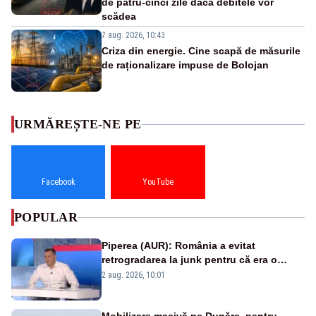
de patru-cinci zile dacă debitele vor
scădea
7 aug. 2026, 10:43
Criza din energie. Cine scapă de măsurile
de raționalizare impuse de Bolojan
URMĂREȘTE-NE PE
Facebook
YouTube
POPULAR
Piperea (AUR): România a evitat
retrogradarea la junk pentru că era o
catastrofă pentru bănci și fondurile de
2 aug. 2026, 10:01
pensii