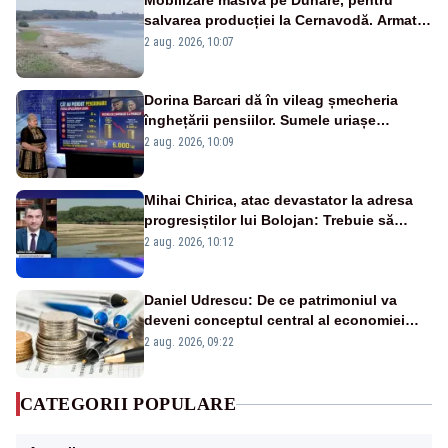
Mobilizare masivă pe Dunăre, pentru
salvarea producției la Cernavodă. Armata
va detona o stâncă și va devia apa
2 aug. 2026, 10:07
fluviului - IMAGINI AERIENE
Dorina Barcari dă în vileag șmecheria
înghețării pensiilor. Sumele uriașe
pierdute de fiecare român
2 aug. 2026, 10:09
Mihai Chirica, atac devastator la adresa
progresiștilor lui Bolojan: Trebuie să
protejăm și natura, dar nu șținem omaneii
2 aug. 2026, 10:12
în stare permanentă de alertă
Daniel Udrescu: De ce patrimoniul va
deveni conceptul central al economiei
viitoare?
2 aug. 2026, 09:22
CATEGORII POPULARE