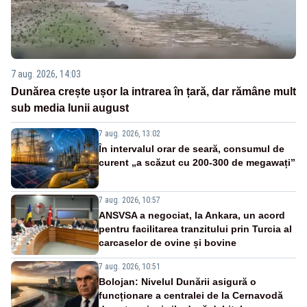
7 aug. 2026, 14:03
Dunărea crește ușor la intrarea în țară, dar rămâne mult
sub media lunii august
7 aug. 2026, 13:02
În intervalul orar de seară, consumul de
curent „a scăzut cu 200-300 de megawați”
7 aug. 2026, 10:57
ANSVSA a negociat, la Ankara, un acord
pentru facilitarea tranzitului prin Turcia al
carcaselor de ovine și bovine
7 aug. 2026, 10:51
Bolojan: Nivelul Dunării asigură o
funcționare a centralei de la Cernavodă