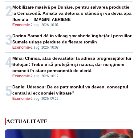
2
Mobilizare masivă pe Dunăre, pentru salvarea producției
la Cernavodă. Armata va detona o stâncă și va devia apa
fluviului - IMAGINI AERIENE
Economie
-
2 aug. 2026, 10:07
3
Dorina Barcari dă în vileag șmecheria înghețării pensiilor.
Sumele uriașe pierdute de fiecare român
Economie
-
2 aug. 2026, 10:09
4
Mihai Chirica, atac devastator la adresa progresiștilor lui
Bolojan: Trebuie să protejăm și natura, dar nu șținem
omaneii în stare permanentă de alertă
Economie
-
2 aug. 2026, 10:12
5
Daniel Udrescu: De ce patrimoniul va deveni conceptul
central al economiei viitoare?
Economie
-
2 aug. 2026, 09:22
ACTUALITATE