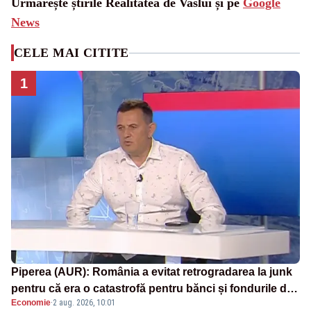
Urmărește știrile Realitatea de Vaslui și pe
Google
News
CELE MAI CITITE
1
Piperea (AUR): România a evitat retrogradarea la junk
pentru că era o catastrofă pentru bănci și fondurile de
Economie
·
2 aug. 2026, 10:01
pensii