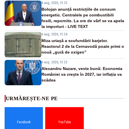
6 aug. 2026, 15:33
Bolojan anunță restricțiile de consum
energetic. Centralele pe combustibili
fosili, repornite. La ore de vârf se va apela
la importuri - LIVE TEXT
6 aug. 2026, 15:24
Miza uriașă a scufundării barjelor.
Reactorul 2 de la Cernavodă poate primi o
nouă „gură de oxigen”
6 aug. 2026, 15:23
Alexandru Nazare, veste bună: Economia
României va crește în 2027, iar inflația va
scădea
URMĂREȘTE-NE PE
Facebook
YouTube