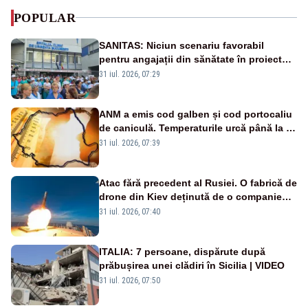
POPULAR
SANITAS: Niciun scenariu favorabil
pentru angajații din sănătate în proiectul
Legii salarizării
31 iul. 2026, 07:29
ANM a emis cod galben și cod portocaliu
de caniculă. Temperaturile urcă până la 38
de grade, iar nopțile devin tropicale
31 iul. 2026, 07:39
Atac fără precedent al Rusiei. O fabrică de
drone din Kiev deținută de o companie
americană, distrusă de o rachetă
31 iul. 2026, 07:40
rusească
ITALIA: 7 persoane, dispărute după
prăbușirea unei clădiri în Sicilia | VIDEO
31 iul. 2026, 07:50