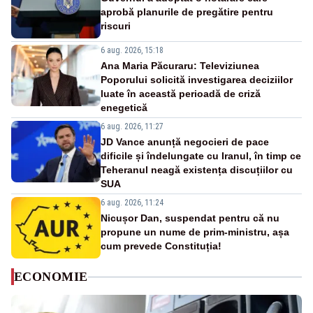
aprobă planurile de pregătire pentru
riscuri
6 aug. 2026, 15:18
Ana Maria Păcuraru: Televiziunea
Poporului solicită investigarea deciziilor
luate în această perioadă de criză
enegetică
6 aug. 2026, 11:27
JD Vance anunță negocieri de pace
dificile și îndelungate cu Iranul, în timp ce
Teheranul neagă existența discuțiilor cu
SUA
6 aug. 2026, 11:24
Nicușor Dan, suspendat pentru că nu
propune un nume de prim-ministru, așa
cum prevede Constituția!
ECONOMIE