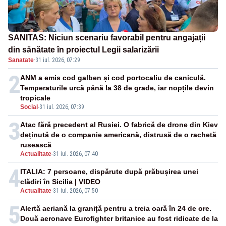
SANITAS: Niciun scenariu favorabil pentru angajații
din sănătate în proiectul Legii salarizării
Sanatate
·
31 iul. 2026, 07:29
2
ANM a emis cod galben și cod portocaliu de caniculă.
Temperaturile urcă până la 38 de grade, iar nopțile devin
tropicale
Social
-
31 iul. 2026, 07:39
3
Atac fără precedent al Rusiei. O fabrică de drone din Kiev
deținută de o companie americană, distrusă de o rachetă
rusească
Actualitate
-
31 iul. 2026, 07:40
4
ITALIA: 7 persoane, dispărute după prăbușirea unei
clădiri în Sicilia | VIDEO
Actualitate
-
31 iul. 2026, 07:50
5
Alertă aeriană la graniță pentru a treia oară în 24 de ore.
Două aeronave Eurofighter britanice au fost ridicate de la