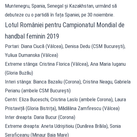
Muntenegru, Spania, Senegal și Kazakhstan, urmând să
debuteze cu o partidă în fața Spaniei, pe 30 noiembrie.
Lotul României pentru Campionatul Mondial de
handbal feminin 2019
Portari: Diana Ciucă (Vâlcea), Denisa Dedu (CSM București),
Yuliua Dumanska (Vâlcea)
Extreme stânga: Cristina Florica (Vâlcea), Ana Maria Iuganu
(Gloria Buzău)
Interi stânga: Bianca Bazaliu (Corona), Cristina Neagu, Gabriela
Perianu (ambele CSM București)
Centri: Eliza Buceschi, Cristina Laslo (ambele Corona), Laura
Pristaviță (Gloria Bistrița), Mădălina Zamfirescu (Vâlcea)
Inter dreapta: Daria Bucur (Corona)
Extreme dreapta: Aneta Udrișitioiu (Dunărea Brăila), Sonia
Seraficeanu (Minaur Baia Mare)