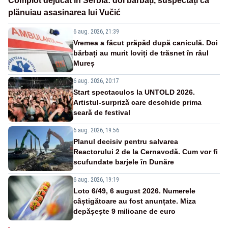
Complot dejucat în Serbia: doi bărbați, suspectați că
plănuiau asasinarea lui Vučić
6 aug. 2026, 21:39
Vremea a făcut prăpăd după caniculă. Doi
bărbați au murit loviți de trăsnet în râul
Mureș
6 aug. 2026, 20:17
Start spectaculos la UNTOLD 2026.
Artistul-surpriză care deschide prima
seară de festival
6 aug. 2026, 19:56
Planul decisiv pentru salvarea
Reactorului 2 de la Cernavodă. Cum vor fi
scufundate barjele în Dunăre
6 aug. 2026, 19:19
Loto 6/49, 6 august 2026. Numerele
câștigătoare au fost anunțate. Miza
depășește 9 milioane de euro