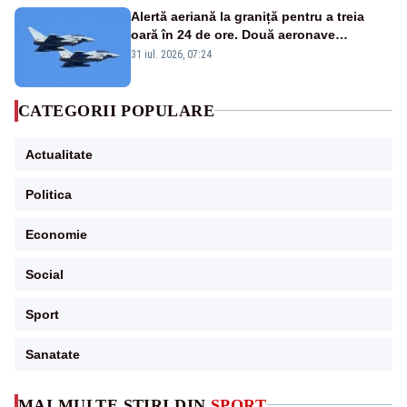
Alertă aeriană la graniță pentru a treia
oară în 24 de ore. Două aeronave
Eurofighter britanice au fost ridicate de la
31 iul. 2026, 07:24
sol
CATEGORII POPULARE
Actualitate
Politica
Economie
Social
Sport
Sanatate
MAI MULTE ȘTIRI DIN
SPORT