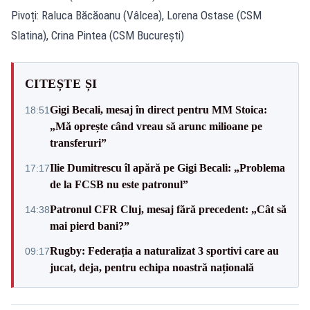
Pivoți: Raluca Băcăoanu (Vâlcea), Lorena Ostase (CSM
Slatina), Crina Pintea (CSM București)
CITEȘTE ȘI
Gigi Becali, mesaj în direct pentru MM Stoica:
18:51
„Mă oprește când vreau să arunc milioane pe
transferuri”
Ilie Dumitrescu îl apără pe Gigi Becali: „Problema
17:17
de la FCSB nu este patronul”
Patronul CFR Cluj, mesaj fără precedent: „Cât să
14:38
mai pierd bani?”
Rugby: Federația a naturalizat 3 sportivi care au
09:17
jucat, deja, pentru echipa noastră națională