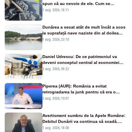
spun că au nevoie de ele. Cum se
pasează vina în plină criză energetică
1 aug. 2026, 18:11
Dunărea a secat atât de mult încât a scos
la suprafață nave naziste din al doilea
război mondial
1 aug. 2026, 23:10
Daniel Udrescu: De ce patrimoniul va
deveni conceptul central al economiei
viitoare?
2 aug. 2026, 09:22
Piperea (AUR): România a evitat
retrogradarea la junk pentru că era o
catastrofă pentru bănci și fondurile de
2 aug. 2026, 10:01
pensii
Avertisment sumbru de la Apele Române:
Debitul Dunării va continua să scadă.
Cernavodă s-ar putea închide în 4 zile
1 aug. 2026, 18:08