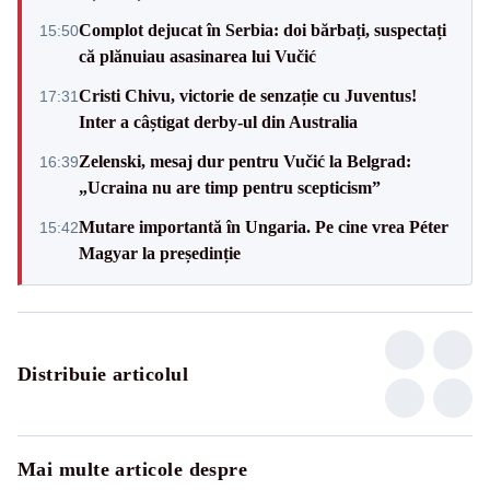
Complot dejucat în Serbia: doi bărbați, suspectați
15:50
că plănuiau asasinarea lui Vučić
Cristi Chivu, victorie de senzație cu Juventus!
17:31
Inter a câștigat derby-ul din Australia
Zelenski, mesaj dur pentru Vučić la Belgrad:
16:39
„Ucraina nu are timp pentru scepticism”
Mutare importantă în Ungaria. Pe cine vrea Péter
15:42
Magyar la președinție
Distribuie articolul
Mai multe articole despre