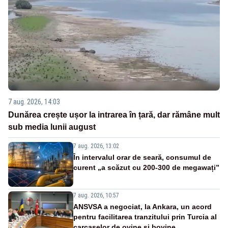
7 aug. 2026, 14:03
Dunărea crește ușor la intrarea în țară, dar rămâne mult
sub media lunii august
7 aug. 2026, 13:02
În intervalul orar de seară, consumul de
curent „a scăzut cu 200-300 de megawați”
7 aug. 2026, 10:57
ANSVSA a negociat, la Ankara, un acord
pentru facilitarea tranzitului prin Turcia al
carcaselor de ovine și bovine