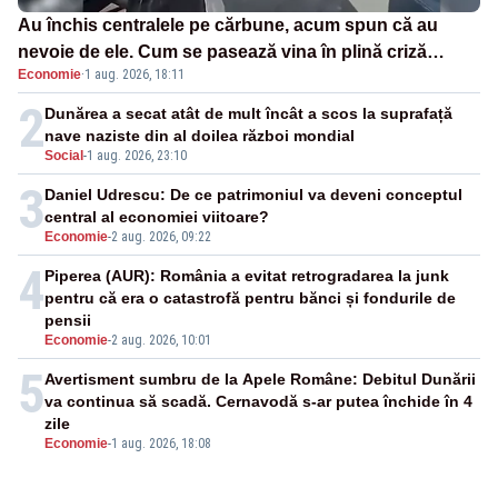
Au închis centralele pe cărbune, acum spun că au
nevoie de ele. Cum se pasează vina în plină criză
Economie
·
1 aug. 2026, 18:11
energetică
2
Dunărea a secat atât de mult încât a scos la suprafață
nave naziste din al doilea război mondial
Social
-
1 aug. 2026, 23:10
3
Daniel Udrescu: De ce patrimoniul va deveni conceptul
central al economiei viitoare?
Economie
-
2 aug. 2026, 09:22
4
Piperea (AUR): România a evitat retrogradarea la junk
pentru că era o catastrofă pentru bănci și fondurile de
pensii
Economie
-
2 aug. 2026, 10:01
5
Avertisment sumbru de la Apele Române: Debitul Dunării
va continua să scadă. Cernavodă s-ar putea închide în 4
zile
Economie
-
1 aug. 2026, 18:08