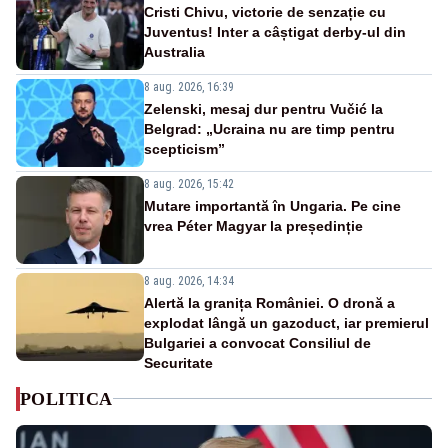
Cristi Chivu, victorie de senzație cu
Juventus! Inter a câștigat derby-ul din
Australia
8 aug. 2026, 16:39
Zelenski, mesaj dur pentru Vučić la
Belgrad: „Ucraina nu are timp pentru
scepticism”
8 aug. 2026, 15:42
Mutare importantă în Ungaria. Pe cine
vrea Péter Magyar la președinție
8 aug. 2026, 14:34
Alertă la granița României. O dronă a
explodat lângă un gazoduct, iar premierul
Bulgariei a convocat Consiliul de
Securitate
POLITICA