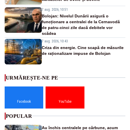
7 aug. 2026, 10:51
Bolojan: Nivelul Dunării asigură o
funcționare a centralei de la Cernavodă
de patru-cinci zile dacă debitele vor
scădea
7 aug. 2026, 10:43
Criza din energie. Cine scapă de măsurile
de raționalizare impuse de Bolojan
URMĂREȘTE-NE PE
Facebook
YouTube
POPULAR
Au închis centralele pe cărbune, acum