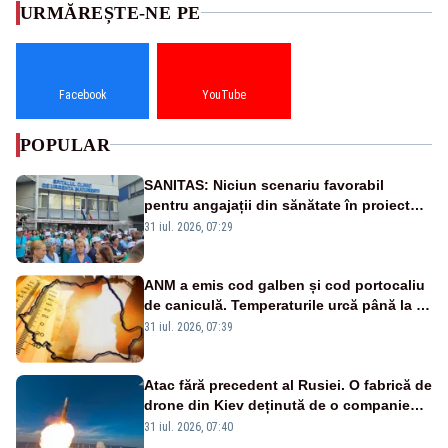
URMĂREȘTE-NE PE
Facebook
YouTube
POPULAR
SANITAS: Niciun scenariu favorabil
pentru angajații din sănătate în proiectul
Legii salarizării
31 iul. 2026, 07:29
ANM a emis cod galben și cod portocaliu
de caniculă. Temperaturile urcă până la 38
de grade, iar nopțile devin tropicale
31 iul. 2026, 07:39
Atac fără precedent al Rusiei. O fabrică de
drone din Kiev deținută de o companie
americană, distrusă de o rachetă
31 iul. 2026, 07:40
rusească