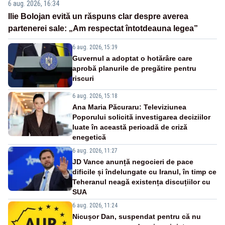
6 aug. 2026, 16:34
Ilie Bolojan evită un răspuns clar despre averea
partenerei sale: „Am respectat întotdeauna legea”
6 aug. 2026, 15:39
Guvernul a adoptat o hotărâre care
aprobă planurile de pregătire pentru
riscuri
6 aug. 2026, 15:18
Ana Maria Păcuraru: Televiziunea
Poporului solicită investigarea deciziilor
luate în această perioadă de criză
enegetică
6 aug. 2026, 11:27
JD Vance anunță negocieri de pace
dificile și îndelungate cu Iranul, în timp ce
Teheranul neagă existența discuțiilor cu
SUA
6 aug. 2026, 11:24
Nicușor Dan, suspendat pentru că nu