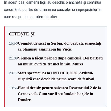
În acest caz, oamenii legii au deschis o anchetă și continuă
cercetările pentru determinarea cauzelor şi împrejurărilor în
care s-a produs accidentul rutier.
CITEȘTE ȘI
Complot dejucat în Serbia: doi bărbați, suspectați
15:50
că plănuiau asasinarea lui Vučić
Vremea a făcut prăpăd după caniculă. Doi bărbați
21:39
au murit loviți de trăsnet în râul Mureș
Start spectaculos la UNTOLD 2026. Artistul-
20:17
surpriză care deschide prima seară de festival
Planul decisiv pentru salvarea Reactorului 2 de la
19:56
Cernavodă. Cum vor fi scufundate barjele în
Dunăre