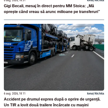
6 aug. 2026, 18:51
Ionuț Nichita
Gigi Becali, mesaj în direct pentru MM Stoica: „Mă
oprește când vreau să arunc milioane pe transferuri”
6 aug. 2026, 18:11
Ionuț Nichita
Accident pe drumul expres după o oprire de urgență.
Un TIR a lovit două trailere încărcate cu mașini