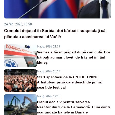
24 feb. 2026, 15:50
Complot dejucat în Serbia: doi bărbați, suspectați că
plănuiau asasinarea lui Vučić
6 aug. 2026, 21:39
Vremea a făcut prăpăd după caniculă. Doi
bărbați au murit loviți de trăsnet în râul
Mureș
6 aug. 2026, 20:17
Start spectaculos la UNTOLD 2026.
Artistul-surpriză care deschide prima
seară de festival
6 aug. 2026, 19:56
Planul decisiv pentru salvarea
Reactorului 2 de la Cernavodă. Cum vor fi
scufundate barjele în Dunăre