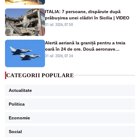
ITALIA: 7 persoane, dispărute după
prăbușirea unei clădiri în Sicilia | VIDEO
31 iul. 2026, 07:50
Alertă aeriană la graniță pentru a treia
oară în 24 de ore. Două aeronave
Eurofighter britanice au fost ridicate de la
31 iul. 2026, 07:24
sol
CATEGORII POPULARE
Actualitate
Politica
Economie
Social