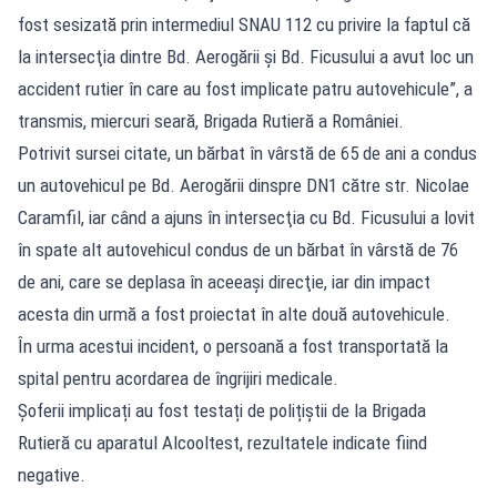
fost sesizată prin intermediul SNAU 112 cu privire la faptul că
la intersecţia dintre Bd. Aerogării şi Bd. Ficusului a avut loc un
accident rutier în care au fost implicate patru autovehicule”, a
transmis, miercuri seară, Brigada Rutieră a României.
Potrivit sursei citate, un bărbat în vârstă de 65 de ani a condus
un autovehicul pe Bd. Aerogării dinspre DN1 către str. Nicolae
Caramfil, iar când a ajuns în intersecţia cu Bd. Ficusului a lovit
în spate alt autovehicul condus de un bărbat în vârstă de 76
de ani, care se deplasa în aceeaşi direcţie, iar din impact
acesta din urmă a fost proiectat în alte două autovehicule.
În urma acestui incident, o persoană a fost transportată la
spital pentru acordarea de îngrijiri medicale.
Șoferii implicați au fost testați de polițiștii de la Brigada
Rutieră cu aparatul Alcooltest, rezultatele indicate fiind
negative.