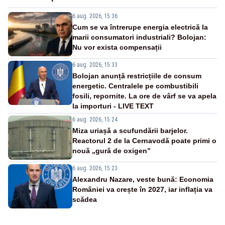
6 aug. 2026, 15:36
Cum se va întrerupe energia electrică la
marii consumatori industriali? Bolojan:
Nu vor exista compensații
6 aug. 2026, 15:33
Bolojan anunță restricțiile de consum
energetic. Centralele pe combustibili
fosili, repornite. La ore de vârf se va apela
la importuri - LIVE TEXT
6 aug. 2026, 15:24
Miza uriașă a scufundării barjelor.
Reactorul 2 de la Cernavodă poate primi o
nouă „gură de oxigen”
6 aug. 2026, 15:23
Alexandru Nazare, veste bună: Economia
României va crește în 2027, iar inflația va
scădea