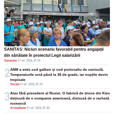
SANITAS: Niciun scenariu favorabil pentru angajații
din sănătate în proiectul Legii salarizării
Sanatate
·
31 iul. 2026, 07:29
2
ANM a emis cod galben și cod portocaliu de caniculă.
Temperaturile urcă până la 38 de grade, iar nopțile devin
tropicale
Social
-
31 iul. 2026, 07:39
3
Atac fără precedent al Rusiei. O fabrică de drone din Kiev
deținută de o companie americană, distrusă de o rachetă
rusească
Actualitate
-
31 iul. 2026, 07:40