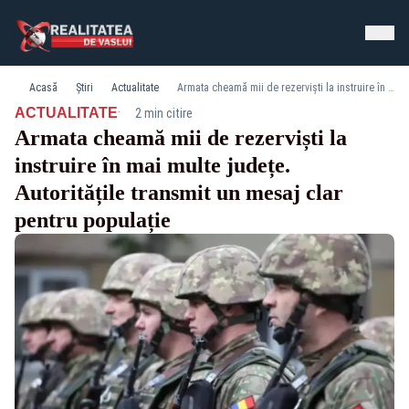
Acasă
Știri
Actualitate
Armata cheamă mii de rezerviști la instruire în mai multe județe. Autoritățile transmit un mesaj clar pentru populație
·
ACTUALITATE
2 min citire
Armata cheamă mii de rezerviști la
instruire în mai multe județe.
Autoritățile transmit un mesaj clar
pentru populație