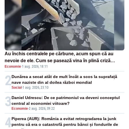
Au închis centralele pe cărbune, acum spun că au
nevoie de ele. Cum se pasează vina în plină criză
Economie
·
1 aug. 2026, 18:11
energetică
2
Dunărea a secat atât de mult încât a scos la suprafață
nave naziste din al doilea război mondial
Social
-
1 aug. 2026, 23:10
3
Daniel Udrescu: De ce patrimoniul va deveni conceptul
central al economiei viitoare?
Economie
-
2 aug. 2026, 09:22
4
Piperea (AUR): România a evitat retrogradarea la junk
pentru că era o catastrofă pentru bănci și fondurile de