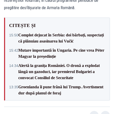
rezerviștilor voluntari, în cadrul programelor periodice de
pregătire desfășurate de Armata Română.
CITEȘTE ȘI
Complot dejucat în Serbia: doi bărbați, suspectați
15:50
că plănuiau asasinarea lui Vučić
Mutare importantă în Ungaria. Pe cine vrea Péter
15:42
Magyar la președinție
Alertă la granița României. O dronă a explodat
14:34
lângă un gazoduct, iar premierul Bulgariei a
convocat Consiliul de Securitate
Groenlanda îi pune frână lui Trump. Avertisment
13:35
dur după planul de foraj