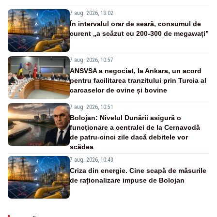
7 aug. 2026, 13:02
În intervalul orar de seară, consumul de
curent „a scăzut cu 200-300 de megawați”
7 aug. 2026, 10:57
ANSVSA a negociat, la Ankara, un acord
pentru facilitarea tranzitului prin Turcia al
carcaselor de ovine și bovine
7 aug. 2026, 10:51
Bolojan: Nivelul Dunării asigură o
funcționare a centralei de la Cernavodă
de patru-cinci zile dacă debitele vor
scădea
7 aug. 2026, 10:43
Criza din energie. Cine scapă de măsurile
de raționalizare impuse de Bolojan