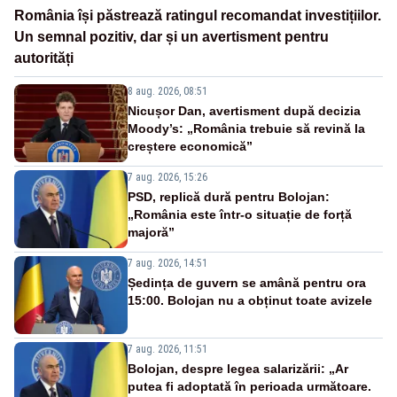
România își păstrează ratingul recomandat investițiilor.
Un semnal pozitiv, dar și un avertisment pentru
autorități
8 aug. 2026, 08:51
Nicușor Dan, avertisment după decizia
Moody’s: „România trebuie să revină la
creștere economică”
7 aug. 2026, 15:26
PSD, replică dură pentru Bolojan:
„România este într-o situație de forță
majoră”
7 aug. 2026, 14:51
Ședința de guvern se amână pentru ora
15:00. Bolojan nu a obținut toate avizele
7 aug. 2026, 11:51
Bolojan, despre legea salarizării: „Ar
putea fi adoptată în perioada următoare.