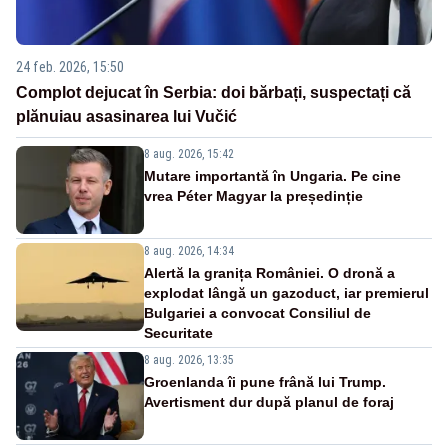
24 feb. 2026, 15:50
Complot dejucat în Serbia: doi bărbați, suspectați că
plănuiau asasinarea lui Vučić
8 aug. 2026, 15:42
Mutare importantă în Ungaria. Pe cine
vrea Péter Magyar la președinție
8 aug. 2026, 14:34
Alertă la granița României. O dronă a
explodat lângă un gazoduct, iar premierul
Bulgariei a convocat Consiliul de
Securitate
8 aug. 2026, 13:35
Groenlanda îi pune frână lui Trump.
Avertisment dur după planul de foraj