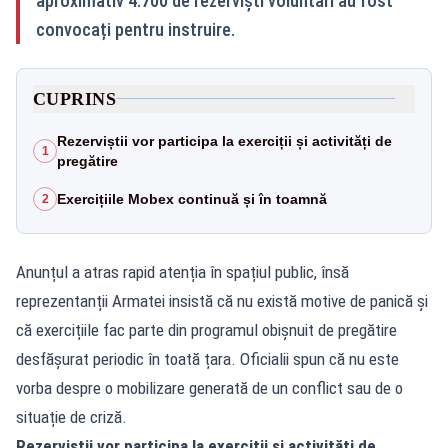
aproximativ 4.700 de rezerviști voluntari au fost
convocați pentru instruire.
CUPRINS
Rezerviștii vor participa la exerciții și activități de
1
pregătire
Exercițiile Mobex continuă și în toamnă
2
Anunțul a atras rapid atenția în spațiul public, însă
reprezentanții Armatei insistă că nu există motive de panică și
că exercițiile fac parte din programul obișnuit de pregătire
desfășurat periodic în toată țara. Oficialii spun că nu este
vorba despre o mobilizare generată de un conflict sau de o
situație de criză.
Rezerviștii vor participa la exerciții și activități de