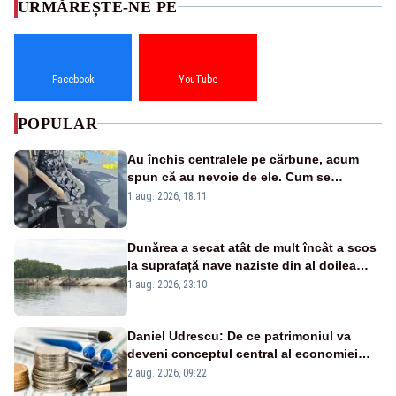
URMĂREȘTE-NE PE
Facebook
YouTube
POPULAR
Au închis centralele pe cărbune, acum
spun că au nevoie de ele. Cum se
pasează vina în plină criză energetică
1 aug. 2026, 18:11
Dunărea a secat atât de mult încât a scos
la suprafață nave naziste din al doilea
război mondial
1 aug. 2026, 23:10
Daniel Udrescu: De ce patrimoniul va
deveni conceptul central al economiei
viitoare?
2 aug. 2026, 09:22