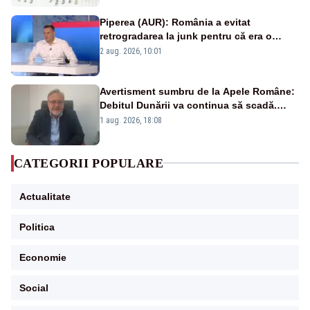
Piperea (AUR): România a evitat
retrogradarea la junk pentru că era o
catastrofă pentru bănci și fondurile de
2 aug. 2026, 10:01
pensii
Avertisment sumbru de la Apele Române:
Debitul Dunării va continua să scadă.
Cernavodă s-ar putea închide în 4 zile
1 aug. 2026, 18:08
CATEGORII POPULARE
Actualitate
Politica
Economie
Social