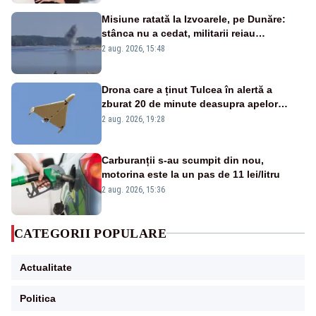
Misiune ratată la Izvoarele, pe Dunăre:
stânca nu a cedat, militarii reiau
detonările luni – VIDEO
2 aug. 2026, 15:48
Drona care a ținut Tulcea în alertă a
zburat 20 de minute deasupra apelor
României. Au fost ridicate două F-16
2 aug. 2026, 19:28
Carburanții s-au scumpit din nou,
motorina este la un pas de 11 lei/litru
2 aug. 2026, 15:36
CATEGORII POPULARE
Actualitate
Politica