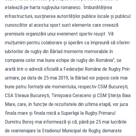
etalează pe harta rugbyului romanesc. Îmbunătățirea
infrastructurii, susținerea autorităților publice locale și publicul
cunoscător al acestui sport sunt elemente care creează
premisele organizării unui eveniment sportiv reușit. Vă
mulțumim pentru colaborare și sperăm ca împreună să oferim
iubitorilor de rugby din Bârlad momente memorabile în
compania celor mai bune echipe de rugby din România”, se
arată într-o adresă oficială a Federației Române de Rugby.Prin
urmare, pe data de 25 mai 2019, la Bârlad vor poposi cele mai
bune patru formații ale momentului, respectiv CSM București,
CSA Steaua București, Timișoara Ceracens și CSM Știința Baia
Mare, care, în funcție de rezultatele din ultima etapă, vor juca
finala mare și finala mică a Superligii la Rugby.Primarul
Dumitru Boroș mai informează și că, până pe 25 mai lucrările
de reamenajare la Stadionul Municipal de Rugby, demarate