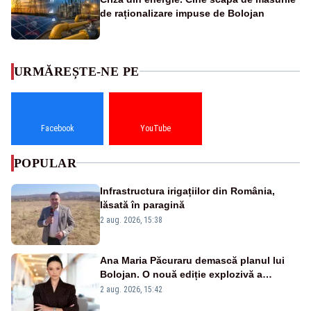
de raționalizare impuse de Bolojan
URMĂREȘTE-NE PE
Facebook
YouTube
POPULAR
Infrastructura irigațiilor din România,
lăsată în paragină
2 aug. 2026, 15:38
Ana Maria Păcuraru demască planul lui
Bolojan. O nouă ediție explozivă a
emisiunii „Miza Zilei” la Realitatea PLUS
2 aug. 2026, 15:42