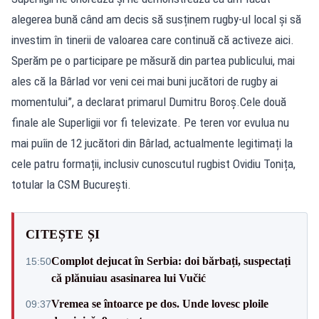
alegerea bună când am decis să susținem rugby-ul local și să
investim în tinerii de valoarea care continuă că activeze aici.
Sperăm pe o participare pe măsură din partea publicului, mai
ales că la Bârlad vor veni cei mai buni jucători de rugby ai
momentului”, a declarat primarul Dumitru Boroș.Cele două
finale ale Superligii vor fi televizate. Pe teren vor evulua nu
mai puîin de 12 jucători din Bârlad, actualmente legitimați la
cele patru formații, inclusiv cunoscutul rugbist Ovidiu Tonița,
totular la CSM București.
CITEȘTE ȘI
Complot dejucat în Serbia: doi bărbați, suspectați
15:50
că plănuiau asasinarea lui Vučić
Vremea se întoarce pe dos. Unde lovesc ploile
09:37