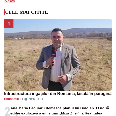
News
CELE MAI CITITE
1
Infrastructura irigațiilor din România, lăsată în paragină
Economie
·
2 aug. 2026, 15:38
2
Ana Maria Păcuraru demască planul lui Bolojan. O nouă
ediție explozivă a emisiunii „Miza Zilei” la Realitatea