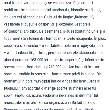
anul trecut, vor continua și se vor finaliza. Deja au fost
reabilitate interioarele clădirii stadionului, birourile staff-ului,
inclusiv cel al conducerii Clubului de Rugby „Rulmentul”,
vestiarele și dușurile oaspeților și gazdelor, vestiarele
oficialilor și arbitrilor. De asemenea, s-au reabilitat holurile și a
fost montată stolerie din termopan la toate încăperile. În plus,
copertina stadionului – o veritabilă emblemă a rugby-ului local
– a fost înlocuită.„În total, pentru interioarele stadionului s-a
alocat suma de 163.000 lei iar pentru copertină și bănci pentru
spectatori au fost cheltuiți 210.000 lei. Am investit într-un
sport cu tradiție în oraș și cu foarte mare priză la public. Din
momentul în care municipiul Bârlad a fost declarat „Oraș al
Rugbiului”, am acordat o atenție aparte susținerii acestui
sport. Faptul că, acum, Federația ne-a ales în detrimentul
municipiilor mari ale țării să organizeze în Bârlad finalele
Superligii ne onorează și ne demonstrează că am făcut