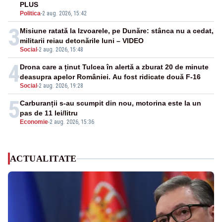
PLUS
Politica
-
2 aug. 2026, 15:42
3
Misiune ratată la Izvoarele, pe Dunăre: stânca nu a cedat,
militarii reiau detonările luni – VIDEO
Social
-
2 aug. 2026, 15:48
4
Drona care a ținut Tulcea în alertă a zburat 20 de minute
deasupra apelor României. Au fost ridicate două F-16
Social
-
2 aug. 2026, 19:28
5
Carburanții s-au scumpit din nou, motorina este la un
pas de 11 lei/litru
Economie
-
2 aug. 2026, 15:36
ACTUALITATE