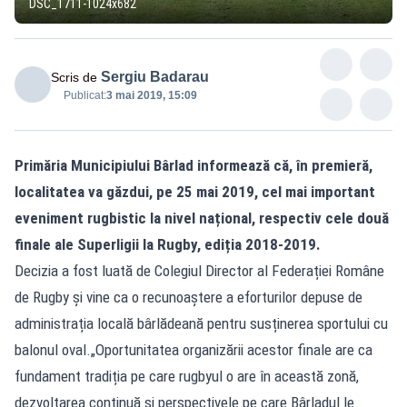
DSC_1711-1024x682
Sergiu Badarau
Scris de
Publicat:
3 mai 2019, 15:09
Primăria Municipiului Bârlad informează că, în premieră,
localitatea va găzdui, pe 25 mai 2019, cel mai important
eveniment rugbistic la nivel național, respectiv cele două
finale ale Superligii la Rugby, ediția 2018-2019.
Decizia a fost luată de Colegiul Director al Federației Române
de Rugby și vine ca o recunoaștere a eforturilor depuse de
administrația locală bârlădeană pentru susținerea sportului cu
balonul oval.„Oportunitatea organizării acestor finale are ca
fundament tradiția pe care rugbyul o are în această zonă,
dezvoltarea continuă și perspectivele pe care Bârladul le