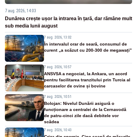
7 aug. 2026, 14:03
Dunărea crește ușor la intrarea în țară, dar rămâne mult
sub media lunii august
7 aug. 2026, 13:02
În intervalul orar de seară, consumul de
curent „a scăzut cu 200-300 de megawați”
7 aug. 2026, 10:57
ANSVSA a negociat, la Ankara, un acord
pentru facilitarea tranzitului prin Turcia al
carcaselor de ovine și bovine
7 aug. 2026, 10:51
Bolojan: Nivelul Dunării asigură o
funcționare a centralei de la Cernavodă
de patru-cinci zile dacă debitele vor
scădea
7 aug. 2026, 10:43
Criza din energie. Cine scapă de măsurile