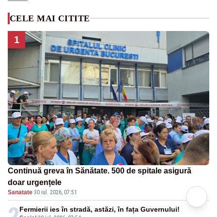
CELE MAI CITITE
1
Continuă greva în Sănătate. 500 de spitale asigură
doar urgențele
Sanatate
·
30 iul. 2026, 07:51
2
Fermierii ies în stradă, astăzi, în fața Guvernului!