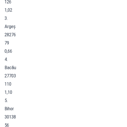
126
1,02
3.
Argeș
28276
79
0,66
4.
Bacău
27703
110
1,10
5.
Bihor
30138
56