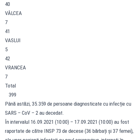
40
VÂLCEA
7
41
VASLUI
5
42
VRANCEA
7
Total
399
Până astăzi, 35.359 de persoane diagnosticate cu infecție cu
SARS – CoV – 2 au decedat.
În intervalul 16.09.2021 (10:00) – 17.09.2021 (10:00) au fost
raportate de către INSP 73 de decese (36 bărbați și 37 femei),
ale unor pacienți infectați cu noul coronavirus, internați în