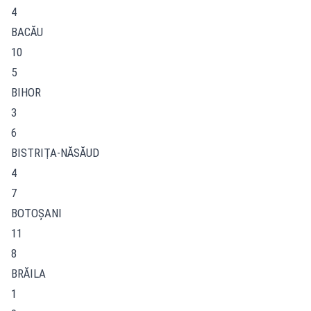
4
BACĂU
10
5
BIHOR
3
6
BISTRIŢA-NĂSĂUD
4
7
BOTOŞANI
11
8
BRĂILA
1