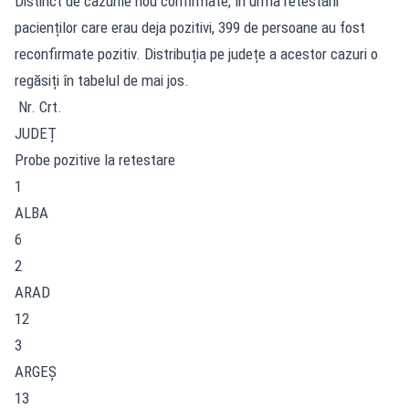
Distinct de cazurile nou confirmate, în urma retestării
pacienților care erau deja pozitivi, 399 de persoane au fost
reconfirmate pozitiv. Distribuția pe județe a acestor cazuri o
regăsiți în tabelul de mai jos.
Nr. Crt.
JUDEȚ
Probe pozitive la retestare
1
ALBA
6
2
ARAD
12
3
ARGEŞ
13