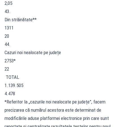
2,05
43.
Din străinătate**
1311
20
44.
Cazuri noi nealocate pe județe
2753*
22
TOTAL
1.139.505
4.478
*Referitor la „cazurile noi nealocate pe județe”, facem
precizarea că numărul acestora este determinat de
modificările aduse platformei electronice prin care sunt
raportate și centralizate rezultatele testelor pentru noul