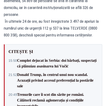
asemenea, 54.869 de persoane se află în carantină la
domiciliu, iar în carantină instituționalizată se află 326 de
persoane.
În ultimele 24 de ore, au fost înregistrate 3.497 de apeluri la
numărul unic de urgență 112 și 537 la linia TELVERDE (0800
800 358), deschisă special pentru informarea cetățenilor.
CITEȘTE ȘI
Complot dejucat în Serbia: doi bărbați, suspectați
15:50
că plănuiau asasinarea lui Vučić
Donald Trump, în centrul unui nou scandal.
21:52
Acuzații privind accesul preferențial la postările
sale
Trenurile care îi scot din sărite pe români.
20:49
Călătorii reclamă aglomerația și condițiile
insuportabile