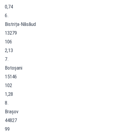
0,74
6.
Bistrița-Năsăud
13279
106
2,13
7.
Botoșani
15146
102
1,28
8.
Brașov
44827
99