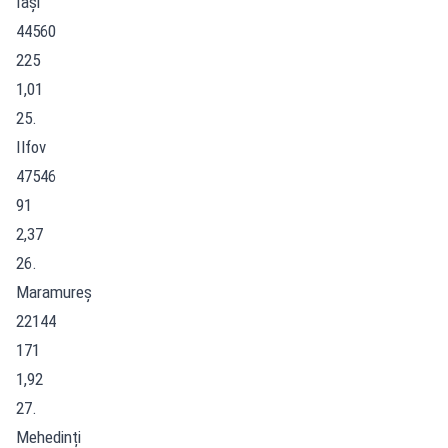
Iași
44560
225
1,01
25.
Ilfov
47546
91
2,37
26.
Maramureș
22144
171
1,92
27.
Mehedinți