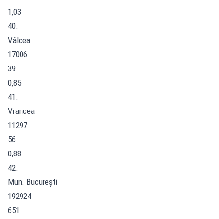
1,03
40.
Vâlcea
17006
39
0,85
41.
Vrancea
11297
56
0,88
42.
Mun. București
192924
651