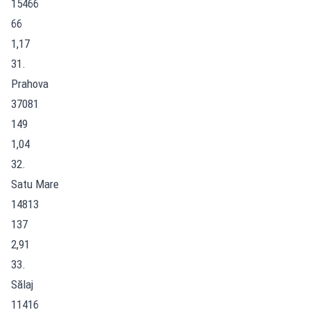
15466
66
1,17
31.
Prahova
37081
149
1,04
32.
Satu Mare
14813
137
2,91
33.
Sălaj
11416