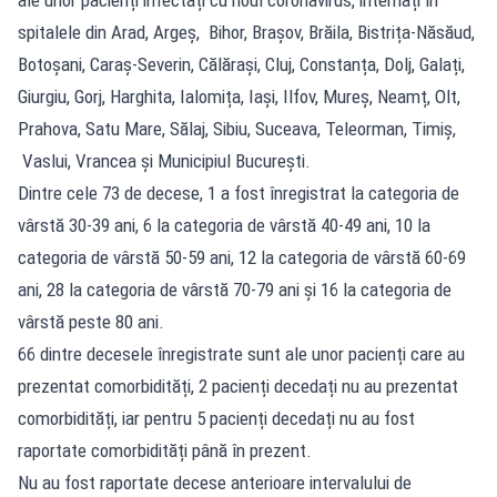
spitalele din Arad, Argeș, Bihor, Brașov, Brăila, Bistrița-Năsăud,
Botoșani, Caraș-Severin, Călărași, Cluj, Constanța, Dolj, Galați,
Giurgiu, Gorj, Harghita, Ialomița, Iași, Ilfov, Mureș, Neamț, Olt,
Prahova, Satu Mare, Sălaj, Sibiu, Suceava, Teleorman, Timiș,
Vaslui, Vrancea și Municipiul București.
Dintre cele 73 de decese, 1 a fost înregistrat la categoria de
vârstă 30-39 ani, 6 la categoria de vârstă 40-49 ani, 10 la
categoria de vârstă 50-59 ani, 12 la categoria de vârstă 60-69
ani, 28 la categoria de vârstă 70-79 ani și 16 la categoria de
vârstă peste 80 ani.
66 dintre decesele înregistrate sunt ale unor pacienți care au
prezentat comorbidități, 2 pacienți decedați nu au prezentat
comorbidități, iar pentru 5 pacienți decedați nu au fost
raportate comorbidități până în prezent.
Nu au fost raportate decese anterioare intervalului de