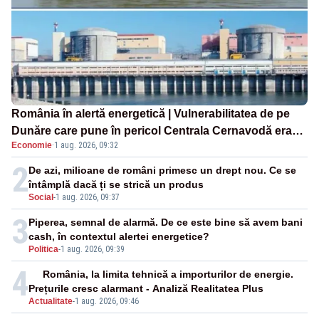
România în alertă energetică | Vulnerabilitatea de pe
Dunăre care pune în pericol Centrala Cernavodă era
Economie
·
1 aug. 2026, 09:32
cunoscută de pe vremea lui Ceaușescu
2
De azi, milioane de români primesc un drept nou. Ce se
întâmplă dacă ți se strică un produs
Social
-
1 aug. 2026, 09:37
3
Piperea, semnal de alarmă. De ce este bine să avem bani
cash, în contextul alertei energetice?
Politica
-
1 aug. 2026, 09:39
4
România, la limita tehnică a importurilor de energie.
Prețurile cresc alarmant - Analiză Realitatea Plus
Actualitate
-
1 aug. 2026, 09:46