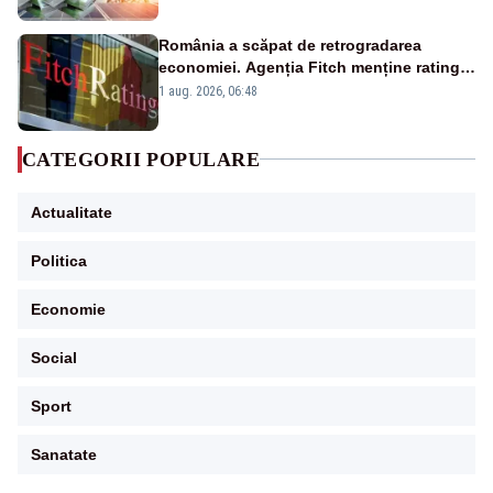
România a scăpat de retrogradarea
economiei. Agenția Fitch menține ratingul
„BBB-” cu perspectivă negativă
1 aug. 2026, 06:48
CATEGORII POPULARE
Actualitate
Politica
Economie
Social
Sport
Sanatate