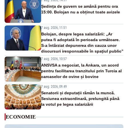
7 aug. 2026, 14:51
Ședința de guvern se amână pentru ora
15:00. Bolojan nu a obținut toate avizele
7 aug. 2026, 11:51
Bolojan, despre legea salarizării: „Ar
putea fi adoptată în perioada următoare.
S-a întârziat depunerea din cauza unor
discursuri iresponsabile în spaţiul public”
7 aug. 2026, 10:57
ANSVSA a negociat, la Ankara, un acord
pentru facilitarea tranzitului prin Turcia al
carcaselor de ovine și bovine
7 aug. 2026, 09:49
Senatorii și deputații rămân la muncă.
Sesiunea extraordinară, prelungită până
la votul pe legea salarizării
ECONOMIE