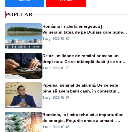
POPULAR
România în alertă energetică |
Vulnerabilitatea de pe Dunăre care pune
în pericol Centrala Cernavodă era
1 aug. 2026, 09:32
cunoscută de pe vremea lui Ceaușescu
De azi, milioane de români primesc un
drept nou. Ce se întâmplă dacă ți se strică
un produs
1 aug. 2026, 09:37
Piperea, semnal de alarmă. De ce este
bine să avem bani cash, în contextul
alertei energetice?
1 aug. 2026, 09:39
România, la limita tehnică a importurilor
de energie. Prețurile cresc alarmant -
Analiză Realitatea Plus
1 aug. 2026, 09:46