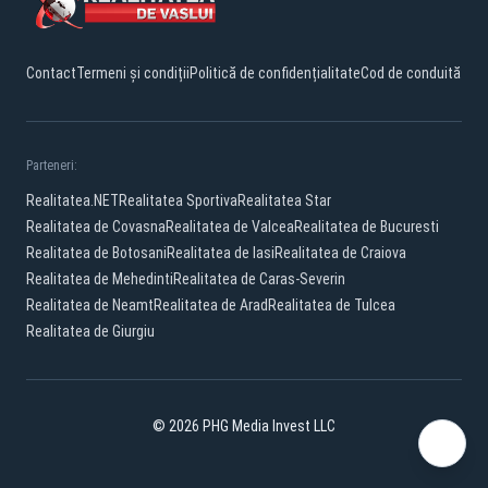
Contact
Termeni și condiții
Politică de confidențialitate
Cod de conduită
Parteneri:
Realitatea.NET
Realitatea Sportiva
Realitatea Star
Realitatea de Covasna
Realitatea de Valcea
Realitatea de Bucuresti
Realitatea de Botosani
Realitatea de Iasi
Realitatea de Craiova
Realitatea de Mehedinti
Realitatea de Caras-Severin
Realitatea de Neamt
Realitatea de Arad
Realitatea de Tulcea
Realitatea de Giurgiu
© 2026 PHG Media Invest LLC
Facebook
YouTube