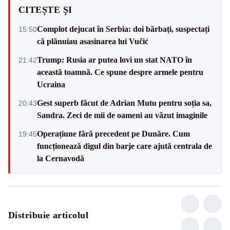
CITEȘTE ȘI
Complot dejucat în Serbia: doi bărbați, suspectați
15:50
că plănuiau asasinarea lui Vučić
Trump: Rusia ar putea lovi un stat NATO în
21:42
această toamnă. Ce spune despre armele pentru
Ucraina
Gest superb făcut de Adrian Mutu pentru soția sa,
20:43
Sandra. Zeci de mii de oameni au văzut imaginile
Operațiune fără precedent pe Dunăre. Cum
19:45
funcționează digul din barje care ajută centrala de
la Cernavodă
Distribuie articolul