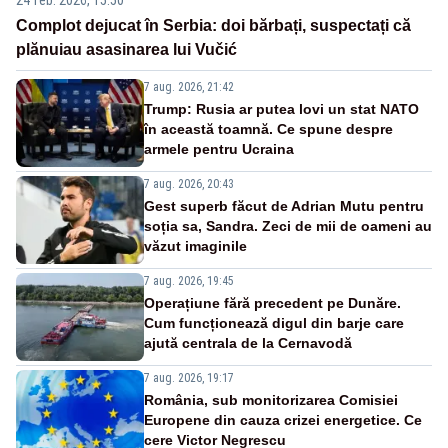
Complot dejucat în Serbia: doi bărbați, suspectați că
plănuiau asasinarea lui Vučić
7 aug. 2026, 21:42
Trump: Rusia ar putea lovi un stat NATO
în această toamnă. Ce spune despre
armele pentru Ucraina
7 aug. 2026, 20:43
Gest superb făcut de Adrian Mutu pentru
soția sa, Sandra. Zeci de mii de oameni au
văzut imaginile
7 aug. 2026, 19:45
Operațiune fără precedent pe Dunăre.
Cum funcționează digul din barje care
ajută centrala de la Cernavodă
7 aug. 2026, 19:17
România, sub monitorizarea Comisiei
Europene din cauza crizei energetice. Ce
cere Victor Negrescu