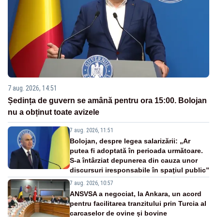
7 aug. 2026, 14:51
Ședința de guvern se amână pentru ora 15:00. Bolojan
nu a obținut toate avizele
7 aug. 2026, 11:51
Bolojan, despre legea salarizării: „Ar
putea fi adoptată în perioada următoare.
S-a întârziat depunerea din cauza unor
discursuri iresponsabile în spaţiul public”
7 aug. 2026, 10:57
ANSVSA a negociat, la Ankara, un acord
pentru facilitarea tranzitului prin Turcia al
carcaselor de ovine și bovine