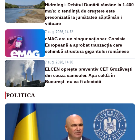
Hidrologi: Debitul Dunării rămâne la 1.400
mc/s; o tendință de creștere este
preconizată la jumătatea săptămânii
viitoare
7 aug. 2026, 14:32
eMAG are un singur acționar. Comisia
Europeană a aprobat tranzacția care
schimbă structura gigantului românesc
7 aug. 2026, 14:30
ELCEN oprește preventiv CET Grozăvești
din cauza caniculei. Apa caldă în
București nu va fi afectată
POLITICA