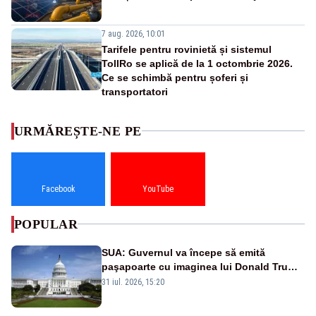
7 aug. 2026, 10:01
Tarifele pentru rovinietă și sistemul
TollRo se aplică de la 1 octombrie 2026.
Ce se schimbă pentru șoferi și
transportatori
URMĂREȘTE-NE PE
Facebook
YouTube
POPULAR
SUA: Guvernul va începe să emită
paşapoarte cu imaginea lui Donald Trump
începând cu 8 august
31 iul. 2026, 15:20