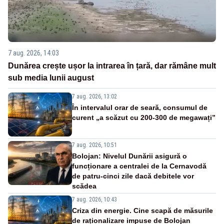
7 aug. 2026, 14:03
Dunărea crește ușor la intrarea în țară, dar rămâne mult
sub media lunii august
7 aug. 2026, 13:02
În intervalul orar de seară, consumul de
curent „a scăzut cu 200-300 de megawați”
7 aug. 2026, 10:51
Bolojan: Nivelul Dunării asigură o
funcționare a centralei de la Cernavodă
de patru-cinci zile dacă debitele vor
scădea
7 aug. 2026, 10:43
Criza din energie. Cine scapă de măsurile
de raționalizare impuse de Bolojan