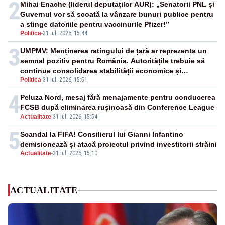
2
Mihai Enache (liderul deputaților AUR): „Senatorii PNL și
Guvernul vor să scoată la vânzare bunuri publice pentru
a stinge datoriile pentru vaccinurile Pfizer!”
Politica
-
31 iul. 2026, 15:44
3
UMPMV: Menținerea ratingului de țară ar reprezenta un
semnal pozitiv pentru România. Autoritățile trebuie să
continue consolidarea stabilității economice și
Politica
-
31 iul. 2026, 15:51
financiare
4
Peluza Nord, mesaj fără menajamente pentru conducerea
FCSB după eliminarea rușinoasă din Conference League
Actualitate
-
31 iul. 2026, 15:54
5
Scandal la FIFA! Consilierul lui Gianni Infantino
demisionează și atacă proiectul privind investitorii străini
Actualitate
-
31 iul. 2026, 15:10
ACTUALITATE