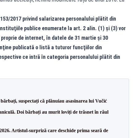
r. 153/2017 privind salarizarea personalului plătit din
nstituţiile publice enumerate la art. 2 alin. (1) şi (3) vor
 proprie de internet, în datele de 31 martie şi 30
ţine publicată o listă a tuturor funcţiilor din
respective ce intră în categoria personalului plătit din
bărbați, suspectați că plănuiau asasinarea lui Vučić
culă. Doi bărbați au murit loviți de trăsnet în râul
26. Artistul-surpriză care deschide prima seară de