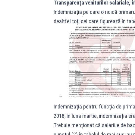
Transparența veniturilor salariale, 
Indemnizația pe care o ridică primaru
dealtfel toți cei care figurează în tab
Indemnizația pentru funcția de primar 
2018, în luna martie, indemnizația era
Trebuie menționat că salariile de ba
punctul (2) în tabelul de mai sus, au