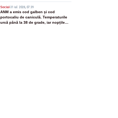
5
Social
-
31 iul. 2026, 07:39
ANM a emis cod galben și cod
portocaliu de caniculă. Temperaturile
urcă până la 38 de grade, iar nopțile
devin tropicale