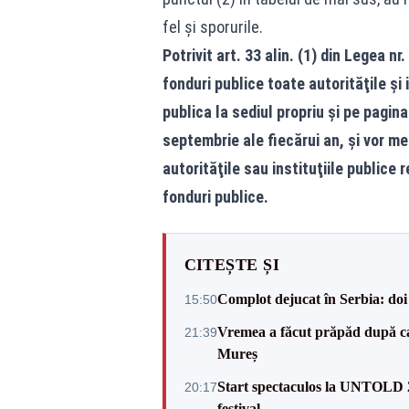
fel și sporurile.
Potrivit art. 33 alin. (1) din Legea n
fonduri publice toate autorităţile şi i
publica la sediul propriu şi pe pagina
septembrie ale fiecărui an, şi vor men
autorităţile sau instituţiile publice 
fonduri publice.
CITEȘTE ȘI
Complot dejucat în Serbia: doi 
15:50
Vremea a făcut prăpăd după cani
21:39
Mureș
Start spectaculos la UNTOLD 20
20:17
festival