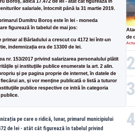
u Boroș, adică 17.472 de lei - atât cât figurează în
niturilor salariale, întocmit până la 31 martie 2019.
 primarul Dumitru Boroș este în lei - moneda
care figurează în tabelul de mai jos:
Atac
de 
 primar al Bârladului a crescut cu 4172 lei într-un
Actua
com
tie, indemnizația era de 13300 de lei.
rac
egea nr. 153/2017 privind salarizarea personalului plătit
ăţile şi instituţiile publice enumerate la art. 2 alin.
 propriu şi pe pagina proprie de internet, în datele de
fiecărui an, şi vor menţine publicată o listă a tuturor
instituţiile publice respective ce intră în categoria
 publice.
zația pe care o ridică, lunar, primarul municipiului
2 de lei - atât cât figurează în tabelul privind