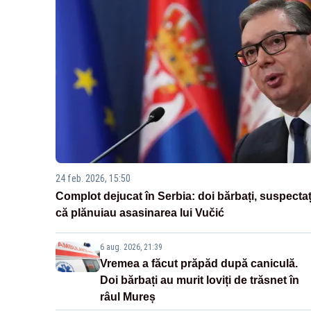
24 feb. 2026, 15:50
Complot dejucat în Serbia: doi bărbați, suspectaț
că plănuiau asasinarea lui Vučić
6 aug. 2026, 21:39
Vremea a făcut prăpăd după caniculă.
Doi bărbați au murit loviți de trăsnet în
râul Mureș