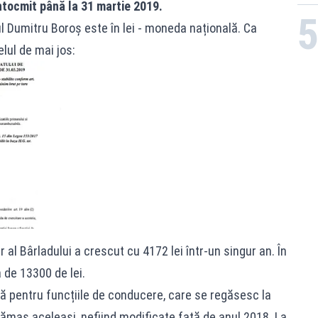
întocmit până la 31 martie 2019.
l Dumitru Boroș este în lei - moneda națională. Ca
elul de mai jos:
al Bârladului a crescut cu 4172 lei într-un singur an. În
 de 13300 de lei.
ză pentru funcțiile de conducere, care se regăsesc la
 rămas aceleași, nefiind modificate față de anul 2018. La