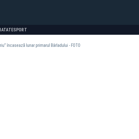
NATATE
SPORT
riu” încasează lunar primarul Bârladului - FOTO