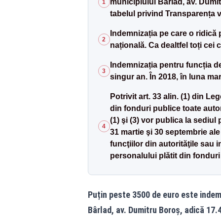
municipiului Bârlad, av. Dumitr
1
tabelul privind Transparența ve
Indemnizația pe care o ridică
2
națională. Ca dealtfel toți cei 
Indemnizația pentru funcția de
3
singur an. În 2018, în luna mar
Potrivit art. 33 alin. (1) din L
din fonduri publice toate autorit
(1) şi (3) vor publica la sediul
4
31 martie şi 30 septembrie ale 
funcţiilor din autorităţile sau 
personalului plătit din fonduri
Puțin peste 3500 de euro este indemni
Bârlad, av. Dumitru Boroș, adică 17.47