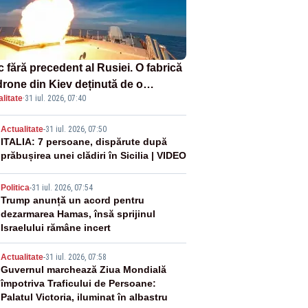
 fără precedent al Rusiei. O fabrică
drone din Kiev deținută de o
litate
·
31 iul. 2026, 07:40
panie americană, distrusă de o
hetă rusească
2
Actualitate
-
31 iul. 2026, 07:50
ITALIA: 7 persoane, dispărute după
prăbușirea unei clădiri în Sicilia | VIDEO
3
Politica
-
31 iul. 2026, 07:54
Trump anunță un acord pentru
dezarmarea Hamas, însă sprijinul
Israelului rămâne incert
4
Actualitate
-
31 iul. 2026, 07:58
Guvernul marchează Ziua Mondială
împotriva Traficului de Persoane:
Palatul Victoria, iluminat în albastru