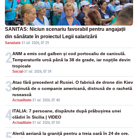
SANITAS: Niciun scenariu favorabil pentru angajații
din sănătate în proiectul Legii salarizării
Sanatate
·
31 iul. 2026, 07:29
2
ANM a emis cod galben și cod portocaliu de caniculă.
Temperaturile urcă până la 38 de grade, iar nopțile devin
tropicale
Social
-
31 iul. 2026, 07:39
3
Atac fără precedent al Rusiei. O fabrică de drone din Kiev
deținută de o companie americană, distrusă de o rachetă
rusească
Actualitate
-
31 iul. 2026, 07:40
4
ITALIA: 7 persoane, dispărute după prăbușirea unei
clădiri în Sicilia | VIDEO
Actualitate
-
31 iul. 2026, 07:50
5
Alertă aeriană la graniță pentru a treia oară în 24 de ore.