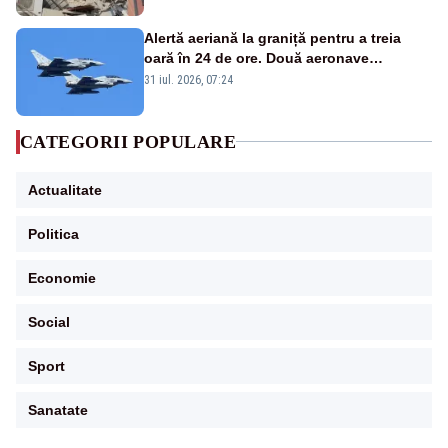
Alertă aeriană la graniță pentru a treia
oară în 24 de ore. Două aeronave
Eurofighter britanice au fost ridicate de la
31 iul. 2026, 07:24
sol
CATEGORII POPULARE
Actualitate
Politica
Economie
Social
Sport
Sanatate