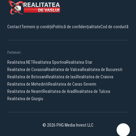
Contact
Termeni și condiții
Politică de confidențialitate
Cod de conduită
Parteneri:
Realitatea.NET
Realitatea Sportiva
Realitatea Star
Realitatea de Covasna
Realitatea de Valcea
Realitatea de Bucuresti
Realitatea de Botosani
Realitatea de Iasi
Realitatea de Craiova
Realitatea de Mehedinti
Realitatea de Caras-Severin
Realitatea de Neamt
Realitatea de Arad
Realitatea de Tulcea
Realitatea de Giurgiu
© 2026 PHG Media Invest LLC
Facebook
YouTube