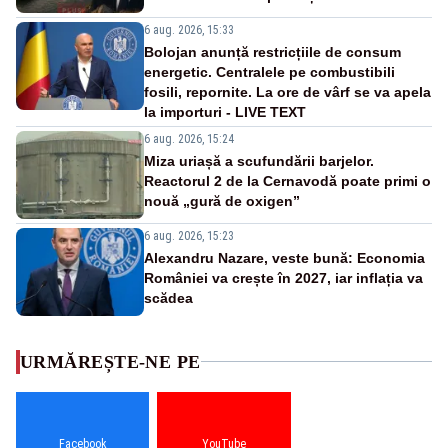
6 aug. 2026, 15:33
Bolojan anunță restricțiile de consum
energetic. Centralele pe combustibili
fosili, repornite. La ore de vârf se va apela
la importuri - LIVE TEXT
6 aug. 2026, 15:24
Miza uriașă a scufundării barjelor.
Reactorul 2 de la Cernavodă poate primi o
nouă „gură de oxigen”
6 aug. 2026, 15:23
Alexandru Nazare, veste bună: Economia
României va crește în 2027, iar inflația va
scădea
URMĂREȘTE-NE PE
Facebook
YouTube