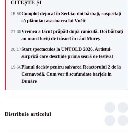
CITEȘTE ȘI
Complot dejucat în Serbia: doi bărbați, suspectați
15:50
că plănuiau asasinarea lui Vučić
Vremea a făcut prăpăd după caniculă. Doi bărbați
21:39
au murit loviți de trăsnet în râul Mureș
Start spectaculos la UNTOLD 2026. Artistul-
20:17
surpriză care deschide prima seară de festival
Planul decisiv pentru salvarea Reactorului 2 de la
19:56
Cernavodă. Cum vor fi scufundate barjele în
Dunăre
Distribuie articolul