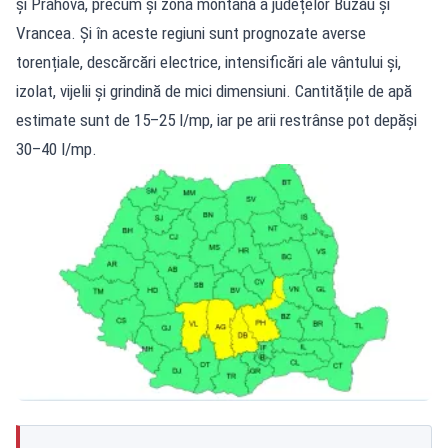
și Prahova, precum și zona montană a județelor Buzău și
Vrancea. Și în aceste regiuni sunt prognozate averse
torențiale, descărcări electrice, intensificări ale vântului și,
izolat, vijelii și grindină de mici dimensiuni. Cantitățile de apă
estimate sunt de 15–25 l/mp, iar pe arii restrânse pot depăși
30–40 l/mp.