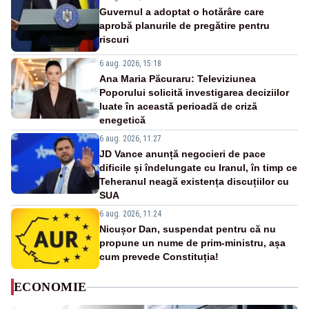
Guvernul a adoptat o hotărâre care
aprobă planurile de pregătire pentru
riscuri
6 aug. 2026, 15:18
Ana Maria Păcuraru: Televiziunea
Poporului solicită investigarea deciziilor
luate în această perioadă de criză
enegetică
6 aug. 2026, 11:27
JD Vance anunță negocieri de pace
dificile și îndelungate cu Iranul, în timp ce
Teheranul neagă existența discuțiilor cu
SUA
6 aug. 2026, 11:24
Nicușor Dan, suspendat pentru că nu
propune un nume de prim-ministru, așa
cum prevede Constituția!
ECONOMIE