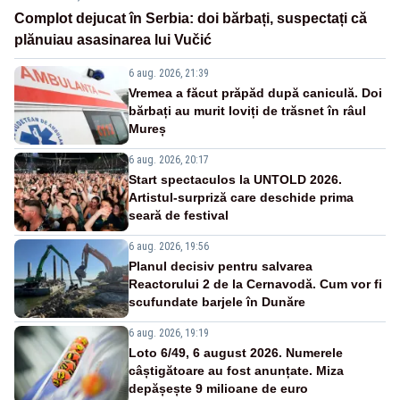
Complot dejucat în Serbia: doi bărbați, suspectați că
plănuiau asasinarea lui Vučić
6 aug. 2026, 21:39
Vremea a făcut prăpăd după caniculă. Doi
bărbați au murit loviți de trăsnet în râul
Mureș
6 aug. 2026, 20:17
Start spectaculos la UNTOLD 2026.
Artistul-surpriză care deschide prima
seară de festival
6 aug. 2026, 19:56
Planul decisiv pentru salvarea
Reactorului 2 de la Cernavodă. Cum vor fi
scufundate barjele în Dunăre
6 aug. 2026, 19:19
Loto 6/49, 6 august 2026. Numerele
câștigătoare au fost anunțate. Miza
depășește 9 milioane de euro