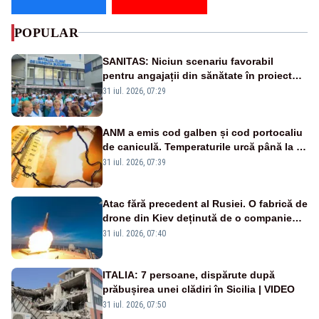
POPULAR
SANITAS: Niciun scenariu favorabil
pentru angajații din sănătate în proiectul
Legii salarizării
31 iul. 2026, 07:29
ANM a emis cod galben și cod portocaliu
de caniculă. Temperaturile urcă până la 38
de grade, iar nopțile devin tropicale
31 iul. 2026, 07:39
Atac fără precedent al Rusiei. O fabrică de
drone din Kiev deținută de o companie
americană, distrusă de o rachetă
31 iul. 2026, 07:40
rusească
ITALIA: 7 persoane, dispărute după
prăbușirea unei clădiri în Sicilia | VIDEO
31 iul. 2026, 07:50