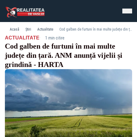
Acasă
Știri
Actualitate
Cod galben de furtuni în mai multe județe din țară. ANM anunță vijelii și grindină - HARTA
·
ACTUALITATE
1 min citire
Cod galben de furtuni în mai multe
județe din țară. ANM anunță vijelii și
grindină - HARTA