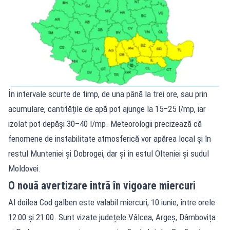
În intervale scurte de timp, de una până la trei ore, sau prin
acumulare, cantitățile de apă pot ajunge la 15–25 l/mp, iar
izolat pot depăși 30–40 l/mp. Meteorologii precizează că
fenomene de instabilitate atmosferică vor apărea local și în
restul Munteniei și Dobrogei, dar și în estul Olteniei și sudul
Moldovei.
O nouă avertizare intră în vigoare miercuri
Al doilea Cod galben este valabil miercuri, 10 iunie, între orele
12:00 și 21:00. Sunt vizate județele Vâlcea, Argeș, Dâmbovița