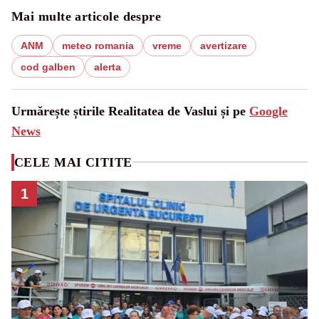
Mai multe articole despre
ANM
meteo romania
vreme
avertizare
cod galben
alerta
Urmărește știrile Realitatea de Vaslui și pe
Google
News
CELE MAI CITITE
1