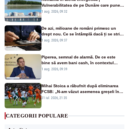
Vulnerabilitatea de pe Dunăre care pune
în pericol Centrala Cernavodă era
1 aug. 2026, 09:32
cunoscută de pe vremea lui Ceaușescu
De azi, milioane de români primesc un
drept nou. Ce se întâmplă dacă ți se strică
un produs
1 aug. 2026, 09:37
Piperea, semnal de alarmă. De ce este
bine să avem bani cash, în contextul
alertei energetice?
1 aug. 2026, 09:39
Mihai Stoica a răbufnit după eliminarea
FCSB: „N-am văzut asemenea greșeli în
190 de meciuri europene”
31 iul. 2026, 21:35
CATEGORII POPULARE