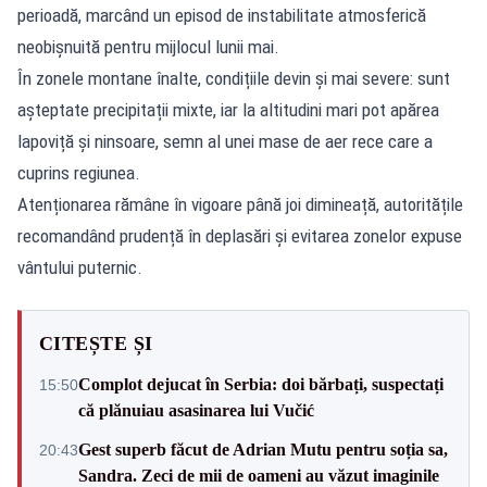
perioadă, marcând un episod de instabilitate atmosferică
neobișnuită pentru mijlocul lunii mai.
În zonele montane înalte, condițiile devin și mai severe: sunt
așteptate precipitații mixte, iar la altitudini mari pot apărea
lapoviță și ninsoare, semn al unei mase de aer rece care a
cuprins regiunea.
Atenționarea rămâne în vigoare până joi dimineață, autoritățile
recomandând prudență în deplasări și evitarea zonelor expuse
vântului puternic.
CITEȘTE ȘI
Complot dejucat în Serbia: doi bărbați, suspectați
15:50
că plănuiau asasinarea lui Vučić
Gest superb făcut de Adrian Mutu pentru soția sa,
20:43
Sandra. Zeci de mii de oameni au văzut imaginile