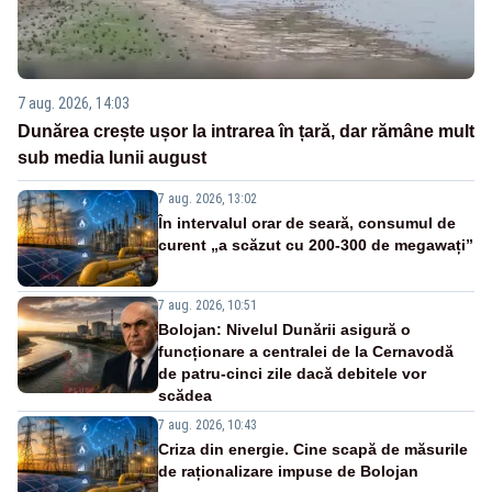
7 aug. 2026, 14:03
Dunărea crește ușor la intrarea în țară, dar rămâne mult
sub media lunii august
7 aug. 2026, 13:02
În intervalul orar de seară, consumul de
curent „a scăzut cu 200-300 de megawați”
7 aug. 2026, 10:51
Bolojan: Nivelul Dunării asigură o
funcționare a centralei de la Cernavodă
de patru-cinci zile dacă debitele vor
scădea
7 aug. 2026, 10:43
Criza din energie. Cine scapă de măsurile
de raționalizare impuse de Bolojan