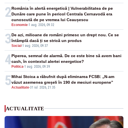
2
România în alertă energetică | Vulnerabilitatea de pe
Dunăre care pune în pericol Centrala Cernavodă era
cunoscută de pe vremea lui Ceaușescu
Economie
-
1 aug. 2026, 09:32
3
De azi, milioane de români primesc un drept nou. Ce se
întâmplă dacă ți se strică un produs
Social
-
1 aug. 2026, 09:37
4
Piperea, semnal de alarmă. De ce este bine să avem bani
cash, în contextul alertei energetice?
Politica
-
1 aug. 2026, 09:39
5
Mihai Stoica a răbufnit după eliminarea FCSB: „N-am
văzut asemenea greșeli în 190 de meciuri europene”
Actualitate
-
31 iul. 2026, 21:35
ACTUALITATE