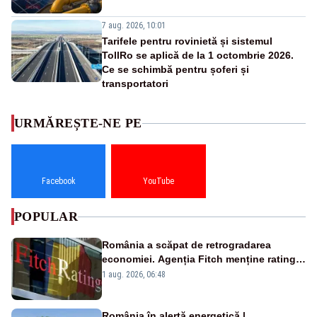
7 aug. 2026, 10:01
Tarifele pentru rovinietă și sistemul
TollRo se aplică de la 1 octombrie 2026.
Ce se schimbă pentru șoferi și
transportatori
URMĂREȘTE-NE PE
Facebook
YouTube
POPULAR
România a scăpat de retrogradarea
economiei. Agenția Fitch menține ratingul
„BBB-” cu perspectivă negativă
1 aug. 2026, 06:48
România în alertă energetică |