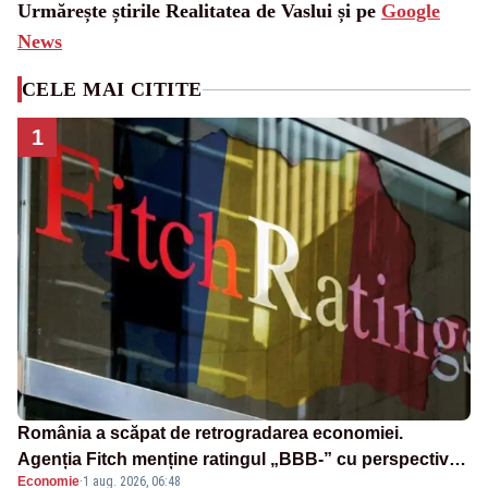
Urmărește știrile Realitatea de Vaslui și pe
Google
News
CELE MAI CITITE
1
România a scăpat de retrogradarea economiei.
Agenția Fitch menține ratingul „BBB-” cu perspectivă
Economie
·
1 aug. 2026, 06:48
negativă