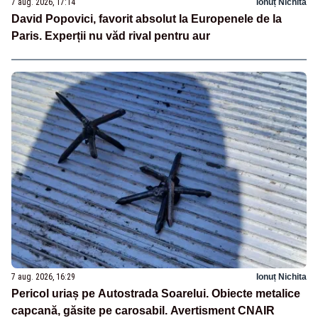
7 aug. 2026, 17:14
Ionuț Nichita
David Popovici, favorit absolut la Europenele de la
Paris. Experții nu văd rival pentru aur
7 aug. 2026, 16:29
Ionuț Nichita
Pericol uriaș pe Autostrada Soarelui. Obiecte metalice
capcană, găsite pe carosabil. Avertisment CNAIR