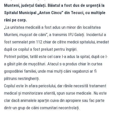
Munteni, județul Galați. Băiatul a fost dus de urgență la
Spitalul Municipal „Anton Cincu” din Tecuci, cu multiple
răni pe corp.
„La unitatea medicală a fost adus un minor din localitatea
Munteni, muşcat de câini”, a transmis IPJ Galați. Incidentul a
fost semnalat prin 112 chiar de către medicii spitalului, imediat
după ce copilul a fost preluat pentru îngrijiri.
Potrivit poliției, tatăl este cel care l-a adus la spital, după ce l-
a găsit plin de mușcături. Atacul s-a produs chiar în curtea
gospodăriei familiei, unde mai mulți câini vagabonzi ar fi
pătruns nestingheriți.
Copilul este în afara pericolului, dar rănile necesită tratament
medical și monitorizare atentă, spun surse medicale. Nu este
clar dacă animalele aparțin cuiva din apropiere sau fac parte
dintr-un grup de câini comunitari necontrolați.