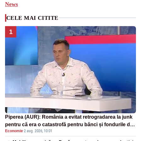
News
CELE MAI CITITE
1
Piperea (AUR): România a evitat retrogradarea la junk
pentru că era o catastrofă pentru bănci și fondurile de
Economie
·
2 aug. 2026, 10:01
pensii