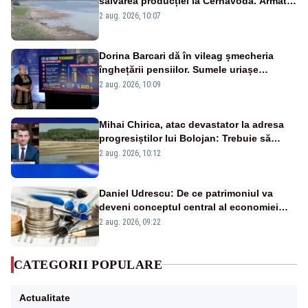
salvarea producției la Cernavodă. Armata
va detona o stâncă și va devia apa
2 aug. 2026, 10:07
fluviului - IMAGINI AERIENE
Dorina Barcari dă în vileag șmecheria
înghețării pensiilor. Sumele uriașe
pierdute de fiecare român
2 aug. 2026, 10:09
Mihai Chirica, atac devastator la adresa
progresiștilor lui Bolojan: Trebuie să
protejăm și natura, dar nu șținem omaneii
2 aug. 2026, 10:12
în stare permanentă de alertă
Daniel Udrescu: De ce patrimoniul va
deveni conceptul central al economiei
viitoare?
2 aug. 2026, 09:22
CATEGORII POPULARE
Actualitate