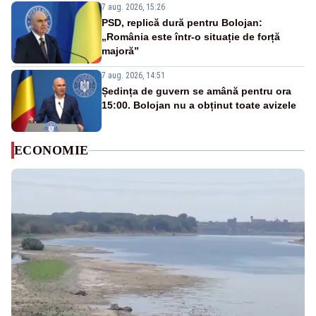
7 aug. 2026, 15:26
PSD, replică dură pentru Bolojan:
„România este într-o situație de forță
majoră”
7 aug. 2026, 14:51
Ședința de guvern se amână pentru ora
15:00. Bolojan nu a obținut toate avizele
ECONOMIE