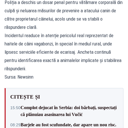
Poliția a deschis un dosar penal pentru vătămare corporală din
culpă și neluarea măsurilor de prevenire a atacului canin de
către proprietarul câinelui, acolo unde se va stabili o
răspundere clară.
Incidentul readuce în atenție pericolul real reprezentat de
haitele de câini vagabonzi, în special în mediul rural, unde
lipsesc serviciile eficiente de ecarisaj. Ancheta continuă
pentru identificarea exactă a animalelor implicate și stabilirea
răspunderii.
Sursa: Newsinn
CITEȘTE ȘI
Complot dejucat în Serbia: doi bărbați, suspectați
15:50
că plănuiau asasinarea lui Vučić
Barjele au fost scufundate, dar apare un nou risc.
08:29