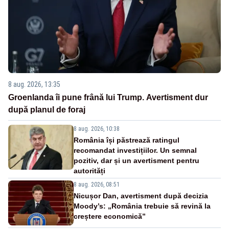
8 aug. 2026, 13:35
Groenlanda îi pune frână lui Trump. Avertisment dur
după planul de foraj
8 aug. 2026, 10:38
România își păstrează ratingul
recomandat investițiilor. Un semnal
pozitiv, dar și un avertisment pentru
autorități
8 aug. 2026, 08:51
Nicușor Dan, avertisment după decizia
Moody’s: „România trebuie să revină la
creștere economică”