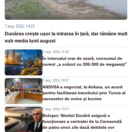
7 aug. 2026, 14:03
Dunărea crește ușor la intrarea în țară, dar rămâne mult
sub media lunii august
7 aug. 2026, 13:02
În intervalul orar de seară, consumul de
curent „a scăzut cu 200-300 de megawați”
7 aug. 2026, 10:57
ANSVSA a negociat, la Ankara, un acord
pentru facilitarea tranzitului prin Turcia al
carcaselor de ovine și bovine
7 aug. 2026, 10:51
Bolojan: Nivelul Dunării asigură o
funcționare a centralei de la Cernavodă
de patru-cinci zile dacă debitele vor