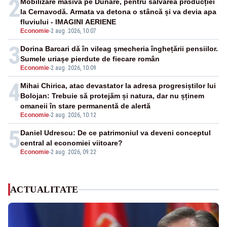
2
Mobilizare masivă pe Dunăre, pentru salvarea producției
la Cernavodă. Armata va detona o stâncă și va devia apa
fluviului - IMAGINI AERIENE
Economie
-
2 aug. 2026, 10:07
3
Dorina Barcari dă în vileag șmecheria înghețării pensiilor.
Sumele uriașe pierdute de fiecare român
Economie
-
2 aug. 2026, 10:09
4
Mihai Chirica, atac devastator la adresa progresiștilor lui
Bolojan: Trebuie să protejăm și natura, dar nu șținem
omaneii în stare permanentă de alertă
Economie
-
2 aug. 2026, 10:12
5
Daniel Udrescu: De ce patrimoniul va deveni conceptul
central al economiei viitoare?
Economie
-
2 aug. 2026, 09:22
ACTUALITATE