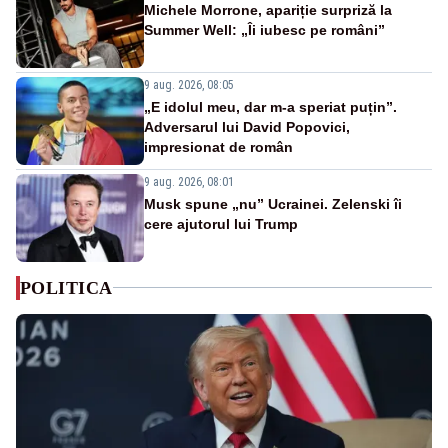
Michele Morrone, apariție surpriză la
Summer Well: „Îi iubesc pe români”
9 aug. 2026, 08:05
„E idolul meu, dar m-a speriat puțin”.
Adversarul lui David Popovici,
impresionat de român
9 aug. 2026, 08:01
Musk spune „nu” Ucrainei. Zelenski îi
cere ajutorul lui Trump
POLITICA