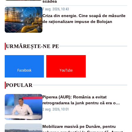
scădea
7 aug. 2026, 10:43
Criza din energie. Cine scapă de măsurile
de raționalizare impuse de Bolojan
URMĂREȘTE-NE PE
Facebook
YouTube
POPULAR
Piperea (AUR): România a evitat
retrogradarea la junk pentru că era o
catastrofă pentru bănci și fondurile de
2 aug. 2026, 10:01
pensii
Mobilizare masivă pe Dunăre, pentru