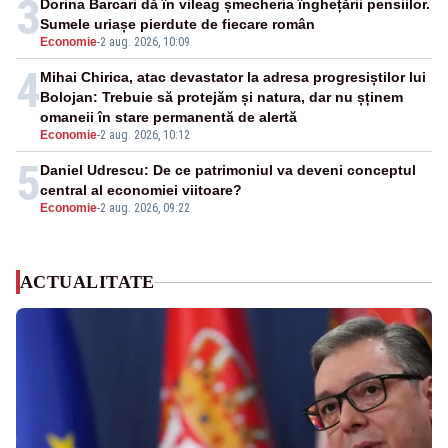
3
Dorina Barcari dă în vileag șmecheria înghețării pensiilor.
Sumele uriașe pierdute de fiecare român
Economie
-
2 aug. 2026, 10:09
4
Mihai Chirica, atac devastator la adresa progresiștilor lui
Bolojan: Trebuie să protejăm și natura, dar nu șținem
omaneii în stare permanentă de alertă
Economie
-
2 aug. 2026, 10:12
5
Daniel Udrescu: De ce patrimoniul va deveni conceptul
central al economiei viitoare?
Economie
-
2 aug. 2026, 09:22
ACTUALITATE