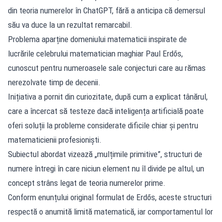
din teoria numerelor în ChatGPT, fără a anticipa că demersul
său va duce la un rezultat remarcabil.
Problema aparține domeniului matematicii inspirate de
lucrările celebrului matematician maghiar Paul Erdős,
cunoscut pentru numeroasele sale conjecturi care au rămas
nerezolvate timp de decenii.
Inițiativa a pornit din curiozitate, după cum a explicat tânărul,
care a încercat să testeze dacă inteligența artificială poate
oferi soluții la probleme considerate dificile chiar și pentru
matematicienii profesioniști.
Subiectul abordat vizează „mulțimile primitive”, structuri de
numere întregi în care niciun element nu îl divide pe altul, un
concept strâns legat de teoria numerelor prime.
Conform enunțului original formulat de Erdős, aceste structuri
respectă o anumită limită matematică, iar comportamentul lor