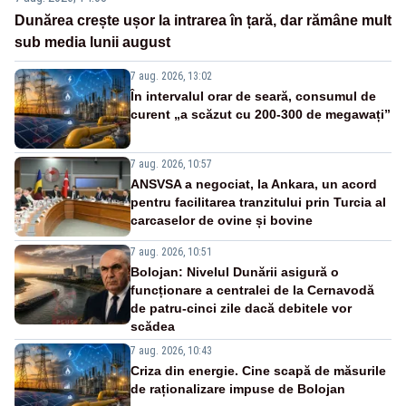
Dunărea crește ușor la intrarea în țară, dar rămâne mult
sub media lunii august
7 aug. 2026, 13:02
În intervalul orar de seară, consumul de
curent „a scăzut cu 200-300 de megawați”
7 aug. 2026, 10:57
ANSVSA a negociat, la Ankara, un acord
pentru facilitarea tranzitului prin Turcia al
carcaselor de ovine și bovine
7 aug. 2026, 10:51
Bolojan: Nivelul Dunării asigură o
funcționare a centralei de la Cernavodă
de patru-cinci zile dacă debitele vor
scădea
7 aug. 2026, 10:43
Criza din energie. Cine scapă de măsurile
de raționalizare impuse de Bolojan