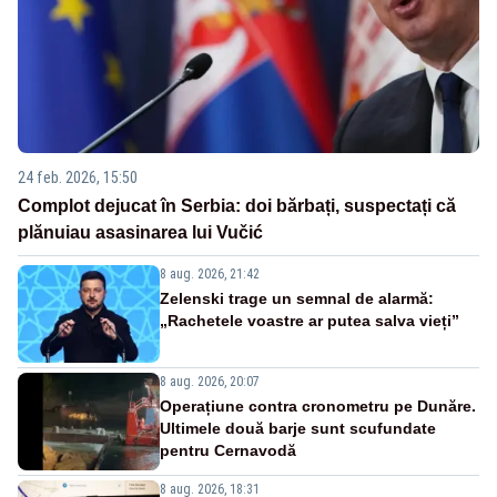
24 feb. 2026, 15:50
Complot dejucat în Serbia: doi bărbați, suspectați că
plănuiau asasinarea lui Vučić
8 aug. 2026, 21:42
Zelenski trage un semnal de alarmă:
„Rachetele voastre ar putea salva vieți”
8 aug. 2026, 20:07
Operațiune contra cronometru pe Dunăre.
Ultimele două barje sunt scufundate
pentru Cernavodă
8 aug. 2026, 18:31