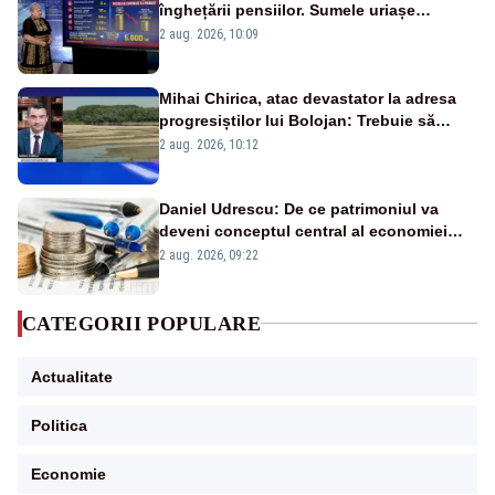
înghețării pensiilor. Sumele uriașe
pierdute de fiecare român
2 aug. 2026, 10:09
Mihai Chirica, atac devastator la adresa
progresiștilor lui Bolojan: Trebuie să
protejăm și natura, dar nu șținem omaneii
2 aug. 2026, 10:12
în stare permanentă de alertă
Daniel Udrescu: De ce patrimoniul va
deveni conceptul central al economiei
viitoare?
2 aug. 2026, 09:22
CATEGORII POPULARE
Actualitate
Politica
Economie