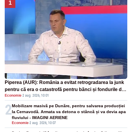
1
Piperea (AUR): România a evitat retrogradarea la junk
pentru că era o catastrofă pentru bănci și fondurile de
Economie
·
2 aug. 2026, 10:01
pensii
2
Mobilizare masivă pe Dunăre, pentru salvarea producției
la Cernavodă. Armata va detona o stâncă și va devia apa
fluviului - IMAGINI AERIENE
Economie
-
2 aug. 2026, 10:07