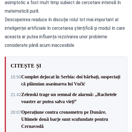
asimptotic a fost mult timp subiect de cercetare intensă în
matematică pură.
Descoperirea readuce în discuție rolul tot mai important al
inteligenței artificiale în cercetarea științifică și modul în care
aceasta ar putea influența rezolvarea unor probleme
considerate până acum inaccesibile.
CITEȘTE ȘI
Complot dejucat în Serbia: doi bărbați, suspectați
15:50
că plănuiau asasinarea lui Vučić
Zelenski trage un semnal de alarmă: „Rachetele
21:42
voastre ar putea salva vieți”
Operațiune contra cronometru pe Dunăre.
20:07
Ultimele două barje sunt scufundate pentru
Cernavodă