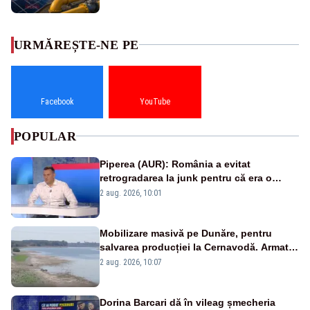
URMĂREȘTE-NE PE
Facebook
YouTube
POPULAR
Piperea (AUR): România a evitat
retrogradarea la junk pentru că era o
catastrofă pentru bănci și fondurile de
2 aug. 2026, 10:01
pensii
Mobilizare masivă pe Dunăre, pentru
salvarea producției la Cernavodă. Armata
va detona o stâncă și va devia apa
2 aug. 2026, 10:07
fluviului - IMAGINI AERIENE
Dorina Barcari dă în vileag șmecheria