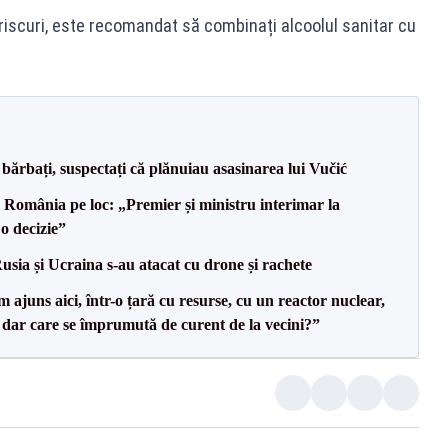
riscuri, este recomandat să combinați alcoolul sanitar cu
bărbați, suspectați că plănuiau asasinarea lui Vučić
e România pe loc: „Premier și ministru interimar la
o decizie”
usia și Ucraina s-au atacat cu drone și rachete
uns aici, într-o țară cu resurse, cu un reactor nuclear,
, dar care se împrumută de curent de la vecini?”