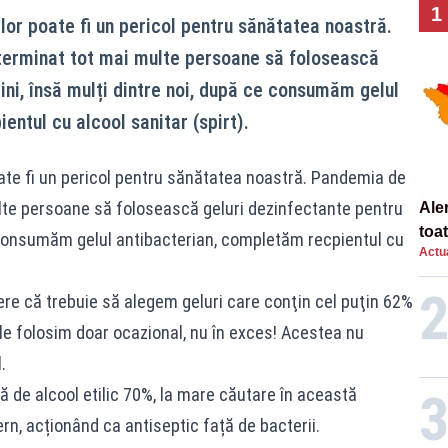
1
lor poate fi un pericol pentru sănătatea noastră.
erminat tot mai multe persoane să folosească
ini, însă mulți dintre noi, după ce consumăm gelul
ntul cu alcool sanitar (spirt).
ate fi un pericol pentru sănătatea noastră. Pandemia de
lte persoane să folosească geluri dezinfectante pentru
Ale
toa
e consumăm gelul antibacterian, completăm recpientul cu
Actua
ărere că trebuie să alegem geluri care conţin cel puţin 62%
 le folosim doar ocazional, nu în exces! Acestea nu
.
ză de alcool etilic 70%, la mare căutare în această
rn, acționând ca antiseptic față de bacterii.