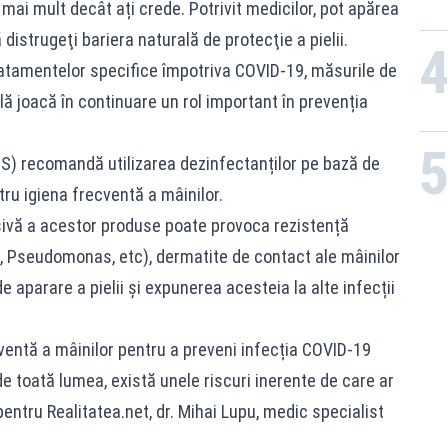
mai mult decât ați crede. Potrivit medicilor, pot apărea
 distrugeţi bariera naturală de protecţie a pielii.
 tratamentelor specifice împotriva COVID-19, măsurile de
lă joacă în continuare un rol important în prevenția
S) recomandă utilizarea dezinfectanților pe bază de
ntru igiena frecventă a mâinilor.
esivă a acestor produse poate provoca rezistență
, Pseudomonas, etc), dermatite de contact ale mâinilor
 de aparare a pielii și expunerea acesteia la alte infecții
ventă a mâinilor pentru a preveni infecția COVID-19
de toată lumea, există unele riscuri inerente de care ar
 pentru Realitatea.net, dr. Mihai Lupu, medic specialist