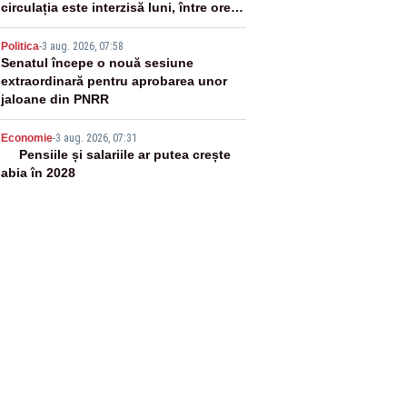
circulația este interzisă luni, între orele
12:00 și 20:00
4
Politica
-
3 aug. 2026, 07:58
Senatul începe o nouă sesiune
extraordinară pentru aprobarea unor
jaloane din PNRR
5
Economie
-
3 aug. 2026, 07:31
Pensiile și salariile ar putea crește
abia în 2028