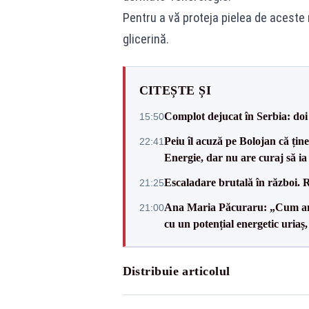
Pentru a vă proteja pielea de aceste 
glicerină.
CITEȘTE ȘI
Complot dejucat în Serbia: doi 
15:50
Peiu îl acuză pe Bolojan că țin
22:41
Energie, dar nu are curaj să ia 
Escaladare brutală în război. R
21:25
Ana Maria Păcuraru: „Cum am aj
21:00
cu un potențial energetic uriaș
Distribuie articolul