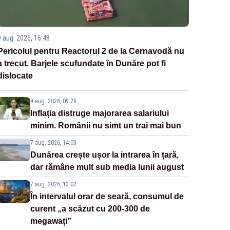
9 aug. 2026, 16:48
Pericolul pentru Reactorul 2 de la Cernavodă nu
a trecut. Barjele scufundate în Dunăre pot fi
dislocate
9 aug. 2026, 09:28
Inflația distruge majorarea salariului
minim. Românii nu simt un trai mai bun
7 aug. 2026, 14:03
Dunărea crește ușor la intrarea în țară,
dar rămâne mult sub media lunii august
7 aug. 2026, 13:02
În intervalul orar de seară, consumul de
curent „a scăzut cu 200-300 de
megawați”