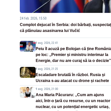
24 feb. 2026, 15:50
Complot dejucat în Serbia: doi bărbați, suspectaț
că plănuiau asasinarea lui Vučić
9 aug. 2026, 22:41
Peiu îl acuză pe Bolojan că ține Români
pe loc: „Premier și ministru interimar la
Energie, dar nu are curaj să ia o decizie”
9 aug. 2026, 21:25
Escaladare brutală în război. Rusia și
Ucraina s-au atacat cu drone și rachete
9 aug. 2026, 21:00
Ana Maria Păcuraru: „Cum am ajuns
aici, într-o țară cu resurse, cu un reactor
nuclear, cu un potențial energetic uriaș,