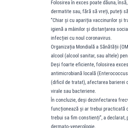
Folosirea în exces poate dăuna, însă, 
dermatite sau, fără să vreți, puteți să
”Chiar și cu apariția vaccinurilor și
igienă a mâinilor și distanțarea socia
infecției cu noul coronavirus.
Organizația Mondială a Sănătății (OM
alcool (alcool sanitar, sau altele) pe
Deși foarte eficiente, folosirea exc
antimicrobiană locală (Enterococcus
(dificil de tratat), afectarea barierei
virale sau bacteriene.
În concluzie, deși dezinfectarea frec
funcționează și ar trebui practicată 
trebui sa fim constienți”, a declarat,
dermato-venerologie.