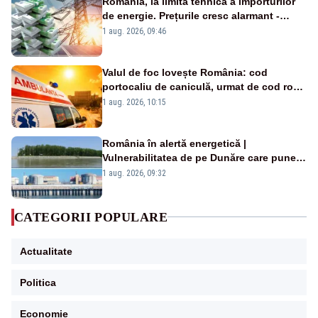
România, la limita tehnică a importurilor
de energie. Prețurile cresc alarmant -
Analiză Realitatea Plus
1 aug. 2026, 09:46
Valul de foc lovește România: cod
portocaliu de caniculă, urmat de cod roșu
duminică. Temperaturile urcă spre 40°C
1 aug. 2026, 10:15
România în alertă energetică |
Vulnerabilitatea de pe Dunăre care pune
în pericol Centrala Cernavodă era
1 aug. 2026, 09:32
cunoscută de pe vremea lui Ceaușescu
CATEGORII POPULARE
Actualitate
Politica
Economie