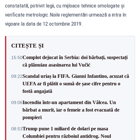
constatată, potrivit legii, cu mijloace tehnice omologate și
verificate metrologic.Noile reglementări urmează a intra în
vigoare la data de 12 octombrie 2019.
CITEȘTE ȘI
Complot dejucat în Serbia: doi bărbați, suspectați
15:50
că plănuiau asasinarea lui Vučić
Scandal uriaș la FIFA. Gianni Infantino, acuzat că
09:22
UEFA ar fi plătit o sumă de șase cifre pentru o
fostă angajată
Incendiu într-un apartament din Vâlcea. Un
09:06
bărbat a murit, iar o femeie a fost evacuată de
pompieri
Trump pune 1 miliard de dolari pe masa
08:53
Columbiei pentru războiul antidrog. Noul