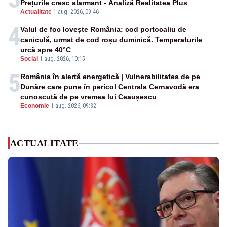
Prețurile cresc alarmant - Analiză Realitatea Plus
Actualitate
-
1 aug. 2026, 09:46
4
Valul de foc lovește România: cod portocaliu de
caniculă, urmat de cod roșu duminică. Temperaturile
urcă spre 40°C
Social
-
1 aug. 2026, 10:15
5
România în alertă energetică | Vulnerabilitatea de pe
Dunăre care pune în pericol Centrala Cernavodă era
cunoscută de pe vremea lui Ceaușescu
Economie
-
1 aug. 2026, 09:32
ACTUALITATE