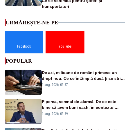
Ce se schimbă pentru șoferi și
transportatori
URMĂREȘTE-NE PE
Facebook
YouTube
POPULAR
De azi, milioane de români primesc un
drept nou. Ce se întâmplă dacă ți se strică
un produs
1 aug. 2026, 09:37
Piperea, semnal de alarmă. De ce este
bine să avem bani cash, în contextul
alertei energetice?
1 aug. 2026, 09:39