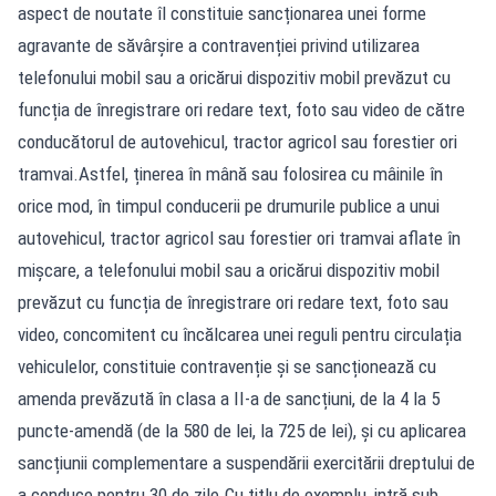
aspect de noutate îl constituie sancționarea unei forme
agravante de săvârșire a contravenției privind utilizarea
telefonului mobil sau a oricărui dispozitiv mobil prevăzut cu
funcția de înregistrare ori redare text, foto sau video de către
conducătorul de autovehicul, tractor agricol sau forestier ori
tramvai.Astfel, ținerea în mână sau folosirea cu mâinile în
orice mod, în timpul conducerii pe drumurile publice a unui
autovehicul, tractor agricol sau forestier ori tramvai aflate în
mișcare, a telefonului mobil sau a oricărui dispozitiv mobil
prevăzut cu funcția de înregistrare ori redare text, foto sau
video, concomitent cu încălcarea unei reguli pentru circulația
vehiculelor, constituie contravenție și se sancționează cu
amenda prevăzută în clasa a II-a de sancțiuni, de la 4 la 5
puncte-amendă (de la 580 de lei, la 725 de lei), și cu aplicarea
sancțiunii complementare a suspendării exercitării dreptului de
a conduce pentru 30 de zile.Cu titlu de exemplu, intră sub