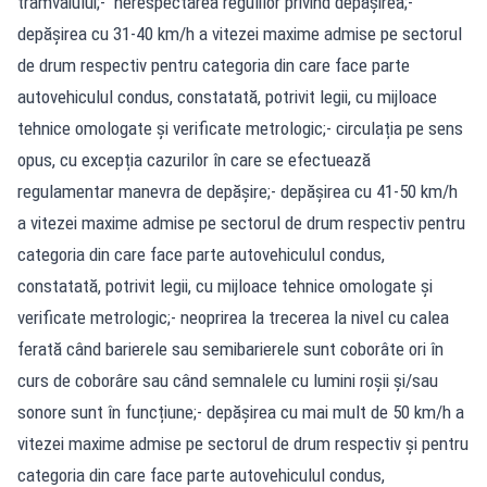
tramvaiului;- nerespectarea regulilor privind depășirea;-
depășirea cu 31-40 km/h a vitezei maxime admise pe sectorul
de drum respectiv pentru categoria din care face parte
autovehiculul condus, constatată, potrivit legii, cu mijloace
tehnice omologate și verificate metrologic;- circulația pe sens
opus, cu excepția cazurilor în care se efectuează
regulamentar manevra de depășire;- depășirea cu 41-50 km/h
a vitezei maxime admise pe sectorul de drum respectiv pentru
categoria din care face parte autovehiculul condus,
constatată, potrivit legii, cu mijloace tehnice omologate și
verificate metrologic;- neoprirea la trecerea la nivel cu calea
ferată când barierele sau semibarierele sunt coborâte ori în
curs de coborâre sau când semnalele cu lumini roșii și/sau
sonore sunt în funcțiune;- depășirea cu mai mult de 50 km/h a
vitezei maxime admise pe sectorul de drum respectiv și pentru
categoria din care face parte autovehiculul condus,