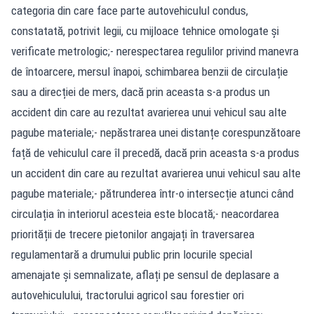
categoria din care face parte autovehiculul condus,
constatată, potrivit legii, cu mijloace tehnice omologate și
verificate metrologic;- nerespectarea regulilor privind manevra
de întoarcere, mersul înapoi, schimbarea benzii de circulație
sau a direcției de mers, dacă prin aceasta s-a produs un
accident din care au rezultat avarierea unui vehicul sau alte
pagube materiale;- nepăstrarea unei distanțe corespunzătoare
față de vehiculul care îl precedă, dacă prin aceasta s-a produs
un accident din care au rezultat avarierea unui vehicul sau alte
pagube materiale;- pătrunderea într-o intersecție atunci când
circulația în interiorul acesteia este blocată;- neacordarea
priorității de trecere pietonilor angajați în traversarea
regulamentară a drumului public prin locurile special
amenajate și semnalizate, aflați pe sensul de deplasare a
autovehiculului, tractorului agricol sau forestier ori