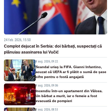
24 feb. 2026, 15:50
Complot dejucat în Serbia: doi bărbați, suspectați că
plănuiau asasinarea lui Vučić
8 aug. 2026, 09:22
Scandal uriaș la FIFA. Gianni Infantino,
acuzat că UEFA ar fi plătit o sumă de șase
cifre pentru o fostă angajată
8 aug. 2026, 09:06
Incendiu într-un apartament din Vâlcea.
Un bărbat a murit, iar o femeie a fost
evacuată de pompieri
8 aug. 2026, 08:53