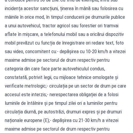
incidența acestor sancțiuni, ținerea în mână sau folosirea cu
mâinile în orice mod, în timpul conducerii pe drumurile publice
a unui autovehicul, tractor agricol sau forestier ori tramvai
aflate în mișcare, a telefonului mobil sau a oricărui dispozitiv
mobil prevăzut cu funcția de înregistrare ori redare text, foto
sau video, concomitent cu:- depășirea cu 10-20 km/h a vitezei
maxime admise pe sectorul de drum respectiv pentru
categoria din care face parte autovehiculul condus,
constatată, potrivit legii, cu mijloace tehnice omologate și
verificate metrologic;- circulația pe un sector de drum pe care
accesul este interzis;- nerespectarea obligației de a folosi
luminile de întâlnire și pe timpul zilei ori a luminilor pentru
circulația diurnă, pe autostrăzi, drumuri expres și pe drumuri
naționale europene (E);- depășirea cu 21-30 km/h a vitezei
maxime admise pe sectorul de drum respectiv pentru