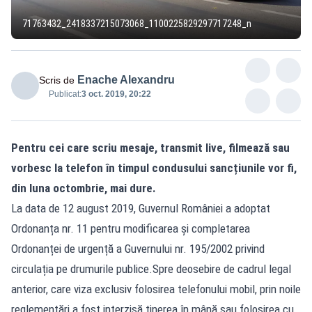
71763432_2418337215073068_1100225829297717248_n
Enache Alexandru
Scris de
Publicat:
3 oct. 2019, 20:22
Pentru cei care scriu mesaje, transmit live, filmează sau
vorbesc la telefon în timpul condusului sancțiunile vor fi,
din luna octombrie, mai dure.
La data de 12 august 2019, Guvernul României a adoptat
Ordonanța nr. 11 pentru modificarea și completarea
Ordonanței de urgență a Guvernului nr. 195/2002 privind
circulația pe drumurile publice.Spre deosebire de cadrul legal
anterior, care viza exclusiv folosirea telefonului mobil, prin noile
reglementări a fost interzisă ținerea în mână sau folosirea cu