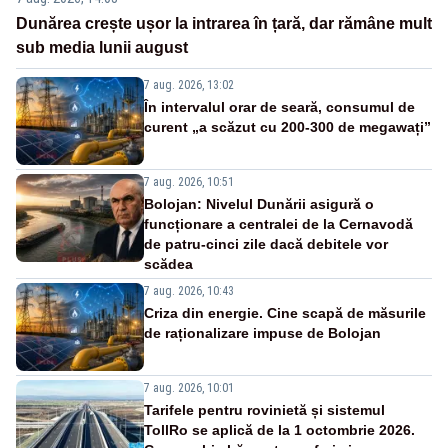
Dunărea crește ușor la intrarea în țară, dar rămâne mult
sub media lunii august
7 aug. 2026, 13:02
În intervalul orar de seară, consumul de
curent „a scăzut cu 200-300 de megawați”
7 aug. 2026, 10:51
Bolojan: Nivelul Dunării asigură o
funcționare a centralei de la Cernavodă
de patru-cinci zile dacă debitele vor
scădea
7 aug. 2026, 10:43
Criza din energie. Cine scapă de măsurile
de raționalizare impuse de Bolojan
7 aug. 2026, 10:01
Tarifele pentru rovinietă și sistemul
TollRo se aplică de la 1 octombrie 2026.