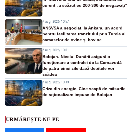
curent „a scăzut cu 200-300 de megawați”
7 aug. 2026, 10:57
ANSVSA a negociat, la Ankara, un acord
pentru facilitarea tranzitului prin Turcia al
carcaselor de ovine și bovine
7 aug. 2026, 10:51
Bolojan: Nivelul Dunării asigură o
funcționare a centralei de la Cernavodă
de patru-cinci zile dacă debitele vor
scădea
7 aug. 2026, 10:43
Criza din energie. Cine scapă de măsurile
de raționalizare impuse de Bolojan
URMĂREȘTE-NE PE