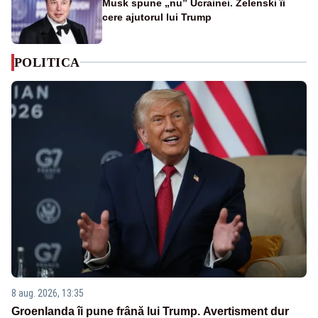
Musk spune „nu” Ucrainei. Zelenski îi
cere ajutorul lui Trump
POLITICA
8 aug. 2026, 13:35
Groenlanda îi pune frână lui Trump. Avertisment dur