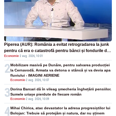
Piperea (AUR): România a evitat retrogradarea la junk
pentru că era o catastrofă pentru bănci și fondurile de
Economie
·
2 aug. 2026, 10:01
pensii
2
Mobilizare masivă pe Dunăre, pentru salvarea producției
la Cernavodă. Armata va detona o stâncă și va devia apa
fluviului - IMAGINI AERIENE
Economie
-
2 aug. 2026, 10:07
3
Dorina Barcari dă în vileag șmecheria înghețării pensiilor.
Sumele uriașe pierdute de fiecare român
Economie
-
2 aug. 2026, 10:09
4
Mihai Chirica, atac devastator la adresa progresiștilor lui
Bolojan: Trebuie să protejăm și natura, dar nu șținem