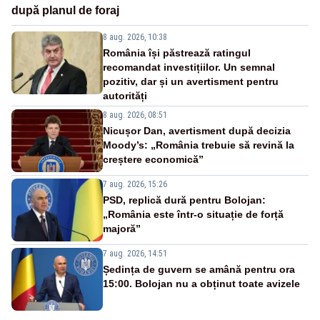
după planul de foraj
8 aug. 2026, 10:38
România își păstrează ratingul
recomandat investițiilor. Un semnal
pozitiv, dar și un avertisment pentru
autorități
8 aug. 2026, 08:51
Nicușor Dan, avertisment după decizia
Moody’s: „România trebuie să revină la
creștere economică”
7 aug. 2026, 15:26
PSD, replică dură pentru Bolojan:
„România este într-o situație de forță
majoră”
7 aug. 2026, 14:51
Ședința de guvern se amână pentru ora
15:00. Bolojan nu a obținut toate avizele