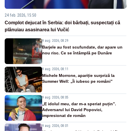
24 feb. 2026, 15:50
Complot dejucat în Serbia: doi bărbați, suspectați că
plănuiau asasinarea lui Vučić
9 aug. 2026, 08:29
Barjele au fost scufundate, dar apare un
nou risc. Ce se întâmplă pe Dunăre
9 aug. 2026, 08:11
Michele Morrone, apariție surpriză la
Summer Well: „Îi iubesc pe români”
9 aug. 2026, 08:05
„E idolul meu, dar m-a speriat puțin”.
Adversarul lui David Popovici,
impresionat de român
9 aug. 2026, 08:01