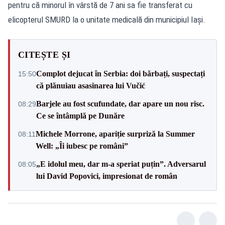
pentru că minorul în vârstă de 7 ani sa fie transferat cu
elicopterul SMURD la o unitate medicală din municipiul Iași.
CITEȘTE ȘI
Complot dejucat în Serbia: doi bărbați, suspectați
15:50
că plănuiau asasinarea lui Vučić
Barjele au fost scufundate, dar apare un nou risc.
08:29
Ce se întâmplă pe Dunăre
Michele Morrone, apariție surpriză la Summer
08:11
Well: „Îi iubesc pe români”
„E idolul meu, dar m-a speriat puțin”. Adversarul
08:05
lui David Popovici, impresionat de român