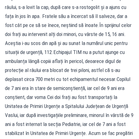
râului, s-a lovit la cap, după care s-a rostogolit și a ajuns cu
fața în jos în apa. Fratele său a încercat să îl salveze, dar a
fost cât pe ce să se înece, neștiind să înoate.În sprijinul celor
doi frați au intervenit alți doi minori, cu vârste de 15, 16 ani.
Aceștia i-au scos din apă și au sunat la numărul unic pentru
situații de urgență, 112.Echipajul TIM nu a putut ajunge cu
ambulanța lângă copiii aflați în pericol, deoarece digul de
protecție al râului era blocat de trei piloni, astfel că s-au
deplasat circa 700 metri cu tot echipamentul necesar.Copilul
de 7 ani era în stare de semiconștiență, iar cel de 9 ani era
conștient, dar voma.Cei doi frați au fost transportați la
Unitatea de Primiri Urgențe a Spitalului Județean de Urgență
Vaslui, iar după investigațiile preliminare, minorul în vârstă de 9
ani a fost internat la secția Pediatrie, iar cel de 7 ani a fost
stabilizat în Unitatea de Primiri Urgențe. Acum se fac pregătiri