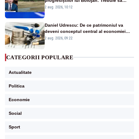
progresiștilor lui Bolojan: Trebuie să
protejăm și natura, dar nu șținem omaneii
2 aug. 2026, 10:12
în stare permanentă de alertă
Daniel Udrescu: De ce patrimoniul va
deveni conceptul central al economiei
viitoare?
2 aug. 2026, 09:22
CATEGORII POPULARE
Actualitate
Politica
Economie
Social
Sport