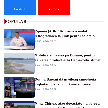
Facebook
YouTube
POPULAR
Piperea (AUR): România a evitat
retrogradarea la junk pentru că era o
catastrofă pentru bănci și fondurile de
2 aug. 2026, 10:01
pensii
Mobilizare masivă pe Dunăre, pentru
salvarea producției la Cernavodă. Armata
va detona o stâncă și va devia apa
2 aug. 2026, 10:07
fluviului - IMAGINI AERIENE
Dorina Barcari dă în vileag șmecheria
înghețării pensiilor. Sumele uriașe
pierdute de fiecare român
2 aug. 2026, 10:09
Mihai Chirica, atac devastator la adresa