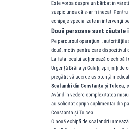
Este vorba despre un bărbat în vârst
suspiciunea că s-ar fi înecat. Pentru
echipaje specializate în intervenții p
Două persoane sunt căutate în
Pe parcursul operațiunii, autoritățil
două, motiv pentru care dispozitivul d
La fața locului acționează o echipă f
Urgență Brăila și Galați, sprijiniți d
pregătit să acorde asistență medical
Scafandri din Constanța și Tulcea, c
Având în vedere complexitatea misiuni
au solicitat sprijin suplimentar din p
Constanța și Tulcea.
O nouă echipă de scafandri urmează s