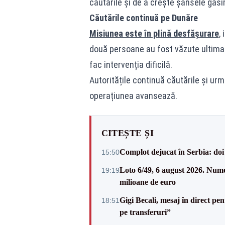
căutările și de a crește șansele găsi
Căutările continuă pe Dunăre
Misiunea este în plină desfășurare
,
două persoane au fost văzute ultima da
fac intervenția dificilă.
Autoritățile continuă căutările și u
operațiunea avansează.
CITEȘTE ȘI
Complot dejucat în Serbia: doi 
15:50
Loto 6/49, 6 august 2026. Nume
19:19
milioane de euro
Gigi Becali, mesaj în direct p
18:51
pe transferuri”