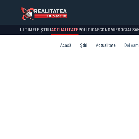
ULTIMELE ȘTIRI
ACTUALITATE
POLITICA
ECONOMIE
SOCIAL
SA
Acasă
Știri
Actualitate
Doi oame