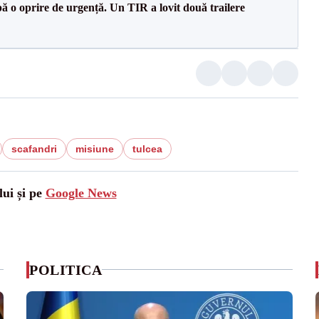
 o oprire de urgență. Un TIR a lovit două trailere
scafandri
misiune
tulcea
lui și pe
Google News
POLITICA