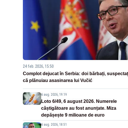
24 feb. 2026, 15:50
Complot dejucat în Serbia: doi bărbați, suspectaț
că plănuiau asasinarea lui Vučić
6 aug. 2026, 19:19
Loto 6/49, 6 august 2026. Numerele
câștigătoare au fost anunțate. Miza
depășește 9 milioane de euro
6 aug. 2026, 18:51