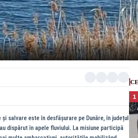
CE
1
și salvare este în desfășurare pe Dunăre, în județul
u dispărut în apele fluviului. La misiune participă
ai multe ambarcațiuni, autoritățile mobilizând