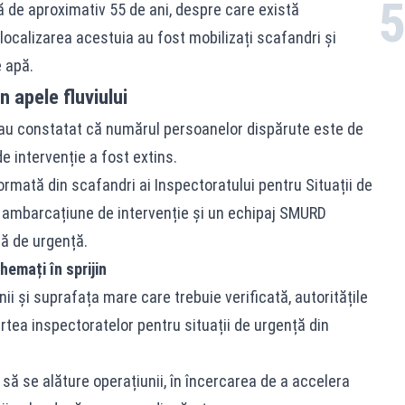
ă de aproximativ 55 de ani, despre care există
 localizarea acestuia au fost mobilizați scafandri și
e apă.
 apele fluviului
e au constatat că numărul persoanelor dispărute este de
e intervenție a fost extins.
ormată din scafandri ai Inspectoratului pentru Situații de
e o ambarcațiune de intervenție și un echipaj SMURD
ă de urgență.
hemați în sprijin
i și suprafața mare care trebuie verificată, autoritățile
artea inspectoratelor pentru situații de urgență din
ă se alăture operațiunii, în încercarea de a accelera