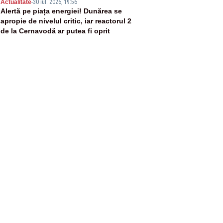
5
Actualitate
-
30 iul. 2026, 19:56
Alertă pe piața energiei! Dunărea se
apropie de nivelul critic, iar reactorul 2
de la Cernavodă ar putea fi oprit