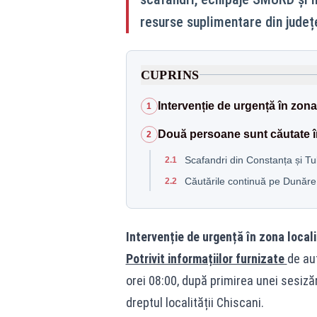
resurse suplimentare din județe
CUPRINS
Intervenție de urgență în zona 
1
Două persoane sunt căutate în
2
Scafandri din Constanța și Tul
2.1
Căutările continuă pe Dunăre
2.2
Intervenție de urgență în zona locali
Potrivit informațiilor furnizate
de aut
orei 08:00, după primirea unei sesizăr
dreptul localității Chiscani.