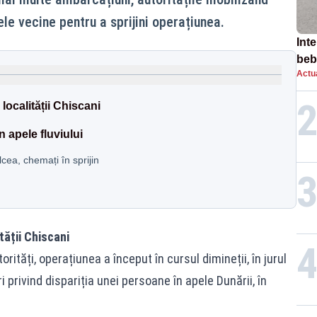
le vecine pentru a sprijini operațiunea.
Inte
beb
Actua
aut
localității Chiscani
 apele fluviului
cea, chemați în sprijin
tății Chiscani
orități, operațiunea a început în cursul dimineții, în jurul
i privind dispariția unei persoane în apele Dunării, în