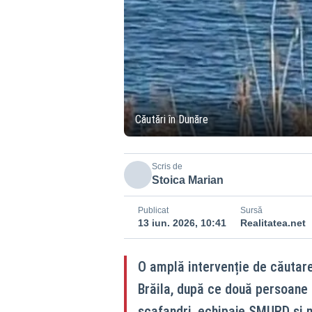
Căutări în Dunăre
Scris de
Stoica Marian
Publicat
Sursă
13 iun. 2026, 10:41
Realitatea.net
O amplă intervenție de căutare 
Brăila, după ce două persoane a
scafandri, echipaje SMURD și m