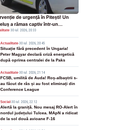
rvenție de urgență în Pitești! Un
eluș a rămas captiv într-un
litate
·
30 iul. 2026, 20:33
oturism din cauza unei defecțiuni
2
Actualitate
-
30 iul. 2026, 20:45
Situație fără precedent în Ungaria!
Peter Magyar declară criză energetică
după oprirea centralei de la Paks
3
Actualitate
-
30 iul. 2026, 21:14
FCSB, umilită de Auda! Roș-albaștrii s-
au făcut de râs și au fost eliminați din
Conference League
4
Social
-
30 iul. 2026, 22:12
Alertă la graniță. Nou mesaj RO-Alert în
nordul județului Tulcea. MApN a ridicat
de la sol două avioane F-16