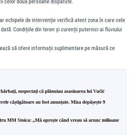
rii celor două persoane dispărute.
 iar echipele de intervenție verifică atent zona în care cele
tă. Condițiile din teren și curenții puternici ai fluviului
rmează să ofere informații suplimentare pe măsură ce
bărbați, suspectați că plănuiau asasinarea lui Vučić
rele câștigătoare au fost anunțate. Miza depășește 9
entru MM Stoica: „Mă oprește când vreau să arunc milioane