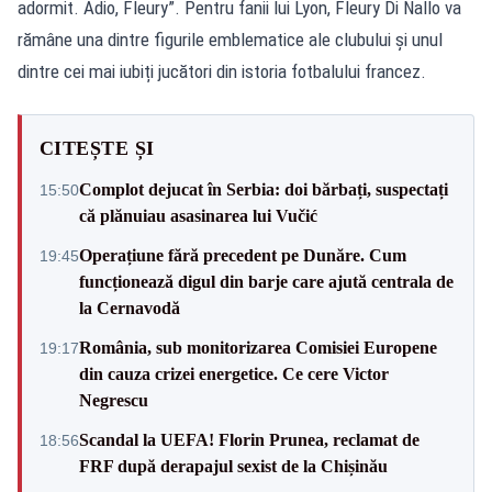
adormit. Adio, Fleury”. Pentru fanii lui Lyon, Fleury Di Nallo va
rămâne una dintre figurile emblematice ale clubului și unul
dintre cei mai iubiți jucători din istoria fotbalului francez.
CITEȘTE ȘI
Complot dejucat în Serbia: doi bărbați, suspectați
15:50
că plănuiau asasinarea lui Vučić
Operațiune fără precedent pe Dunăre. Cum
19:45
funcționează digul din barje care ajută centrala de
la Cernavodă
România, sub monitorizarea Comisiei Europene
19:17
din cauza crizei energetice. Ce cere Victor
Negrescu
Scandal la UEFA! Florin Prunea, reclamat de
18:56
FRF după derapajul sexist de la Chișinău