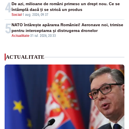
4
De azi, milioane de români primesc un drept nou. Ce se
întâmplă dacă ți se strică un produs
Social
-
1 aug. 2026, 09:37
5
NATO întărește apărarea României! Aeronave noi, trimise
pentru interceptarea și distrugerea dronelor
Actualitate
-
31 iul. 2026, 20:33
ACTUALITATE