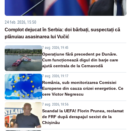
24 feb. 2026, 15:50
Complot dejucat în Serbia: doi bărbați, suspectați că
plănuiau asasinarea lui Vučić
7 aug. 2026, 19:45
Operațiune fără precedent pe Dunăre.
Cum funcționează digul din barje care
ajută centrala de la Cernavodă
7 aug. 2026, 19:17
România, sub monitorizarea Comisiei
Europene din cauza crizei energetice. Ce
cere Victor Negrescu
7 aug. 2026, 18:56
Scandal la UEFA! Florin Prunea, reclamat
de FRF după derapajul sexist de la
Chișinău