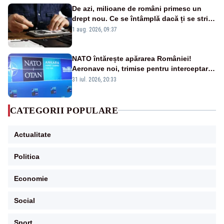
De azi, milioane de români primesc un
drept nou. Ce se întâmplă dacă ți se strică
un produs
1 aug. 2026, 09:37
NATO întărește apărarea României!
Aeronave noi, trimise pentru interceptarea
și distrugerea dronelor
31 iul. 2026, 20:33
CATEGORII POPULARE
Actualitate
Politica
Economie
Social
Sport