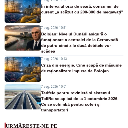
În intervalul orar de seară, consumul de
curent „a scăzut cu 200-300 de megawați”
7 aug. 2026, 10:51
Bolojan: Nivelul Dunării asigură o
funcționare a centralei de la Cernavodă
de patru-cinci zile dacă debitele vor
scădea
7 aug. 2026, 10:43
Criza din energie. Cine scapă de măsurile
de raționalizare impuse de Bolojan
7 aug. 2026, 10:01
Tarifele pentru rovinietă și sistemul
TollRo se aplică de la 1 octombrie 2026.
Ce se schimbă pentru șoferi și
transportatori
URMĂREȘTE-NE PE