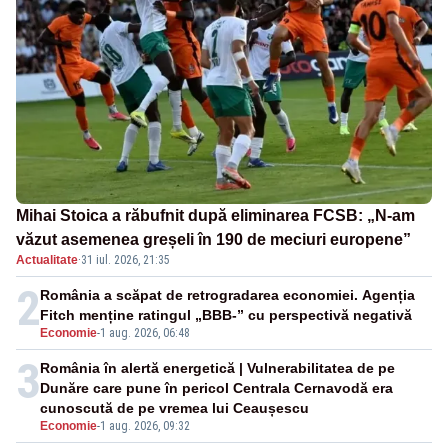
Mihai Stoica a răbufnit după eliminarea FCSB: „N-am
văzut asemenea greșeli în 190 de meciuri europene”
Actualitate
·
31 iul. 2026, 21:35
2
România a scăpat de retrogradarea economiei. Agenția
Fitch menține ratingul „BBB-” cu perspectivă negativă
Economie
-
1 aug. 2026, 06:48
3
România în alertă energetică | Vulnerabilitatea de pe
Dunăre care pune în pericol Centrala Cernavodă era
cunoscută de pe vremea lui Ceaușescu
Economie
-
1 aug. 2026, 09:32