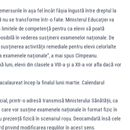
mersurile în aşa fel încât fâşia îngustă între dreptul la
să nu se transforme într-o falie. Ministerul Educaţiei va
n limitele de competenţă pentru ca elevii să poată
sibilă în vederea susţinerii examenelor naţionale. De
susţinerea activităţii remediale pentru elevii celorlalte
ta examenele naţionale”, a mai spus Cîmpeanu.
luni, elevii din clasele a VIII-a și a XII-a vor afla dacă vor
acalaureat încep la finalul lunii martie. Calendarul
icial, printr-o adresă transmisă Ministerului Sănătății, ca
 cei care vor susține examenele naționale în format fizic în
u prezență fizică în scenariul roșu. Deocamdată însă cele
d privind modificarea regulilor în acest sens.