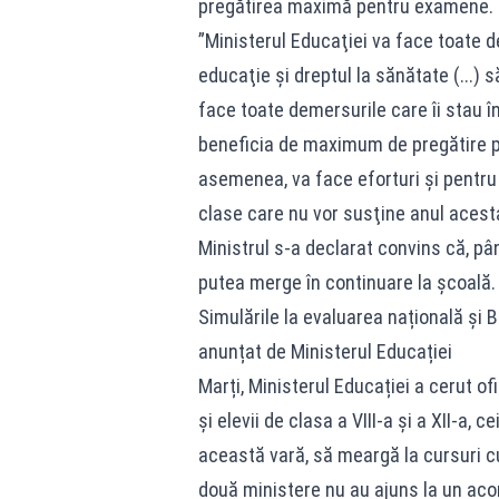
pregătirea maximă pentru examene.
”Ministerul Educaţiei va face toate de
educaţie şi dreptul la sănătate (...) 
face toate demersurile care îi stau î
beneficia de maximum de pregătire po
asemenea, va face eforturi şi pentru 
clase care nu vor susţine anul aces
Ministrul s-a declarat convins că, până 
putea merge în continuare la școală.
Simulările la evaluarea națională și B
anunțat de Ministerul Educației
Marți, Ministerul Educației a cerut of
și elevii de clasa a VIII-a și a XII-a,
această vară, să meargă la cursuri c
două ministere nu au ajuns la un acor