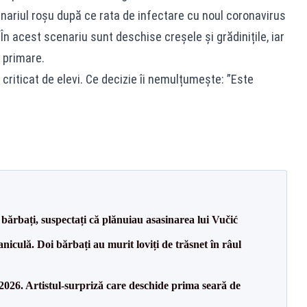
cenariul roșu după ce rata de infectare cu noul coronavirus
 În acest scenariu sunt deschise creșele și grădinițile, iar
e primare.
 criticat de elevi. Ce decizie îi nemulțumește: ”Este
bărbați, suspectați că plănuiau asasinarea lui Vučić
culă. Doi bărbați au murit loviți de trăsnet în râul
26. Artistul-surpriză care deschide prima seară de