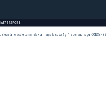
NATATE
SPORT
L Elevii din clasele terminale vor merge la școală și în scenariul roșu. CONSENS în