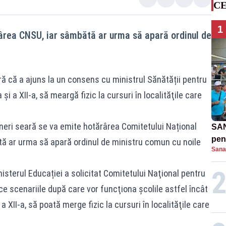
CE
1
rârea CNSU, iar sâmbătă ar urma să apară ordinul de
ră că a ajuns la un consens cu ministrul Sănătății pentru
a și a XII-a, să meargă fizic la cursuri în localităţile care
ineri seară se va emite hotărârea Comitetului Național
SAN
pent
ătă ar urma să apară ordinul de ministru comun cu noile
Sana
proi
isterul Educației a solicitat Comitetului Naţional pentru
e scenariile după care vor funcţiona şcolile astfel încât
i a XII-a, să poată merge fizic la cursuri în localităţile care