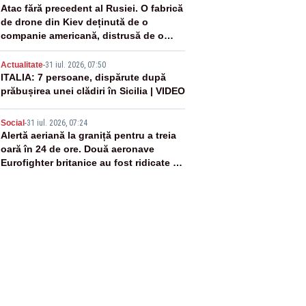
3
Atac fără precedent al Rusiei. O fabrică
de drone din Kiev deținută de o
companie americană, distrusă de o
rachetă rusească
4
Actualitate
-
31 iul. 2026, 07:50
ITALIA: 7 persoane, dispărute după
prăbușirea unei clădiri în Sicilia | VIDEO
5
Social
-
31 iul. 2026, 07:24
Alertă aeriană la graniță pentru a treia
oară în 24 de ore. Două aeronave
Eurofighter britanice au fost ridicate de
la sol