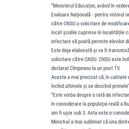
”Ministerul Educaţiei, având în vede
Evaluare Națională - pentru viitorul or
către CNSU o solicitare de modificare
încât școlile cuprinse în localitățile
infectare să poată permite elevilor d
Este deja elaborată şi va fi transmi
solicitare către CNSU. CNSU este îndre
declarat Cîmpeanu la un post TV.
Acesta a mai precizat că, în calitate 
închid ultimele şi se deschid primele”
”Este vorba despre o rată de infectar
în considerare la populaţia reală a Bu
am fi uşor sub 3. Asta este o consid
Ministrul a mai subliniat că una dintr