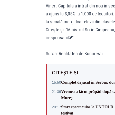
Vineri, Capitala a intrat din nou în s
a ajuns la 3,05% la 1.000 de locuitori.
la școală merg doar elevii din clasel
Citește și: ”Ministrul Sorin Cîmpeanu,
iresponsabilă!”
Sursa: Realitatea de Bucuresti
CITEȘTE ȘI
Complot dejucat în Serbia: doi 
15:50
Vremea a făcut prăpăd după cani
21:39
Mureș
Start spectaculos la UNTOLD 20
20:17
festival