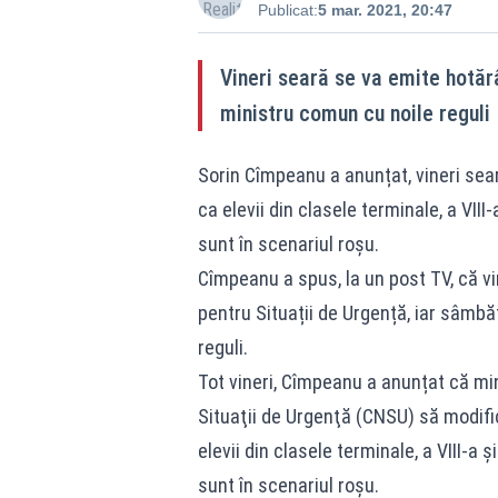
Publicat:
5 mar. 2021, 20:47
Vineri seară se va emite hotă
ministru comun cu noile reguli
Sorin Cîmpeanu a anunțat, vineri sea
ca elevii din clasele terminale, a VIII-
sunt în scenariul roşu.
Cîmpeanu a spus, la un post TV, că v
pentru Situații de Urgență, iar sâmb
reguli.
Tot vineri, Cîmpeanu a anunțat că min
Situaţii de Urgenţă (CNSU) să modific
elevii din clasele terminale, a VIII-a ș
sunt în scenariul roşu.