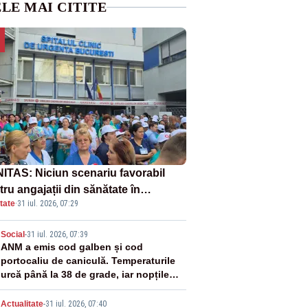
LE MAI CITITE
ITAS: Niciun scenariu favorabil
ru angajații din sănătate în
tate
·
31 iul. 2026, 07:29
ectul Legii salarizării
2
Social
-
31 iul. 2026, 07:39
ANM a emis cod galben și cod
portocaliu de caniculă. Temperaturile
urcă până la 38 de grade, iar nopțile
devin tropicale
Actualitate
-
31 iul. 2026, 07:40