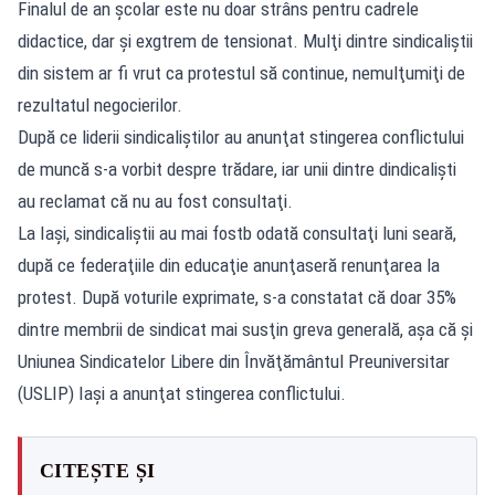
Finalul de an şcolar este nu doar strâns pentru cadrele
didactice, dar şi exgtrem de tensionat. Mulţi dintre sindicaliştii
din sistem ar fi vrut ca protestul să continue, nemulţumiţi de
rezultatul negocierilor.
După ce liderii sindicaliştilor au anunţat stingerea conflictului
de muncă s-a vorbit despre trădare, iar unii dintre dindicalişti
au reclamat că nu au fost consultaţi.
La Iaşi, sindicaliştii au mai fostb odată consultaţi luni seară,
după ce federaţiile din educaţie anunţaseră renunţarea la
protest. După voturile exprimate, s-a constatat că doar 35%
dintre membrii de sindicat mai susţin greva generală, aşa că şi
Uniunea Sindicatelor Libere din Învăţământul Preuniversitar
(USLIP) Iaşi a anunţat stingerea conflictului.
CITEȘTE ȘI