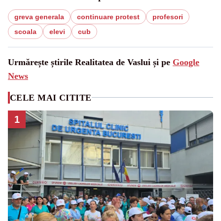
greva generala
continuare protest
profesori
scoala
elevi
cub
Urmărește știrile Realitatea de Vaslui și pe
Google
News
CELE MAI CITITE
1