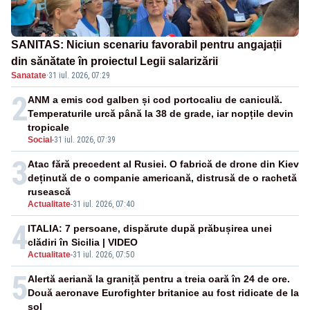
SANITAS: Niciun scenariu favorabil pentru angajații
din sănătate în proiectul Legii salarizării
Sanatate
·
31 iul. 2026, 07:29
2
ANM a emis cod galben și cod portocaliu de caniculă.
Temperaturile urcă până la 38 de grade, iar nopțile devin
tropicale
Social
-
31 iul. 2026, 07:39
3
Atac fără precedent al Rusiei. O fabrică de drone din Kiev
deținută de o companie americană, distrusă de o rachetă
rusească
Actualitate
-
31 iul. 2026, 07:40
4
ITALIA: 7 persoane, dispărute după prăbușirea unei
clădiri în Sicilia | VIDEO
Actualitate
-
31 iul. 2026, 07:50
5
Alertă aeriană la graniță pentru a treia oară în 24 de ore.
Două aeronave Eurofighter britanice au fost ridicate de la
sol