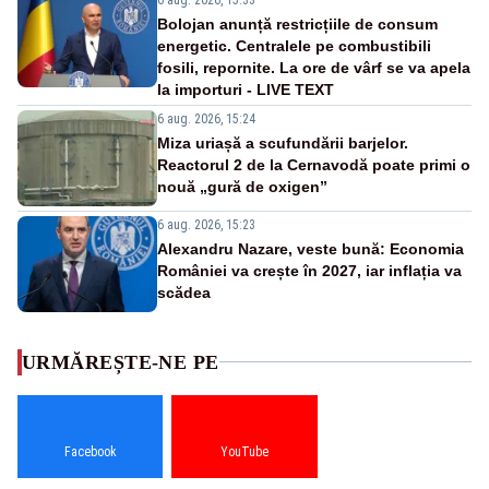
Bolojan anunță restricțiile de consum
energetic. Centralele pe combustibili
fosili, repornite. La ore de vârf se va apela
la importuri - LIVE TEXT
6 aug. 2026, 15:24
Miza uriașă a scufundării barjelor.
Reactorul 2 de la Cernavodă poate primi o
nouă „gură de oxigen”
6 aug. 2026, 15:23
Alexandru Nazare, veste bună: Economia
României va crește în 2027, iar inflația va
scădea
URMĂREȘTE-NE PE
Facebook
YouTube