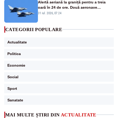
Alertă aeriană la graniță pentru a treia
oară în 24 de ore. Două aeronave
Eurofighter britanice au fost ridicate de la
31 iul. 2026, 07:24
sol
CATEGORII POPULARE
Actualitate
Politica
Economie
Social
Sport
Sanatate
MAI MULTE ȘTIRI DIN
ACTUALITATE