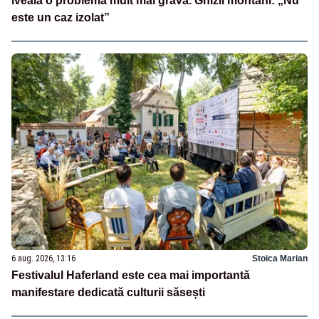
iveală o problemă mult mai gravă. Ghizii montani: „Nu
este un caz izolat”
6 aug. 2026, 13:16
Stoica Marian
Festivalul Haferland este cea mai importantă
manifestare dedicată culturii săsești