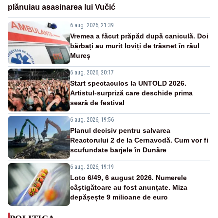
plănuiau asasinarea lui Vučić
6 aug. 2026, 21:39
Vremea a făcut prăpăd după caniculă. Doi
bărbați au murit loviți de trăsnet în râul
Mureș
6 aug. 2026, 20:17
Start spectaculos la UNTOLD 2026.
Artistul-surpriză care deschide prima
seară de festival
6 aug. 2026, 19:56
Planul decisiv pentru salvarea
Reactorului 2 de la Cernavodă. Cum vor fi
scufundate barjele în Dunăre
6 aug. 2026, 19:19
Loto 6/49, 6 august 2026. Numerele
câștigătoare au fost anunțate. Miza
depășește 9 milioane de euro