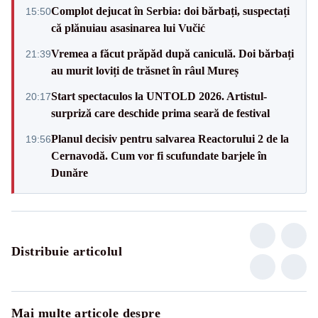
Complot dejucat în Serbia: doi bărbați, suspectați
15:50
că plănuiau asasinarea lui Vučić
Vremea a făcut prăpăd după caniculă. Doi bărbați
21:39
au murit loviți de trăsnet în râul Mureș
Start spectaculos la UNTOLD 2026. Artistul-
20:17
surpriză care deschide prima seară de festival
Planul decisiv pentru salvarea Reactorului 2 de la
19:56
Cernavodă. Cum vor fi scufundate barjele în
Dunăre
Distribuie articolul
Mai multe articole despre