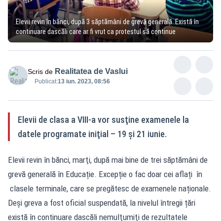
Elevii revin în bănci, după 3 săptămâni de grevă generală. Există în
continuare dascăli care ar fi vrut ca protestul să continue
Realitatea de Vaslui
Scris de
Publicat:
13 iun. 2023, 08:56
Elevii de clasa a VIII-a vor susţine examenele la
datele programate iniţial – 19 şi 21 iunie.
Elevii revin în bănci, marţi, după mai bine de trei săptămâni de
grevă generală în Educație. Excepție o fac doar cei aflați în
clasele terminale, care se pregătesc de examenele naționale.
Deși greva a fost oficial suspendată, la nivelul întregii țări
există în continuare dascăli nemulţumiţi de rezultatele