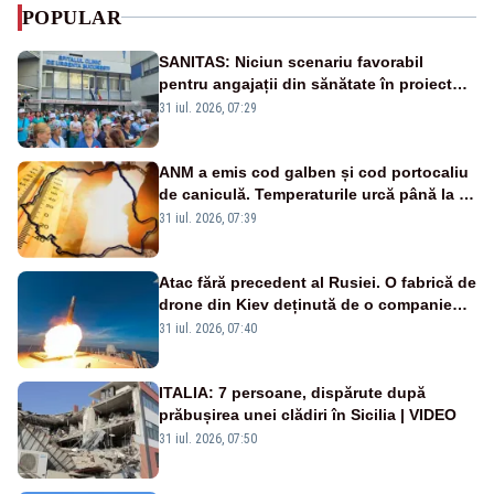
POPULAR
SANITAS: Niciun scenariu favorabil
pentru angajații din sănătate în proiectul
Legii salarizării
31 iul. 2026, 07:29
ANM a emis cod galben și cod portocaliu
de caniculă. Temperaturile urcă până la 38
de grade, iar nopțile devin tropicale
31 iul. 2026, 07:39
Atac fără precedent al Rusiei. O fabrică de
drone din Kiev deținută de o companie
americană, distrusă de o rachetă
31 iul. 2026, 07:40
rusească
ITALIA: 7 persoane, dispărute după
prăbușirea unei clădiri în Sicilia | VIDEO
31 iul. 2026, 07:50