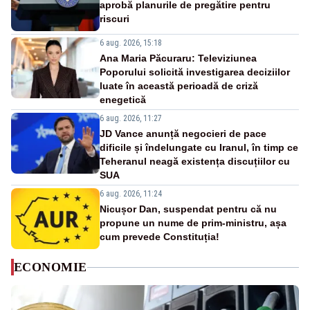
aprobă planurile de pregătire pentru
riscuri
6 aug. 2026, 15:18
Ana Maria Păcuraru: Televiziunea
Poporului solicită investigarea deciziilor
luate în această perioadă de criză
enegetică
6 aug. 2026, 11:27
JD Vance anunță negocieri de pace
dificile și îndelungate cu Iranul, în timp ce
Teheranul neagă existența discuțiilor cu
SUA
6 aug. 2026, 11:24
Nicușor Dan, suspendat pentru că nu
propune un nume de prim-ministru, așa
cum prevede Constituția!
ECONOMIE