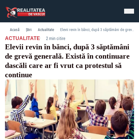
Acasă
Știri
Actualitate
Elevii revin în bănci, după 3 săptămâni de grevă generală. Există în continuare dascăli care ar fi vrut ca protestul să continue
·
ACTUALITATE
2 min citire
Elevii revin în bănci, după 3 săptămâni
de grevă generală. Există în continuare
dascăli care ar fi vrut ca protestul să
continue