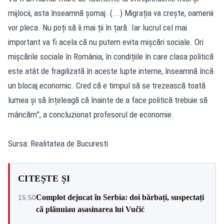
mijlocii, asta înseamnă șomaj. (...) Migrația va crește, oamenii
vor pleca. Nu poți să îi mai ții în țară. Iar lucrul cel mai
important va fi acela că nu putem evita mișcări sociale. Ori
mișcările sociale în România, în condițiile în care clasa politică
este atât de fragilizată în aceste lupte interne, înseamnă încă
un blocaj economic. Cred că e timpul să se trezească toată
lumea și să înțeleagă că înainte de a face politică trebuie să
mâncăm”, a concluzionat profesorul de economie.
Sursa: Realitatea de Bucuresti
CITEȘTE ȘI
Complot dejucat în Serbia: doi bărbați, suspectați
15:50
că plănuiau asasinarea lui Vučić