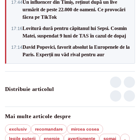
Un influencer din Timiș, reținut după un live
17:44
urmărit de peste 22.000 de oameni. Ce provocări
făcea pe TikTok
Lovitură dură pentru căpitanul lui Sepsi. Cosmin
17:16
Matei, suspendat 9 luni de TAS în cazul de dopaj
David Popovici, favorit absolut la Europenele de la
17:14
Paris. Experții nu văd rival pentru aur
Distribuie articolul
Mai multe articole despre
exclusiv
recomandare
mircea cosea
legile puterii
energie
avertismente
somaj
.