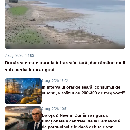
7 aug. 2026, 14:03
Dunărea crește ușor la intrarea în țară, dar rămâne mult
sub media lunii august
7 aug. 2026, 13:02
În intervalul orar de seară, consumul de
curent „a scăzut cu 200-300 de megawați”
7 aug. 2026, 10:51
Bolojan: Nivelul Dunării asigură o
funcționare a centralei de la Cernavodă
de patru-cinci zile dacă debitele vor