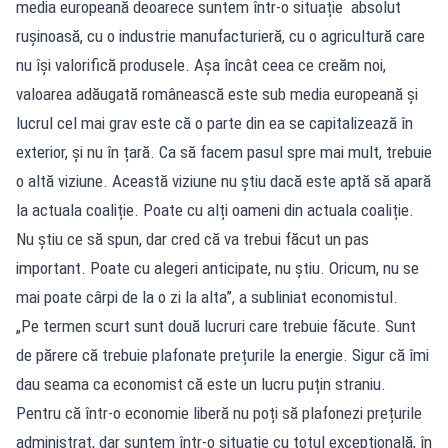
media europeană deoarece suntem într-o situație absolut
rușinoasă, cu o industrie manufacturieră, cu o agricultură care
nu își valorifică produsele. Așa încât ceea ce creăm noi,
valoarea adăugată românească este sub media europeană și
lucrul cel mai grav este că o parte din ea se capitalizează în
exterior, și nu în țară. Ca să facem pasul spre mai mult, trebuie
o altă viziune. Această viziune nu știu dacă este aptă să apară
la actuala coaliție. Poate cu alți oameni din actuala coaliție.
Nu știu ce să spun, dar cred că va trebui făcut un pas
important. Poate cu alegeri anticipate, nu știu. Oricum, nu se
mai poate cârpi de la o zi la alta”, a subliniat economistul.
„Pe termen scurt sunt două lucruri care trebuie făcute. Sunt
de părere că trebuie plafonate prețurile la energie. Sigur că îmi
dau seama ca economist că este un lucru puțin straniu.
Pentru că într-o economie liberă nu poți să plafonezi prețurile
administrat, dar suntem într-o situație cu totul excepțională, în