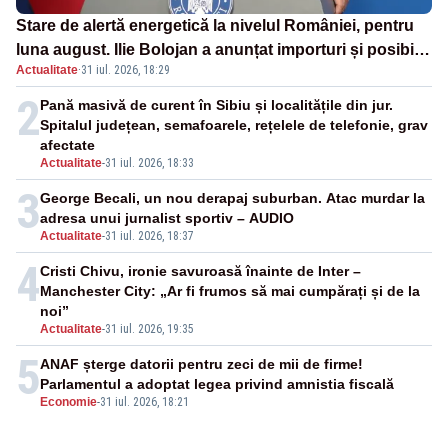
Stare de alertă energetică la nivelul României, pentru
luna august. Ilie Bolojan a anunțat importuri și posibile
Actualitate
·
31 iul. 2026, 18:29
restricții – VIDEO
2
Pană masivă de curent în Sibiu și localitățile din jur.
Spitalul județean, semafoarele, rețelele de telefonie, grav
afectate
Actualitate
-
31 iul. 2026, 18:33
3
George Becali, un nou derapaj suburban. Atac murdar la
adresa unui jurnalist sportiv – AUDIO
Actualitate
-
31 iul. 2026, 18:37
4
Cristi Chivu, ironie savuroasă înainte de Inter –
Manchester City: „Ar fi frumos să mai cumpărați și de la
noi”
Actualitate
-
31 iul. 2026, 19:35
5
ANAF șterge datorii pentru zeci de mii de firme!
Parlamentul a adoptat legea privind amnistia fiscală
Economie
-
31 iul. 2026, 18:21