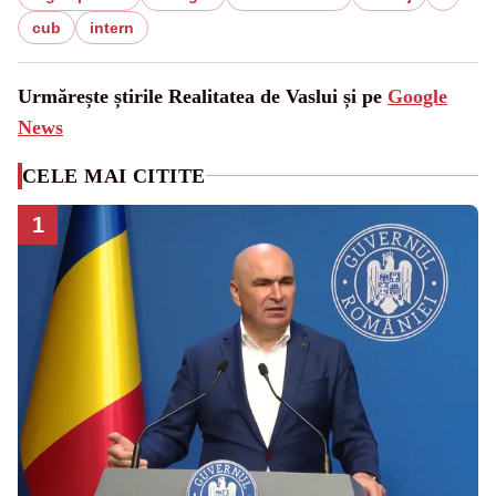
cub
intern
Urmărește știrile Realitatea de Vaslui și pe
Google
News
CELE MAI CITITE
1