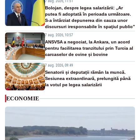
7 aug. 2026, 11:51
Bolojan, despre legea salarizării: „Ar
putea fi adoptată în perioada următoare.
S-a întârziat depunerea din cauza unor
discursuri iresponsabile în spaţiul public”
7 aug. 2026, 10:57
ANSVSA a negociat, la Ankara, un acord
pentru facilitarea tranzitului prin Turcia al
carcaselor de ovine și bovine
7 aug. 2026, 09:49
Senatorii și deputații rămân la muncă.
Sesiunea extraordinară, prelungită până
la votul pe legea salarizării
ECONOMIE