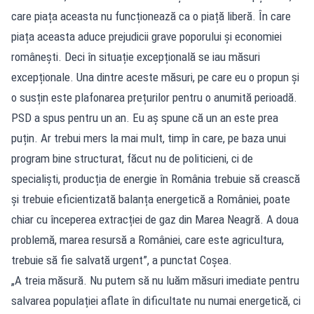
care piața aceasta nu funcționează ca o piață liberă. În care
piața aceasta aduce prejudicii grave poporului și economiei
românești. Deci în situație excepțională se iau măsuri
excepționale. Una dintre aceste măsuri, pe care eu o propun și
o susțin este plafonarea prețurilor pentru o anumită perioadă.
PSD a spus pentru un an. Eu aș spune că un an este prea
puțin. Ar trebui mers la mai mult, timp în care, pe baza unui
program bine structurat, făcut nu de politicieni, ci de
specialiști, producția de energie în România trebuie să crească
și trebuie eficientizată balanța energetică a României, poate
chiar cu începerea extracției de gaz din Marea Neagră. A doua
problemă, marea resursă a României, care este agricultura,
trebuie să fie salvată urgent”, a punctat Coșea.
„A treia măsură. Nu putem să nu luăm măsuri imediate pentru
salvarea populației aflate în dificultate nu numai energetică, ci