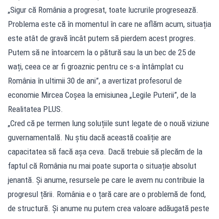
„Sigur că România a progresat, toate lucrurile progresează.
Problema este că în momentul în care ne aflăm acum, situația
este atât de gravă încât putem să pierdem acest progres.
Putem să ne întoarcem la o pătură sau la un bec de 25 de
wați, ceea ce ar fi groaznic pentru ce s-a întâmplat cu
România în ultimii 30 de ani”, a avertizat profesorul de
economie Mircea Coșea la emisiunea „Legile Puterii”, de la
Realitatea PLUS.
„Cred că pe termen lung soluțiile sunt legate de o nouă viziune
guvernamentală. Nu știu dacă această coaliție are
capacitatea să facă așa ceva. Dacă trebuie să plecăm de la
faptul că România nu mai poate suporta o situație absolut
jenantă. Și anume, resursele pe care le avem nu contribuie la
progresul țării. România e o țară care are o problemă de fond,
de structură. Și anume nu putem crea valoare adăugată peste