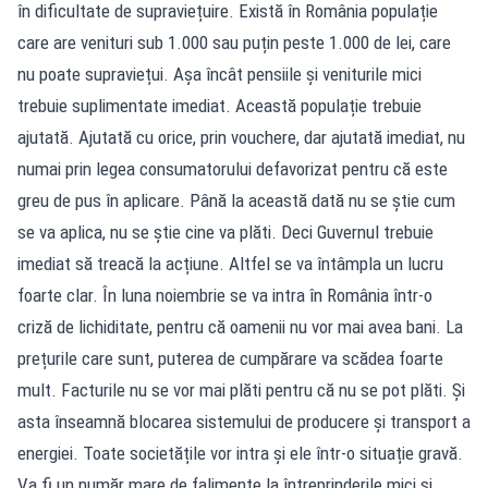
în dificultate de supraviețuire. Există în România populație
care are venituri sub 1.000 sau puțin peste 1.000 de lei, care
nu poate supraviețui. Așa încât pensiile și veniturile mici
trebuie suplimentate imediat. Această populație trebuie
ajutată. Ajutată cu orice, prin vouchere, dar ajutată imediat, nu
numai prin legea consumatorului defavorizat pentru că este
greu de pus în aplicare. Până la această dată nu se știe cum
se va aplica, nu se știe cine va plăti. Deci Guvernul trebuie
imediat să treacă la acțiune. Altfel se va întâmpla un lucru
foarte clar. În luna noiembrie se va intra în România într-o
criză de lichiditate, pentru că oamenii nu vor mai avea bani. La
prețurile care sunt, puterea de cumpărare va scădea foarte
mult. Facturile nu se vor mai plăti pentru că nu se pot plăti. Și
asta înseamnă blocarea sistemului de producere și transport a
energiei. Toate societățile vor intra și ele într-o situație gravă.
Va fi un număr mare de falimente la întreprinderile mici și