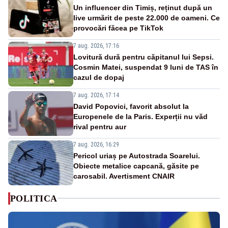
Un influencer din Timiș, reținut după un
live urmărit de peste 22.000 de oameni. Ce
provocări făcea pe TikTok
7 aug. 2026, 17:16
Lovitură dură pentru căpitanul lui Sepsi.
Cosmin Matei, suspendat 9 luni de TAS în
cazul de dopaj
7 aug. 2026, 17:14
David Popovici, favorit absolut la
Europenele de la Paris. Experții nu văd
rival pentru aur
7 aug. 2026, 16:29
Pericol uriaș pe Autostrada Soarelui.
Obiecte metalice capcană, găsite pe
carosabil. Avertisment CNAIR
POLITICA