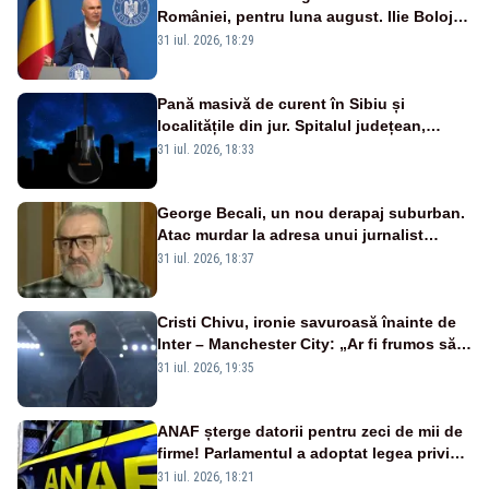
României, pentru luna august. Ilie Bolojan
a anunțat importuri și posibile restricții –
31 iul. 2026, 18:29
VIDEO
Pană masivă de curent în Sibiu și
localitățile din jur. Spitalul județean,
semafoarele, rețelele de telefonie, grav
31 iul. 2026, 18:33
afectate
George Becali, un nou derapaj suburban.
Atac murdar la adresa unui jurnalist
sportiv – AUDIO
31 iul. 2026, 18:37
Cristi Chivu, ironie savuroasă înainte de
Inter – Manchester City: „Ar fi frumos să
mai cumpărați și de la noi”
31 iul. 2026, 19:35
ANAF șterge datorii pentru zeci de mii de
firme! Parlamentul a adoptat legea privind
amnistia fiscală
31 iul. 2026, 18:21