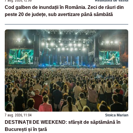
7 aug. 2026, 12:36
Realitatea de Vaslui
Cod galben de inundații în România. Zeci de râuri din
peste 20 de județe, sub avertizare până sâmbătă
7 aug. 2026, 11:04
Stoica Marian
DESTINAȚII DE WEEKEND: sfârșit de săptămână în
București și în țară